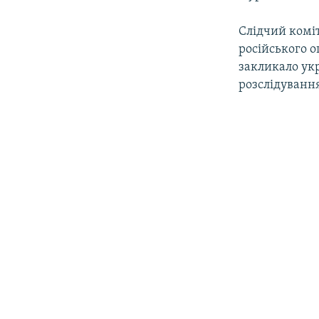
Слідчий коміт
російського о
закликало укр
розслідуванн