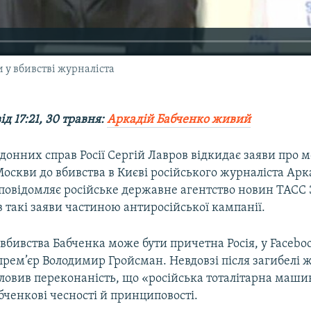
 у вбивстві журналіста
д 17:21, 30 травня:
Аркадій Бабченко живий
донних справ Росії Сергій Лавров відкидає заяви про 
оскви до вбивства в Києві російського журналіста Арк
 повідомляє російське державне агентство новин ТАСС 
 такі заяви частиною антиросійської кампанії.
 вбивства Бабченка може бути причетна Росія, у Facebo
рем’єр Володимир Гройсман. Невдовзі після загибелі ж
ловив переконаність, що «російська тоталітарна маши
ченкові чесності й принциповості.