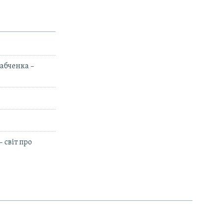
абченка –
– світ про