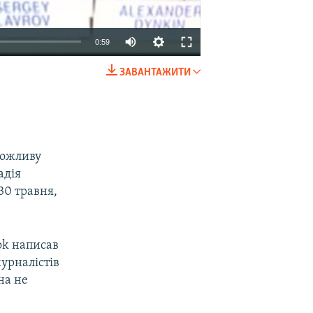
0:59
ЗАВАНТАЖИТИ
EMBED
SHARE
можливу
адія
30 травня,
ok написав
урналістів
на не