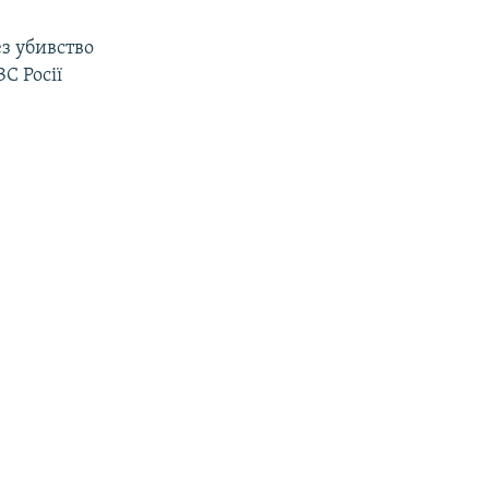
з убивство
С Росії