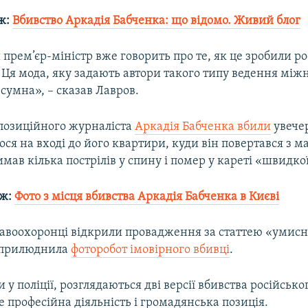
ж:
Вбивство Аркадія Бабченка: що відомо. Живий блог
прем’єр-міністр вже говорить про те, як це зробили ро
Ця мода, яку задають автори такого типу ведення мі
 сумна», – сказав Лавров.
опозиційного журналіста
Аркадія Бабченка вбили
увечер
лося на вході до його квартири, куди він повертався з м
мав кілька пострілів у спину і помер у кареті «швидкої
ож:
Фото з місця вбивства Аркадія Бабченка в Києві
равоохоронці відкрили провадження за статтею «умисн
оприлюднила
фоторобот імовірного вбивці
.
 у поліції, розглядаються дві версії вбивства російсько
е професійна діяльність і громадянська позиція.