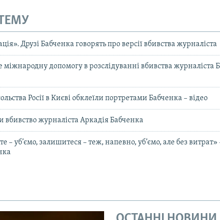
 ТЕМУ
ація». Друзі Бабченка говорять про версії вбивства журналіста
 міжнародну допомогу в розслідуванні вбивства журналіста Б
ольства Росії в Києві обклеїли портретами Бабченка – відео
и вбивство журналіста Аркадія Бабченка
е – уб’ємо, залишитеся – теж, напевно, уб’ємо, але без витрат» 
нка
ОСТАННІ НОВИНИ