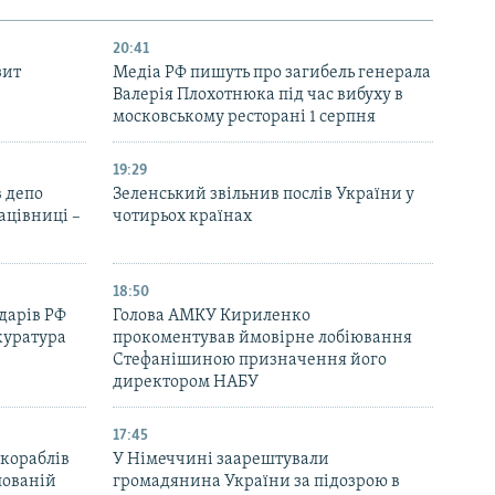
20:41
зит
Медіа РФ пишуть про загибель генерала
Валерія Плохотнюка під час вибуху в
московському ресторані 1 серпня
19:29
 депо
Зеленський звільнив послів України у
ацівниці –
чотирьох країнах
18:50
дарів РФ
Голова АМКУ Кириленко
куратура
прокоментував ймовірне лобіювання
Стефанішиною призначення його
директором НАБУ
17:45
 кораблів
У Німеччині заарештували
пованій
громадянина України за підозрою в