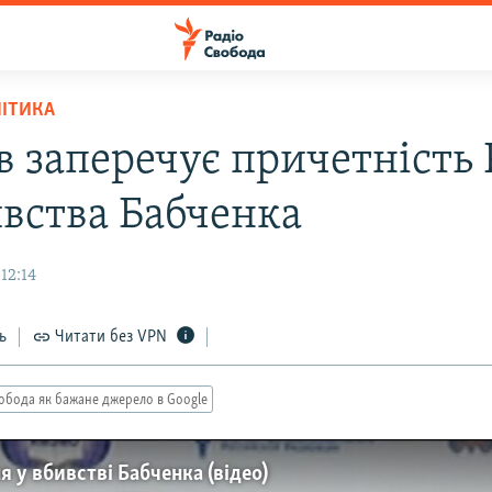
ЛІТИКА
 заперечує причетність 
ивства Бабченка
12:14
ь
Читати без VPN
обода як бажане джерело в Google
 у вбивстві Бабченка (відео)