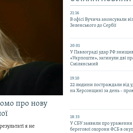
21:16
В офісі Вучича анонсували ві
Зеленського до Сербії
20:01
У Павлограді удар РФ знищив
«Укрпошти», загинули дві пр
Смілянський
19:10
22 людини постраждали від у
на Херсонщині за день – про
домо про нову
ої
18:33
У СБУ заявили про ураження
результаті я не
берегової охорони ФСБ в оку