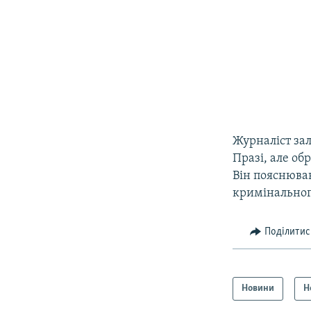
Журналіст за
Празі, але об
Він пояснював
кримінальног
Поділитис
Новини
Н