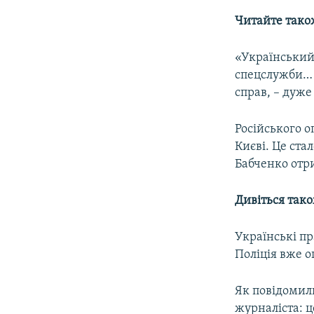
Читайте тако
«Український 
спецслужби… 
справ, – дуже
Російського 
Києві. Це ста
Бабченко отри
Дивіться так
Українські п
Поліція вже 
Як повідомили
журналіста: ц