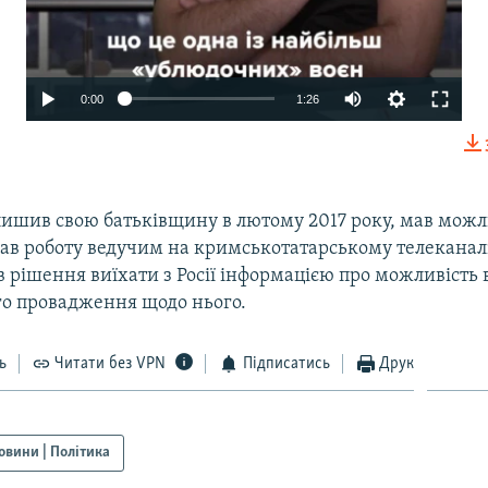
0:00
1:26
лишив свою батьківщину в лютому 2017 року, мав можл
рав роботу ведучим на кримськотатарському телеканалі
 рішення виїхати з Росії інформацією про можливість 
о провадження щодо нього.
ь
Читати без VPN
Підписатись
Друк
овини | Політика