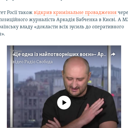
ет Росії також
відкрив кримінальне провадження
чере
позиційного журналіста Аркадія Бабченка в Києві. А МЗ
аїнську владу «докласти всіх зусиль до оперативного
я».
«Це одна із найпотворніших воєн» – Аркадій Бабченко
відео
Радіо Свобода
No media source currently available