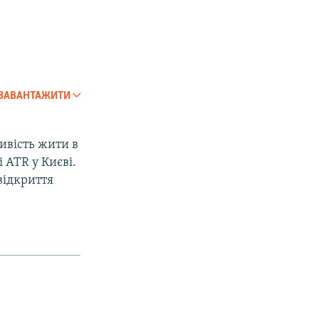
ЗАВАНТАЖИТИ
ивість жити в
 ATR у Києві.
відкриття
px
px
width
height