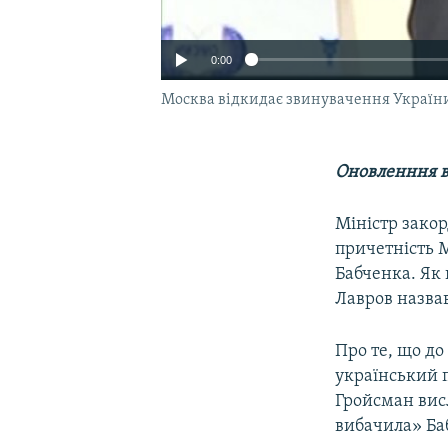
0:00
Москва відкидає звинувачення України
Оновленння ві
Міністр закор
причетність М
Бабченка. Як
Лавров назвав
Про те, що до
український п
Гройсман вис
вибачила» Баб