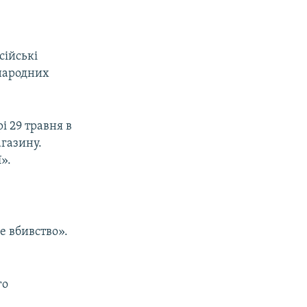
сійські
жнародних
і 29 травня в
агазину.
».
е вбивство».
го