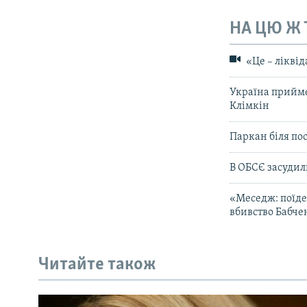
НА ЦЮ Ж
«Це – ліквід
Україна прийме
Клімкін
Паркан біля пос
В ОБСЄ засудил
«Меседж: поїдет
вбивство Бабче
Читайте також