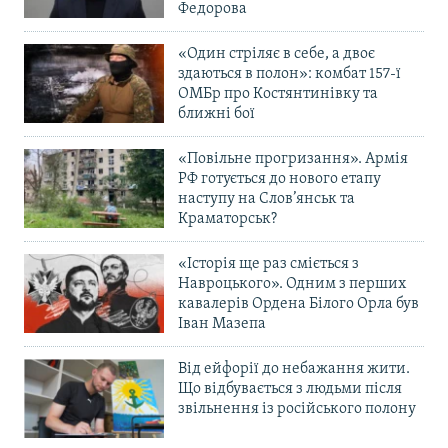
Федорова
«Один стріляє в себе, а двоє
здаються в полон»: комбат 157-ї
ОМБр про Костянтинівку та
ближні бої
«Повільне прогризання». Армія
РФ готується до нового етапу
наступу на Слов’янськ та
Краматорськ?
«Історія ще раз сміється з
Навроцького». Одним з перших
кавалерів Ордена Білого Орла був
Іван Мазепа
Від ейфорії до небажання жити.
Що відбувається з людьми після
звільнення із російського полону