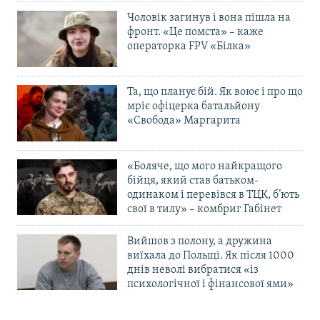
Чоловік загинув і вона пішла на
фронт. «Це помста» – каже
операторка FPV «Білка»
Та, що планує бій. Як воює і про що
мріє офіцерка батальйону
«Свобода» Маргарита
«Боляче, що мого найкращого
бійця, який став батьком-
одинаком і перевівся в ТЦК, б’ють
свої в тилу» – комбриг Габінет
Вийшов з полону, а дружина
виїхала до Польщі. Як після 1000
днів неволі вибратися «із
психологічної і фінансової ями»