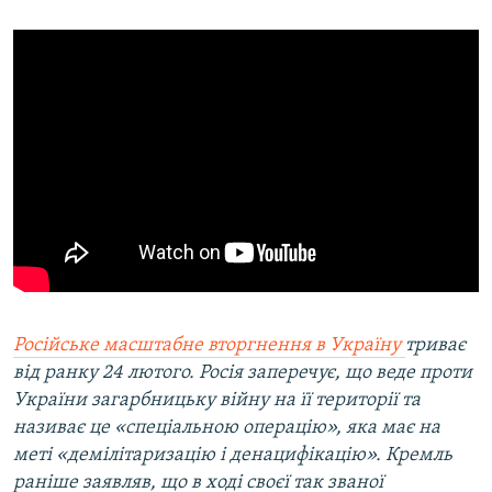
Російське масштабне вторгнення в Україну
триває
від ранку 24 лютого.
Росія заперечує, що веде проти
України загарбницьку війну на її території та
називає це «спеціальною операцію», яка має на
меті «демілітаризацію і денацифікацію». Кремль
раніше заявляв, що в ході своєї так званої