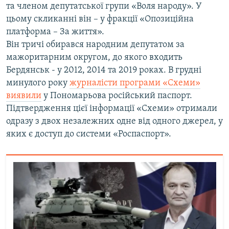
та членом депутатської групи «Воля народу». У
цьому скликанні він – у фракції «Опозиційна
платформа – За життя».
Він тричі обирався народним депутатом за
мажоритарним округом, до якого входить
Бердянськ - у 2012, 2014 та 2019 роках. В грудні
минулого року
журналісти програми «Схеми»
виявили
у Пономарьова російський паспорт.
Підтвердження цієї інформації «Схеми» отримали
одразу з двох незалежних одне від одного джерел, у
яких є доступ до системи «Роспаспорт».