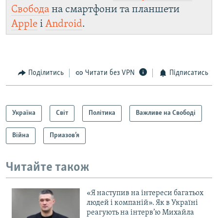
Свобода
на смартфони та планшети
Apple
і
Android
.
Поділитись
Читати без VPN
Підписатись
Україна
Світ
Політика
Важливе на Свободі
Війна
Приазов’я
Читайте також
«Я наступив на інтереси багатьох
людей і компаній». Як в Україні
реагують на інтерв’ю Михайла