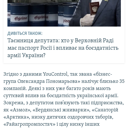
ДИВІТЬСЯ ТАКОЖ:
Таємниця депутата: хто у Верховній Раді
має паспорт Росії і впливає на боєздатність
армії України?
Згідно з даними YouControl, так звана «бізнес-
група Олександра Пономарьова» налічує близько 35
компаній. Деякі з них уже багато років мають
суттєвий вплив на боєздатність української армії.
Зокрема, з депутатом пов’язують такі підприємства,
як «Азмол», «Бердянські жниварки», «Санаторій
«Арктика», низку дитячих оздоровчих таборів,
«Райагропромпостач» і цілу низку інших