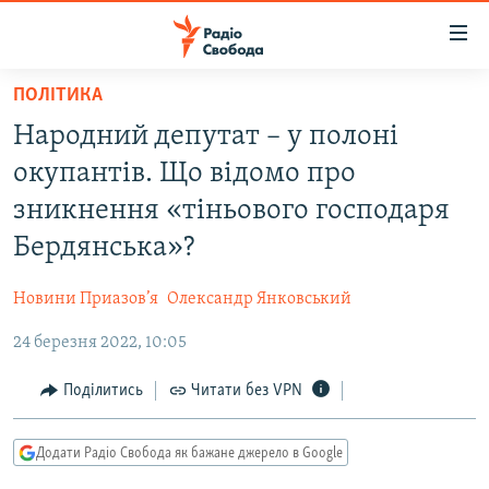
Доступність
посилання
Перейти
ПОЛІТИКА
до
РАДІО СВОБОДА – 70 РОКІВ
Народний депутат – у полоні
основного
ВСЕ ЗА ДОБУ
матеріалу
окупантів. Що відомо про
СТАТТІ
Перейти
зникнення «тіньового господаря
до
ВІЙНА
ПОЛІТИКА
Бердянська»?
основної
РОСІЙСЬКА «ФІЛЬТРАЦІЯ»
ЕКОНОМІКА
навігації
Новини Приазов’я
Олександр Янковський
Перейти
ДОНБАС.РЕАЛІЇ
СУСПІЛЬСТВО
до
24 березня 2022, 10:05
КРИМ.РЕАЛІЇ
КУЛЬТУРА
пошуку
ТИ ЯК?
Поділитись
Читати без VPN
СПОРТ
СХЕМИ
УКРАЇНА
Додати Радіо Свобода як бажане джерело в Google
КИТАЙ.ВИКЛИКИ
СВІТ