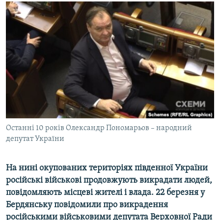
МУЛЬТИМЕДІА
ФОТО
СПЕЦПРОЄКТИ
ПОДКАСТИ
КРИМ РЕАЛІЇ
РУС
УКР
Останні 10 років Олександр Пономарьов – народний
КТАТ
депутат України
ДОЛУЧАЙСЯ!
На нині окупованих територіях південної України
російські військові продовжують викрадати людей,
повідомляють місцеві жителі і влада. 22 березня у
Бердянську повідомили про викрадення
російськими військовими депутата Верховної Ради