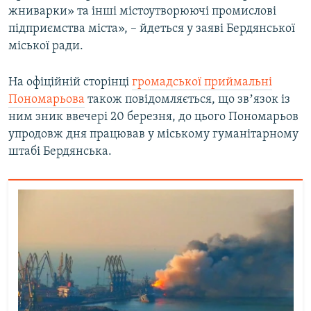
жниварки» та інші містоутворюючі промислові
підприємства міста», – йдеться у заяві Бердянської
міської ради.
На офіційній сторінці
громадської приймальні
Пономарьова
також повідомляється, що звʼязок із
ним зник ввечері 20 березня, до цього Пономарьов
упродовж дня працював у міському гуманітарному
штабі Бердянська.