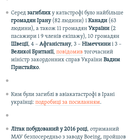
Серед
загиблих
у катастрофі було найбільше
громадян Ірану
(82 людини) і
Канади
(63
людини), а також 11 громадян
України
(2
пасажири і 9 членів екіпажу), 10 громадян
Швеції
, 4 –
Афганістану
, 3 –
Німеччини
і 3 –
Великої Британії
,
повідомив
тогочасний
міністр закордонних справ України
Вадим
Пристайко
.
Ким були загиблі в авіакатастрофі в Ірані
українці:
подробиці за посиланням
.
Літак побудований у 2016 році
, отриманий
МАУ безпосередньо з заводу Boeing, пройшов