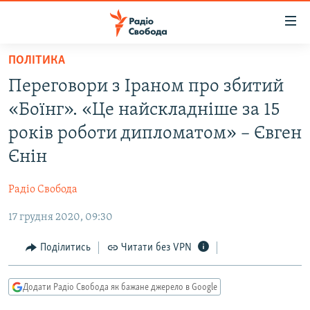
Доступність
посилання
Перейти
ПОЛІТИКА
до
РАДІО СВОБОДА – 70 РОКІВ
Переговори з Іраном про збитий
основного
ВСЕ ЗА ДОБУ
матеріалу
«Боїнг». «Це найскладніше за 15
СТАТТІ
Перейти
років роботи дипломатом» – Євген
до
ВІЙНА
ПОЛІТИКА
Єнін
основної
РОСІЙСЬКА «ФІЛЬТРАЦІЯ»
ЕКОНОМІКА
навігації
Радіо Свобода
Перейти
ДОНБАС.РЕАЛІЇ
СУСПІЛЬСТВО
до
17 грудня 2020, 09:30
КРИМ.РЕАЛІЇ
КУЛЬТУРА
пошуку
ТИ ЯК?
Поділитись
Читати без VPN
СПОРТ
СХЕМИ
УКРАЇНА
Додати Радіо Свобода як бажане джерело в Google
КИТАЙ.ВИКЛИКИ
СВІТ