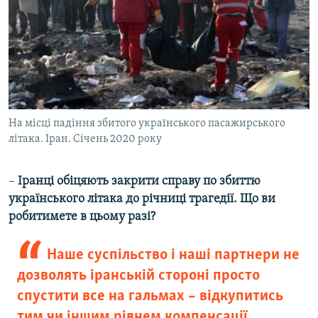
На місці падіння збитого українського пасажирського
літака. Іран. Січень 2020 року
–​
Іранці обіцяють закрити справу по збиттю
українського літака до річниці трагедії. Що ви
робитимете в цьому разі?
Наше суспільство і наші партнери не
дозволять іранській стороні просто
спустити все на гальмах – відкупитись
тим чи іншим рівнем компенсації