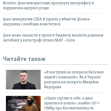
Reuters: Іран використовує просунуту центрифугу в
порушення ядерної угоди
Іран звинуватив США й Ізраїль у вбивстві фізика-
ядерника і пообіцяв помститися
Іран може закласти в проєкті бюджету виплати родинам
загиблих у катастрофі літака МАУ – Єнін
Читайте також
«Я наступив на інтереси багатьох
людей і компаній». Як в Україні
реагують на інтерв’ю Михайла
Федорова
«Один стріляє в себе, а двоє
здаються в полон»: комбат 157-ї
ОМБр про Костянтинівку та