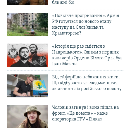
ближні бої
«Повільне прогризання». Армія
РФ готується до нового етапу
наступу на Слов’янськ та
Краматорськ?
«Історія ще раз сміється з
Навроцького». Одним з перших
кавалерів Ордена Білого Орла був
Іван Мазепа
Від ейфорії до небажання жити.
Що відбувається з людьми після
звільнення із російського полону
Чоловік загинув і вона пішла на
фронт. «Це помста» – каже
операторка FPV «Білка»