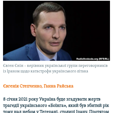
МУЛЬТИМЕДІА
ФОТО
СПЕЦПРОЄКТИ
ПОДКАСТИ
КРИМ РЕАЛІЇ
РУС
УКР
Євген Єнін – керівник української групи переговорників
КТАТ
із Іраном щодо катастрофи українського літака
ДОЛУЧАЙСЯ!
Євгенія Степченко, Ганна Райська
8 січня 2021 року Україна буде згадувати жертв
трагедії українського «Боїнга», який був збитий рік
тому над небом у Тегерані, столиці Ірану. Протягом