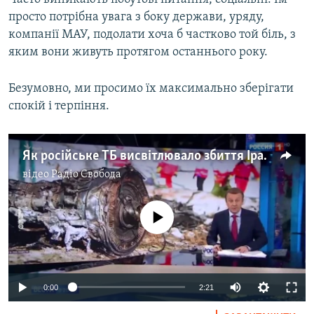
просто потрібна увага з боку держави, уряду,
компанії МАУ, подолати хоча б частково той біль, з
яким вони живуть протягом останнього року.
Безумовно, ми просимо їх максимально зберігати
спокій і терпіння.
Як російське ТБ висвітлювало збиття Іраном українського літака – відео
відео
Радіо Свобода
No media source currently available
Auto
0:00
2:21
270p