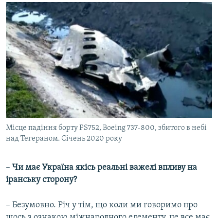
Місце падіння борту PS752, Boeing 737-800, збитого в небі
над Тегераном. Січень 2020 року
–​
Чи має Україна якісь реальні важелі впливу на
іранську сторону?
–​
Безумовно. Річ у тім, що коли ми говоримо про
щось з ознакою міжнародного елементу, це все має