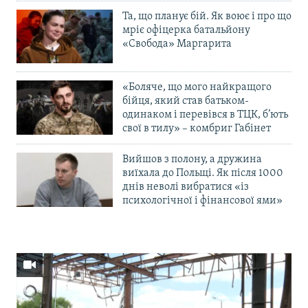
Та, що планує бій. Як воює і про що
мріє офіцерка батальйону
«Свобода» Маргарита
«Боляче, що мого найкращого
бійця, який став батьком-
одинаком і перевівся в ТЦК, б’ють
свої в тилу» – комбриг Габінет
Вийшов з полону, а дружина
виїхала до Польщі. Як після 1000
днів неволі вибратися «із
психологічної і фінансової ями»