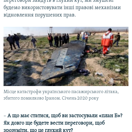
переговори зайдуть в глухий кут, ми змушені
будемо використовувати інші правові механізми
відновлення порушених прав.
Місце катастрофи українського пасажирського літака,
збитого помилково Іраном. Січень 2020 року
–
А що має статися, щоб ви застосували «план Б»?
Як довго ще будете вести переговори, щоб
зрозуміти, що це глухий кут?