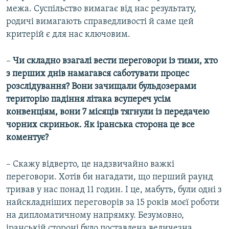
межа. Суспільство вимагає від нас результату,
родичі вимагають справедливості й саме цей
критерій є для нас ключовим.
–​
Чи складно взагалі вести переговори із тими, хто
з перших днів намагався саботувати процес
розслідування? Вони зачищали бульдозерами
територію падіння літака всупереч усім
конвенціям, вони 7 місяців тягнули із передачею
чорних скриньок. Як іранська сторона це все
коментує?
–​
Скажу відверто, це надзвичайно важкі
переговори. Хотів би нагадати, що перший раунд
тривав у нас понад 11 годин. І це, мабуть, були одні з
найскладніших переговорів за 15 років моєї роботи
на дипломатичному напрямку. Безумовно,
іранській стороні було поставлена величезна