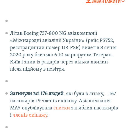
ЗАВАНТАЖИТИ
360p
Auto
270p
360p
404p
404p
1080p
1080p
Літак Boeing 737-800 NG авіакомпанії
«Міжнародні авіалінії України» (рейс PS752,
реєстраційний номер UR-PSR) вилетів 8 січня
2020 року близько 6:10 маршрутом Тегеран-
Київ і зник із радарів через кілька хвилин
після підйому в повітря.
Загинули всі 176 людей
, які були в літаку, – 167
пасажирів і 9 членів екіпажу. Авіакомпанія
МАУ опублікувала
списки
загиблих пасажирів
і
членів екіпажу
.