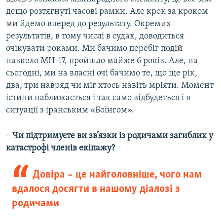
дещо розтягнуті часові рамки. Але крок за кроком
ми йдемо вперед до результату. Окремих
результатів, в тому числі в судах, доводиться
очікувати роками. Ми бачимо перебіг подій
навколо MH-17, пройшло майже 6 років. Але, на
сьогодні, ми на власні очі бачимо те, що ще рік,
два, три навряд чи міг хтось навіть мріяти. Момент
істини наближається і так само відбудеться і в
ситуації з іранським «Боїнгом».
–​
Чи підтримуєте ви зв’язки із родичами загиблих у
катастрофі членів екіпажу?
Довіра –​ це найголовніше, чого нам
вдалося досягти в нашому діалозі з
родичами