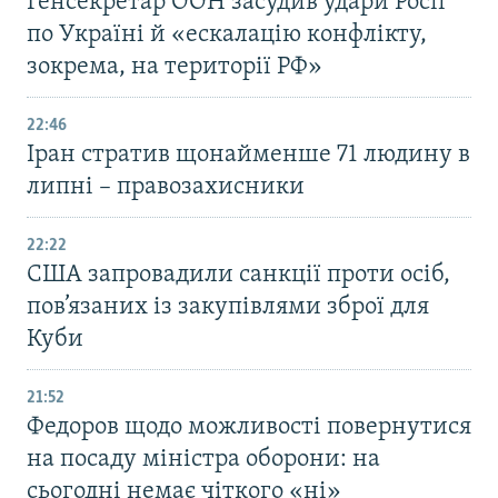
Генсекретар ООН засудив удари Росії
по Україні й «ескалацію конфлікту,
зокрема, на території РФ»
22:46
Іран стратив щонайменше 71 людину в
липні – правозахисники
22:22
США запровадили санкції проти осіб,
пов’язаних із закупівлями зброї для
Куби
21:52
Федоров щодо можливості повернутися
на посаду міністра оборони: на
сьогодні немає чіткого «ні»