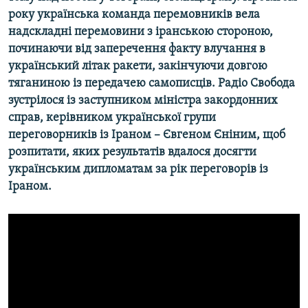
Усі сайти RFE/RL
року українська команда перемовників вела
надскладні перемовини з іранською стороною,
починаючи від заперечення факту влучання в
український літак ракети, закінчуючи довгою
тяганиною із передачею самописців. Радіо Свобода
зустрілося із заступником міністра закордонних
справ, керівником української групи
переговорників із Іраном – Євгеном Єніним, щоб
розпитати, яких результатів вдалося досягти
українським дипломатам за рік переговорів із
Іраном.