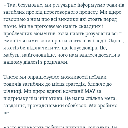
–​
Так, безумовно, ми регулярно інформуємо родичів
загиблих про хід переговорного процесу. Ми щиро
говоримо з ним про всі виклики які стоять перед
нами. Ми не приховуємо навіть складних і
проблемних моментів, хоча навіть розуміючи всі ті
емоції з якими вони проживають ці всі події. Однак,
я хотів би відзначити те, що існує довіра. Це,
мабуть, найголовніше, чого нам вдалося досягти в
нашому діалозі з родичами.
Також ми опрацьовуємо можливості поїздки
родичів загиблих до місця трагедія, ближче до
річниці. Ми щиро вдячні компанії МАУ за
підтримку цієї ініціативи. Це наша спільна мета,
завдання, громадянський обов’язок. Ми зробимо
це.
Часто виникають побутові питання, соціальні. Їм