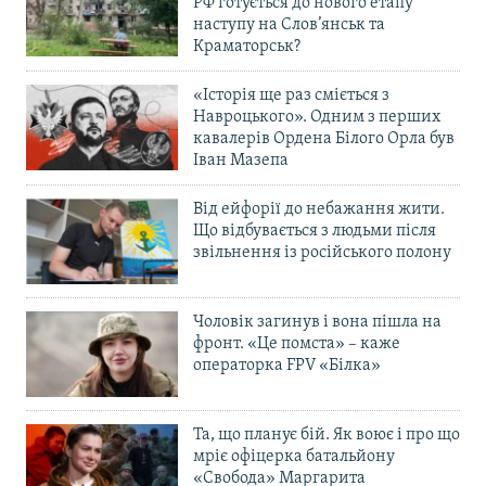
РФ готується до нового етапу
наступу на Слов’янськ та
Краматорськ?
«Історія ще раз сміється з
Навроцького». Одним з перших
кавалерів Ордена Білого Орла був
Іван Мазепа
Від ейфорії до небажання жити.
Що відбувається з людьми після
звільнення із російського полону
Чоловік загинув і вона пішла на
фронт. «Це помста» – каже
операторка FPV «Білка»
Та, що планує бій. Як воює і про що
мріє офіцерка батальйону
«Свобода» Маргарита