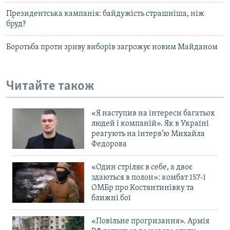
Президентська кампанія: байдужість страшніша, ніж
бруд?
Боротьба проти зриву виборів загрожує новим Майданом
Читайте також
«Я наступив на інтереси багатьох
людей і компаній». Як в Україні
реагують на інтерв’ю Михайла
Федорова
«Один стріляє в себе, а двоє
здаються в полон»: комбат 157-ї
ОМБр про Костянтинівку та
ближні бої
«Повільне прогризання». Армія