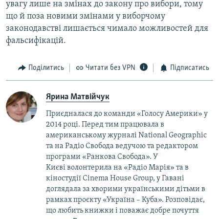
увагу лише на змінах до закону про вибори, тому
що й поза новими змінами у виборчому
законодавстві лишається чимало можливостей для
фальсифікацій.
Поділитись
Читати без VPN
Підписатись
Ярина Матвійчук
Приєдналася до команди «Голосу Америки» у
2014 році. Перед тим працювала в
американському журналі National Geographic
та на Радіо Свобода ведучою та редактором
програми «Ранкова Свобода». У
Києві волонтерила на «Радіо Марія» та в
кіностудії Cinema House Group, у Гавані
доглядала за хворими українськими дітьми в
рамках проєкту «Україна – Куба». Розповідає,
що любить книжки і поважає добре почуття