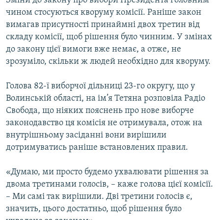
Зміни до закону про вибори Президента головним
Усі сайти RFE/RL
чином стосуються кворуму комісії. Раніше закон
вимагав присутності принаймні двох третин від
складу комісії, щоб рішення було чинним. У змінах
до закону цієї вимоги вже немає, а отже, не
зрозуміло, скільки ж людей необхідно для кворуму.
Голова 82-ї виборчої дільниці 23-го округу, що у
Волинській області, на ім’я Тетяна розповіла Радіо
Свобода, що ніяких пояснень про нове виборче
законодавство ця комісія не отримувала, отож на
внутрішньому засіданні вони вирішили
дотримуватись раніше встановлених правил.
«Думаю, ми просто будемо ухвалювати рішення за
двома третинами голосів, – каже голова цієї комісії.
– Ми самі так вирішили. Дві третини голосів є,
значить, цього достатньо, щоб рішення було