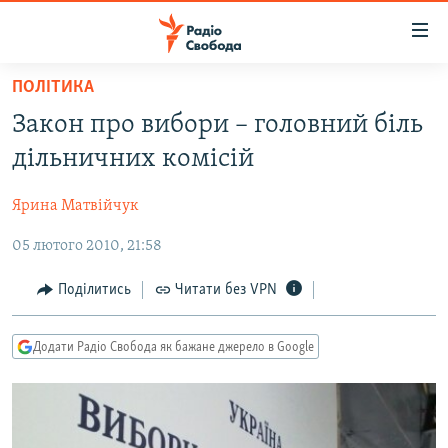
Доступність
посилання
Перейти
ПОЛІТИКА
до
РАДІО СВОБОДА – 70 РОКІВ
Закон про вибори – головний біль
основного
ВСЕ ЗА ДОБУ
матеріалу
дільничних комісій
СТАТТІ
Перейти
до
Ярина Матвійчук
ВІЙНА
ПОЛІТИКА
основної
05 лютого 2010, 21:58
РОСІЙСЬКА «ФІЛЬТРАЦІЯ»
ЕКОНОМІКА
навігації
Перейти
ДОНБАС.РЕАЛІЇ
СУСПІЛЬСТВО
Поділитись
Читати без VPN
до
КРИМ.РЕАЛІЇ
КУЛЬТУРА
пошуку
Додати Радіо Свобода як бажане джерело в Google
ТИ ЯК?
СПОРТ
СХЕМИ
УКРАЇНА
КИТАЙ.ВИКЛИКИ
СВІТ