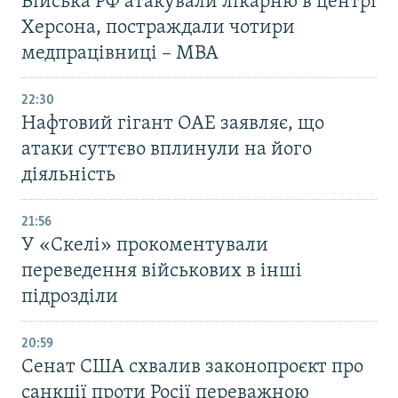
Війська РФ атакували лікарню в центрі
Херсона, постраждали чотири
медпрацівниці – МВА
22:30
Нафтовий гігант ОАЕ заявляє, що
атаки суттєво вплинули на його
діяльність
21:56
У «Скелі» прокоментували
переведення військових в інші
підрозділи
20:59
Cенат США схвалив законопроєкт про
санкції проти Росії переважною