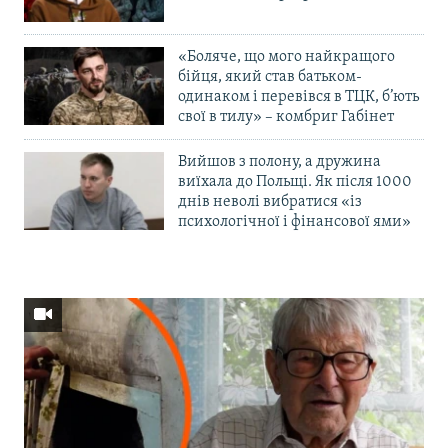
«Боляче, що мого найкращого
бійця, який став батьком-
одинаком і перевівся в ТЦК, б’ють
свої в тилу» – комбриг Габінет
Вийшов з полону, а дружина
виїхала до Польщі. Як після 1000
днів неволі вибратися «із
психологічної і фінансової ями»