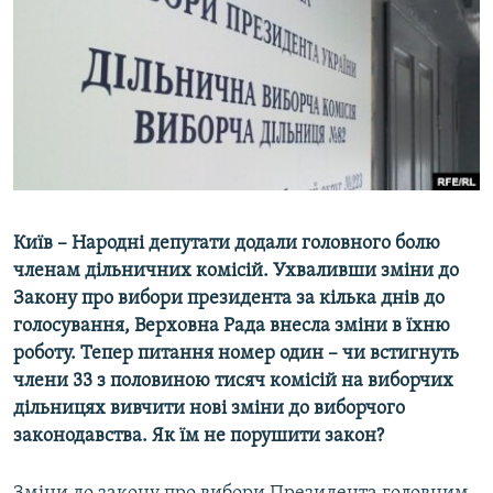
МУЛЬТИМЕДІА
ФОТО
СПЕЦПРОЄКТИ
ПОДКАСТИ
КРИМ РЕАЛІЇ
РУС
Київ – Народні депутати додали головного болю
УКР
членам дільничних комісій. Ухваливши зміни до
Закону про вибори президента за кілька днів до
КТАТ
голосування, Верховна Рада внесла зміни в їхню
роботу. Тепер питання номер один – чи встигнуть
ДОЛУЧАЙСЯ!
члени 33 з половиною тисяч комісій на виборчих
дільницях вивчити нові зміни до виборчого
законодавства. Як їм не порушити закон?