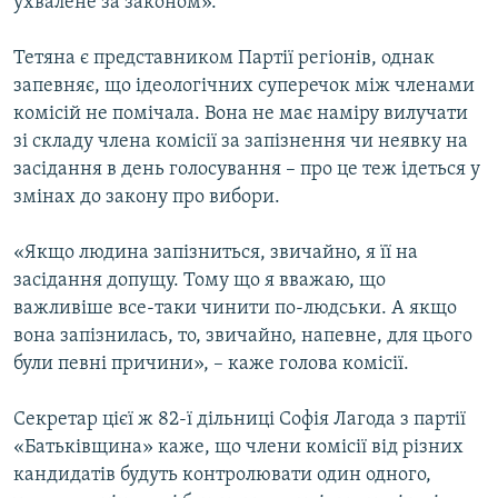
ухвалене за законом».
Тетяна є представником Партії регіонів, однак
запевняє, що ідеологічних суперечок між членами
комісій не помічала. Вона не має наміру вилучати
зі складу члена комісії за запізнення чи неявку на
засідання в день голосування – про це теж ідеться у
змінах до закону про вибори.
«Якщо людина запізниться, звичайно, я її на
засідання допущу. Тому що я вважаю, що
важливіше все-таки чинити по-людськи. А якщо
вона запізнилась, то, звичайно, напевне, для цього
були певні причини», – каже голова комісії.
Секретар цієї ж 82-ї дільниці Софія Лагода з партії
«Батьківщина» каже, що члени комісії від різних
кандидатів будуть контролювати один одного,