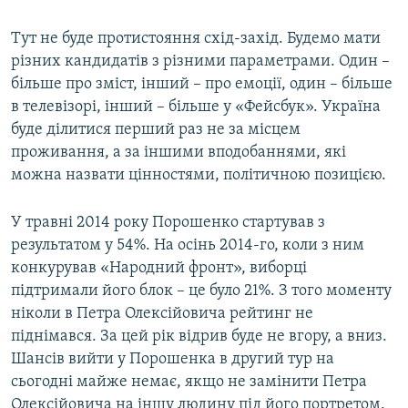
Тут не буде протистояння схід-захід. Будемо мати
різних кандидатів з різними параметрами. Один –
більше про зміст, інший – про емоції, один – більше
в телевізорі, інший – більше у «Фейсбук». Україна
буде ділитися перший раз не за місцем
проживання, а за іншими вподобаннями, які
можна назвати цінностями, політичною позицією.
У травні 2014 року Порошенко стартував з
результатом у 54%. На осінь 2014-го, коли з ним
конкурував «Народний фронт», виборці
підтримали його блок – це було 21%. З того моменту
ніколи в Петра Олексійовича рейтинг не
піднімався. За цей рік відрив буде не вгору, а вниз.
Шансів вийти у Порошенка в другий тур на
сьогодні майже немає, якщо не замінити Петра
Олексійовича на іншу людину під його портретом.