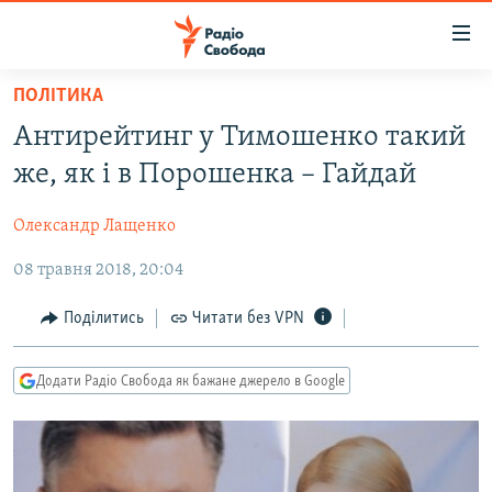
Доступність
посилання
Перейти
ПОЛІТИКА
до
РАДІО СВОБОДА – 70 РОКІВ
Антирейтинг у Тимошенко такий
основного
ВСЕ ЗА ДОБУ
матеріалу
же, як і в Порошенка – Гайдай
СТАТТІ
Перейти
до
Олександр Лащенко
ВІЙНА
ПОЛІТИКА
основної
08 травня 2018, 20:04
РОСІЙСЬКА «ФІЛЬТРАЦІЯ»
ЕКОНОМІКА
навігації
Перейти
ДОНБАС.РЕАЛІЇ
СУСПІЛЬСТВО
Поділитись
Читати без VPN
до
КРИМ.РЕАЛІЇ
КУЛЬТУРА
пошуку
Додати Радіо Свобода як бажане джерело в Google
ТИ ЯК?
СПОРТ
СХЕМИ
УКРАЇНА
КИТАЙ.ВИКЛИКИ
СВІТ