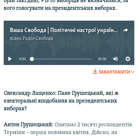
були такі дані, 9 із 10 виборців не визначились, за
кого голосувати на президентських
виборах.
Ваша Свобода | Політичні настрої українців. Свіже соціологічне дослідження
відео
Радіо Свобода
No media source currently available
0:00
25:00
ЗАВАНТАЖИТИ
Олександр Лащенко: Пане Грушецький, які ж
електоральні вподобання на президентських
виборах?
Антон Грушецький:
Опитано 2 тисячі респондентів.
Терміни – перша половина квітня. Дійсно, на