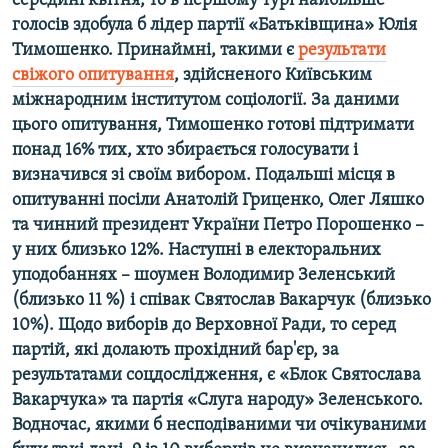
середині квітня, то в першому турі найбільше
Усі сайти RFE/RL
голосів здобула б лідер партії «Батьківщина» Юлія
Тимошенко. Принаймні, такими є
результати
свіжого опитування
,
здійсненого Київським
міжнародним інститутом соціології. За даними
цього опитування, Тимошенко готові підтримати
понад 16% тих, хто збирається голосувати і
визначився зі своїм вибором. Подальші місця в
опитуванні посіли Анатолій Гриценко, Олег Ляшко
та чинний президент України Петро Порошенко –
у них близько 12%. Наступні в електоральних
уподобаннях – шоумен Володимир Зеленський
(близько 11 %) і співак Святослав Вакарчук (близько
10%). Щодо виборів до Верховної Ради, то серед
партій, які долають прохідний бар'єр, за
результатами соцдослідження, є «Блок Святослава
Вакарчука» та партія «Слуга народу» Зеленського.
Водночас, якими б несподіваними чи очікуваними