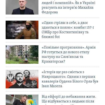
людей і компаній». Як в Україні
реагують на інтерв’ю Михайла
Федорова
«Один стріляє в себе, а двоє
здаються в полон»: комбат 157-ї
ОМБр про Костянтинівку та
ближні бої
«Повільне прогризання». Армія
РФ готується до нового етапу
наступу на Слов’янськ та
Краматорськ?
«Історія ще раз сміється з
Навроцького». Одним з перших
кавалерів Ордена Білого Орла був
Іван Мазепа
Від ейфорії до небажання жити.
Що відбувається з людьми після