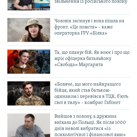
звільнення із російського полону
Чоловік загинув і вона пішла на
фронт. «Це помста» – каже
операторка FPV «Білка»
Та, що планує бій. Як воює і про що
мріє офіцерка батальйону
«Свобода» Маргарита
«Боляче, що мого найкращого
бійця, який став батьком-
одинаком і перевівся в ТЦК, б’ють
свої в тилу» – комбриг Габінет
Вийшов з полону, а дружина
виїхала до Польщі. Як після 1000
днів неволі вибратися «із
психологічної і фінансової ями»