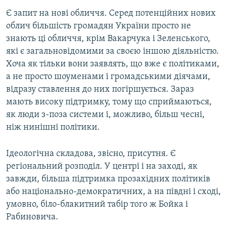
Є запит на нові обличчя. Серед потенційних нових
облич більшість громадян України просто не
знають ці обличчя, крім Вакарчука і Зеленського,
які є загальновідомими за своєю іншою діяльністю.
Хоча як тільки вони заявлять, що вже є політиками,
а не просто шоуменами і громадськими діячами,
відразу ставлення до них погіршується. Зараз
мають високу підтримку, тому що сприймаються,
як люди з-поза системи і, можливо, більш чесні,
ніж нинішні політики.
Ідеологічна складова, звісно, присутня. Є
регіональний розподіл. У центрі і на заході, як
завжди, більша підтримка прозахідних політиків
або національно-демократичних, а на півдні і сході,
умовно, біло-блакитний табір того ж Бойка і
Рабиновича.