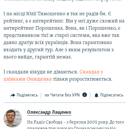
І на місці Юлії Тимошенко я так не радів би. Є
рейтинг, а є антирейтинг. Він у неї дуже схожий на
антирейтинг Порошенка. Вона, як і Порошенко, є
представником тієї ж старої системи, яка вже так
давно дратує всіх українців. Вона гарантовано
входить у другий тур. Але з яким результатом з
нього вийде, гарантій немає.
І скандали нікуди не діваються.
Скандал з
плівками Онищенка
​тільки розростатиметься.
Поділитись
Читати без VPN
Підписатись
Олександр Лащенко
На Радіо Свобода – з березня 2005 року. До того
працював три роки на Громадському радіо.