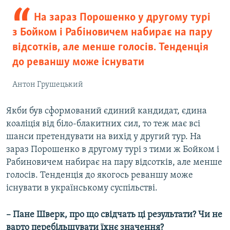
На зараз Порошенко у другому турі
з Бойком і Рабіновичем набирає на пару
відсотків, але менше голосів. Тенденція
до реваншу може існувати
Антон Грушецький
Якби був сформований єдиний кандидат, єдина
коаліція від біло-блакитних сил, то теж має всі
шанси претендувати на вихід у другий тур. На
зараз Порошенко в другому турі з тими ж Бойком і
Рабиновичем набирає на пару відсотків, але менше
голосів. Тенденція до якогось реваншу може
існувати в українському суспільстві.
– Пане Шверк, про що свідчать ці результати? Чи не
варто перебільшувати їхнє значення?