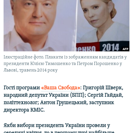
МУЛЬТИМЕДІА
ФОТО
СПЕЦПРОЄКТИ
ПОДКАСТИ
КРИМ РЕАЛІЇ
Ілюстраційне фото. Плакати із зображенням кандидатів у
РУС
президенти Юлією Тимошенко та Петром Порошенко у
Львові, травень 2014 року
УКР
КТАТ
Гості
програми
«Ваша Свобода»
: Григорій Шверк,
народний депутат України (БПП); Сергій Гайдай,
ДОЛУЧАЙСЯ!
політтехнолог; Антон Грушецький, заступник
директора КМІС.
Якби вибори президента України провели у