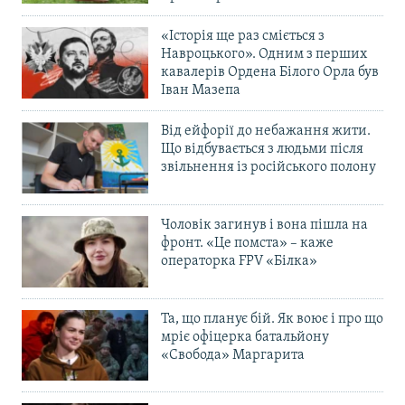
«Історія ще раз сміється з
Навроцького». Одним з перших
кавалерів Ордена Білого Орла був
Іван Мазепа
Від ейфорії до небажання жити.
Що відбувається з людьми після
звільнення із російського полону
Чоловік загинув і вона пішла на
фронт. «Це помста» – каже
операторка FPV «Білка»
Та, що планує бій. Як воює і про що
мріє офіцерка батальйону
«Свобода» Маргарита