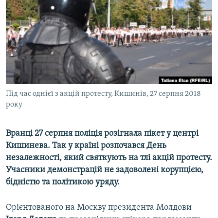
МУЛЬТИМЕДІА
ФОТО
СПЕЦПРОЄКТИ
ПОДКАСТИ
КРИМ РЕАЛІЇ
Під час однієї з акцій протесту, Кишинів, 27 серпня 2018
РУС
року
УКР
Вранці 27 серпня поліція розігнала пікет у центрі
КТАТ
Кишинева. Так у країні розпочався День
незалежності, який святкують на тлі акцій протесту.
ДОЛУЧАЙСЯ!
Учасники демонстрацій не задоволені корупцією,
бідністю та політикою уряду.
Орієнтованого на Москву президента Молдови