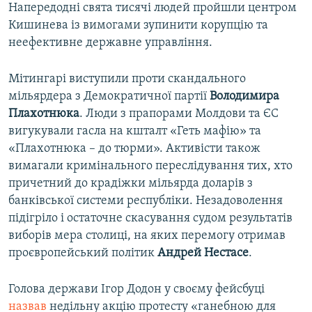
Напередодні свята тисячі людей пройшли центром
Кишинева із вимогами зупинити корупцію та
неефективне державне управління.
Мітингарі виступили проти скандального
мільярдера з Демократичної партії
Володимира
Плахотнюка
. Люди з прапорами Молдови та ЄС
вигукували гасла на кшталт «Геть мафію» та
«Плахотнюка – до тюрми». Активісти також
вимагали кримінального переслідування тих, хто
причетний до крадіжки мільярда доларів з
банківської системи республіки. Незадоволення
підігріло і остаточне скасування судом результатів
виборів мера столиці, на яких перемогу отримав
проєвропейський політик
Андрей Нестасе
.
Голова держави Ігор Додон у своєму фейсбуці
назвав
недільну акцію протесту «ганебною для