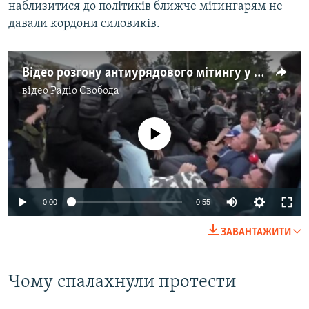
наблизитися до політиків ближче мітингарям не
давали кордони силовиків.
Відео розгону антиурядового мітингу у Кишиневі у День незалежності Молдови
відео
Радіо Свобода
No media source currently available
0:00
0:55
ЗАВАНТАЖИТИ
Чому спалахнули протести