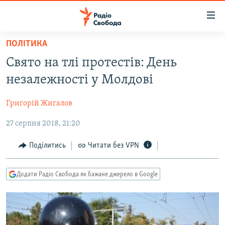
Доступність
посилання
Перейти
ПОЛІТИКА
до
РАДІО СВОБОДА – 70 РОКІВ
Свято на тлі протестів: День
основного
ВСЕ ЗА ДОБУ
матеріалу
незалежності у Молдові
СТАТТІ
Перейти
до
Григорій Жигалов
ВІЙНА
ПОЛІТИКА
основної
27 серпня 2018, 21:20
РОСІЙСЬКА «ФІЛЬТРАЦІЯ»
ЕКОНОМІКА
навігації
Перейти
ДОНБАС.РЕАЛІЇ
СУСПІЛЬСТВО
Поділитись
Читати без VPN
до
КРИМ.РЕАЛІЇ
КУЛЬТУРА
пошуку
Додати Радіо Свобода як бажане джерело в Google
ТИ ЯК?
СПОРТ
СХЕМИ
УКРАЇНА
КИТАЙ.ВИКЛИКИ
СВІТ