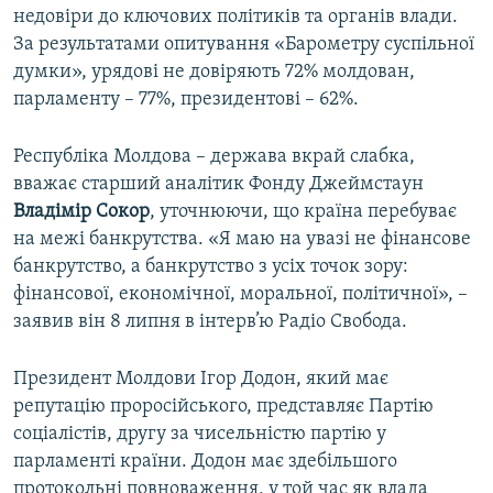
недовіри до ключових політиків та органів влади.
За результатами опитування «Барометру суспільної
думки», урядові не довіряють 72% молдован,
парламенту – 77%, президентові – 62%.
Республіка Молдова – держава вкрай слабка,
вважає старший аналітик Фонду Джеймстаун
Владімір Сокор
, уточнюючи, що країна перебуває
на межі банкрутства. «Я маю на увазі не фінансове
банкрутство, а банкрутство з усіх точок зору:
фінансової, економічної, моральної, політичної», –
заявив він 8 липня в інтерв’ю Радіо Свобода.
Президент Молдови Ігор Додон, який має
репутацію проросійського, представляє Партію
соціалістів, другу за чисельністю партію у
парламенті країни. Додон має здебільшого
протокольні повноваження, у той час як влада