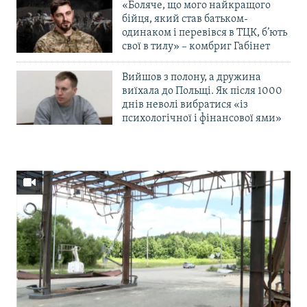
«Боляче, що мого найкращого
бійця, який став батьком-
одинаком і перевівся в ТЦК, б’ють
свої в тилу» – комбриг Габінет
Вийшов з полону, а дружина
виїхала до Польщі. Як після 1000
днів неволі вибратися «із
психологічної і фінансової ями»