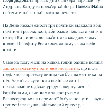
Ігоря Додона
та прозахідних спікера парламенту
Усі сайти RFE/RL
Андріана Канду та прем’єр-міністра
Павела Філіпа
побачити пліч-о-пліч можна нечасто.
На День незалежності три політики відклали вбік
політичні розбіжності, аби разом покласти квіти в
центрі Кишинева до пам’ятника молдавському
князеві Штефану Великому, одному з символів
країни.
Саме на тому місці на кілька годин раніше поліція
застосувала силу проти демонстрантів
, що після
недільного протесту лишилися біля пам’ятника на
ніч. Але після сутички з поліцією сотні
незадоволених діями уряду повернулися – із
барабанами, свистками та каструлями.
Безпосередньо на церемонії їх було не чути – звуки
протестів заглушав військовий оркестр, а