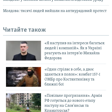
Молдова: тисячі людей вийшли на антиурядовий протест
Читайте також
«Я наступив на інтереси багатьох
людей і компаній». Як в Україні
реагують на інтерв’ю Михайла
Федорова
«Один стріляє в себе, а двоє
здаються в полон»: комбат 157-ї
ОМБр про Костянтинівку та
ближні бої
«Повільне прогризання». Армія
РФ готується до нового етапу
наступу на Слов’янськ та
Краматорськ?