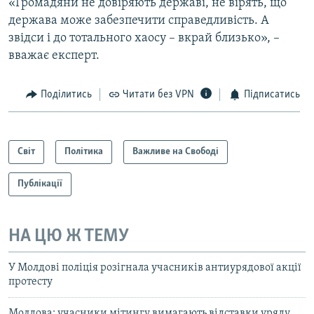
«Громадяни не довіряють державі, не вірять, що
держава може забезпечити справедливість. А
звідси і до тотального хаосу – вкрай близько», –
вважає експерт.
Поділитись
Читати без VPN
Підписатись
Світ
Політика
Важливе на Свободі
Публікації
НА ЦЮ Ж ТЕМУ
У Молдові поліція розігнала учасників антиурядової акції
протесту
Молдова: учасники мітингу вимагають відставки уряду