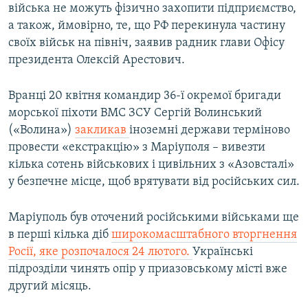
війська не можуть фізично захопити підприємство,
а також, ймовірно, те, що РФ перекинула частину
своїх військ на північ, заявив радник глави Офісу
президента Олексій Арестович.
Вранці 20 квітня командир 36-ї окремої бригади
морської піхоти ВМС ЗСУ Сергій Волинський
(«Волина»)
закликав
іноземні держави терміново
провести «екстракцію» з Маріуполя – вивезти
кілька сотень військових і цивільних з «Азовсталі»
у безпечне місце, щоб врятувати від російських сил.
Маріуполь був оточений російськими військами ще
в перші кілька діб
широкомасштабного вторгнення
Росії, яке розпочалося 24 лютого.
Українські
підрозділи чинять опір у приазовському місті вже
другий місяць.