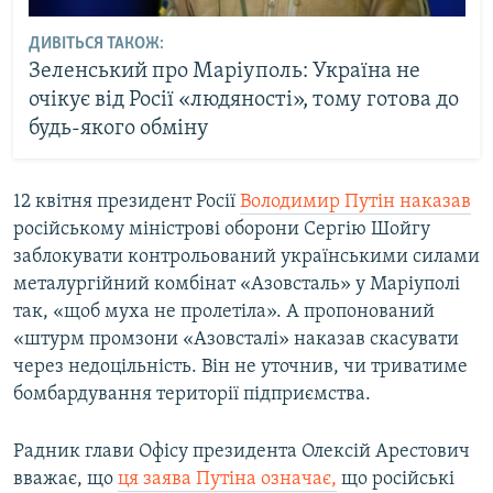
ДИВІТЬСЯ ТАКОЖ:
Зеленський про Маріуполь: Україна не
очікує від Росії «людяності», тому готова до
будь-якого обміну
12 квітня президент Росії
Володимир Путін наказав
російському міністрові оборони Сергію Шойгу
заблокувати контрольований українськими силами
металургійний комбінат «Азовсталь» у Маріуполі
так, «щоб муха не пролетіла». А пропонований
«штурм промзони «Азовсталі» наказав скасувати
через недоцільність. Він не уточнив, чи триватиме
бомбардування території підприємства.
Радник глави Офісу президента Олексій Арестович
вважає, що
ця заява Путіна означає,
що російські