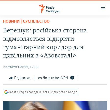
Доступність
посилання
Перейти
НОВИНИ | СУСПІЛЬСТВО
до
РАДІО СВОБОДА – 70 РОКІВ
Верещук: російська сторона
основного
ВСЕ ЗА ДОБУ
матеріалу
відмовляється відкрити
СТАТТІ
Перейти
гуманітарний коридор для
до
ВІЙНА
ПОЛІТИКА
цивільних з «Азовсталі»
основної
РОСІЙСЬКА «ФІЛЬТРАЦІЯ»
ЕКОНОМІКА
навігації
22 квітня 2022, 12:55
Перейти
ДОНБАС.РЕАЛІЇ
СУСПІЛЬСТВО
до
Поділитись
Читати без VPN
КРИМ.РЕАЛІЇ
КУЛЬТУРА
пошуку
ТИ ЯК?
СПОРТ
Додати Радіо Свобода як бажане джерело в Google
СХЕМИ
УКРАЇНА
ПРИАЗОВ’Я
СВІТ