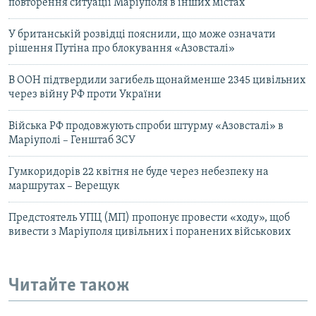
повторення ситуації Маріуполя в інших містах
У британській розвідці пояснили, що може означати
рішення Путіна про блокування «Азовсталі»
В ООН підтвердили загибель щонайменше 2345 цивільних
через війну РФ проти України
Війська РФ продовжують спроби штурму «Азовсталі» в
Маріуполі – Генштаб ЗСУ
Гумкоридорів 22 квітня не буде через небезпеку на
маршрутах – Верещук
Предстоятель УПЦ (МП) пропонує провести «ходу», щоб
вивести з Маріуполя цивільних і поранених військових
Читайте також