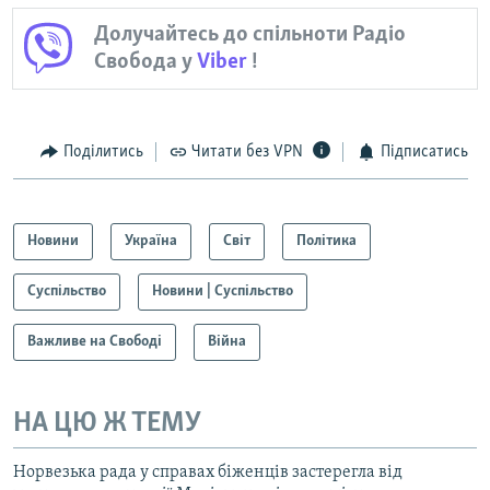
Долучайтесь до спільноти Радіо
Свобода у
Viber
!
Поділитись
Читати без VPN
Підписатись
Новини
Україна
Світ
Політика
Суспільство
Новини | Суспільство
Важливе на Свободі
Війна
НА ЦЮ Ж ТЕМУ
Норвезька рада у справах біженців застерегла від