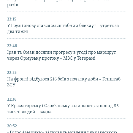
разів
23:15
У Грузії знову стався масштабний блекаут – утретє за
два тижні
22:48
Іран та Оман досягли прогресу в угоді про маршрут
через Ормузьку протоку – МЗС у Тегерані
22:23
На фронті відбулося 216 боїв з початку доби – Генштаб
ЗСУ
21:36
У Краматорську і Слов’янську залишаються понад 83
тисячі людей – влада
20:52
«Голос Америки» відновить мовлення українською –