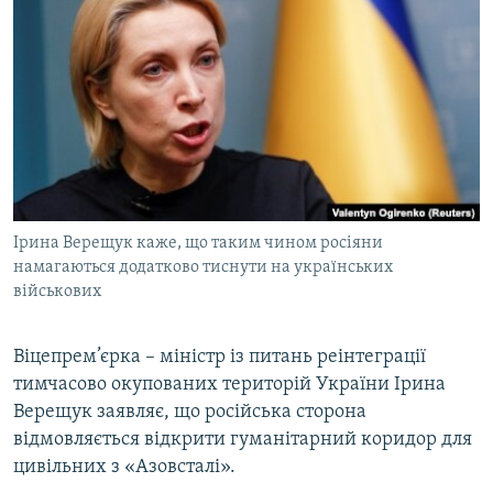
КИТАЙ.ВИКЛИКИ
МУЛЬТИМЕДІА
ФОТО
СПЕЦПРОЄКТИ
ПОДКАСТИ
КРИМ РЕАЛІЇ
Ірина Верещук каже, що таким чином росіяни
РУС
намагаються додатково тиснути на українських
військових
УКР
КТАТ
Віцепрем’єрка – міністр із питань реінтеграції
тимчасово окупованих територій України Ірина
ДОЛУЧАЙСЯ!
Верещук заявляє, що російська сторона
відмовляється відкрити гуманітарний коридор для
цивільних з «Азовсталі».