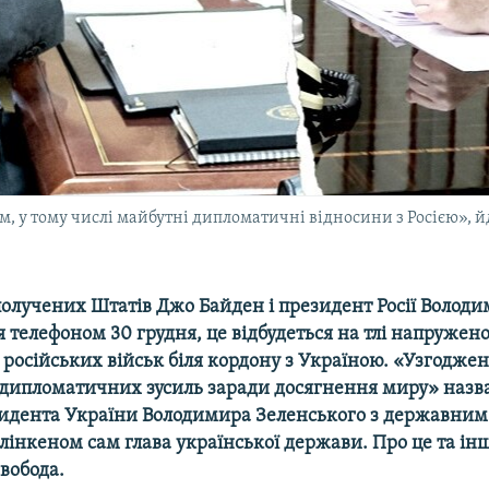
м, у тому числі майбутні дипломатичні відносини з Росією», й
олучених Штатів Джо Байден і президент Росії Володи
 телефоном 30 грудня, це відбудеться на тлі напружено
російських військ біля кордону з Україною. «Узгоджен
дипломатичних зусиль заради досягнення миру» назв
идента України Володимира Зеленського з державним
інкеном сам глава української держави. Про це та інше
вобода.