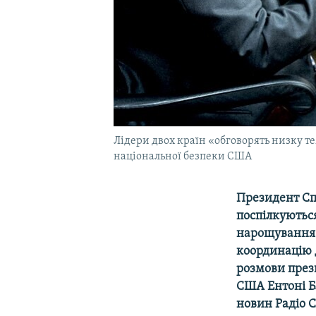
Лідери двох країн «обговорять низку те
національної безпеки США
Президент Сп
поспілкуються
нарощування 
координацію 
розмови през
США Ентоні Бл
новин Радіо С