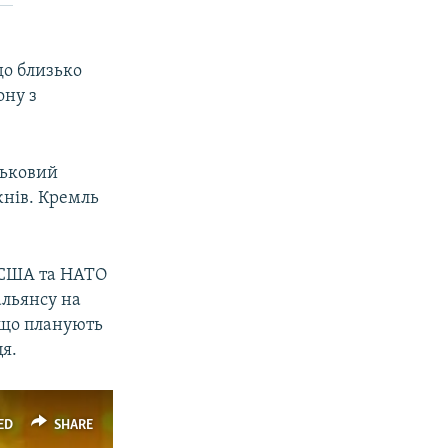
до близько
ону з
ськовий
жнів. Кремль
б США та НАТО
альянсу на
 що планують
я.
ED
SHARE