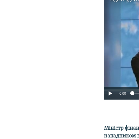
0:00
Міністр фінан
нападником н