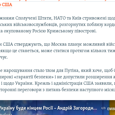
р США
жнями Сполучені Штати, НАТО та Київ стривожені що
ських військовослужбовців, розгорнутих поблизу корд
на окупованому Росією Кримському півострові.
би США стверджують, що Москва планує можливий вій
 якщо це станеться, може статися протягом кількох ти
чує.
ве нарощування стало тлом для Путіна, який хоче, що
широкі «гарантії безпеки» і не допустили розширення 
 і щодо України. Кремль і адміністрація США заявили,
торонні переговори з питань безпеки наступного місяц
Наступ на Україну буде кінцем Росії – Андрій Загороднюк
EMB
Свобода