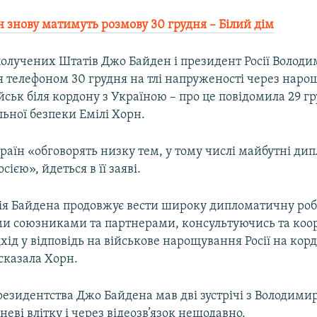
н знову матимуть розмову 30 грудня – Білий дім
олучених Штатів Джо Байден і президент Росії Володи
я телефоном 30 грудня на тлі напруженості через нар
йськ біля кордону з Україною – про це повідомила 29 г
ьної безпеки Емілі Хорн.
раїн «обговорять низку тем, у тому числі майбутні ди
сією», йдеться в її заяві.
ія Байдена продовжує вести широку дипломатичну ро
и союзниками та партнерами, консультуючись та ко
хід у відповідь на військове нарощування Росії на корд
сказала Хорн.
резидентства Джо Байдена мав дві зустрічі з Володим
неві влітку і через відеозв’язок нещодавно.