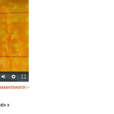
Auto
240p
ЗАВАНТАЖИТИ
SHARE
360p
480p
лі» з
720p