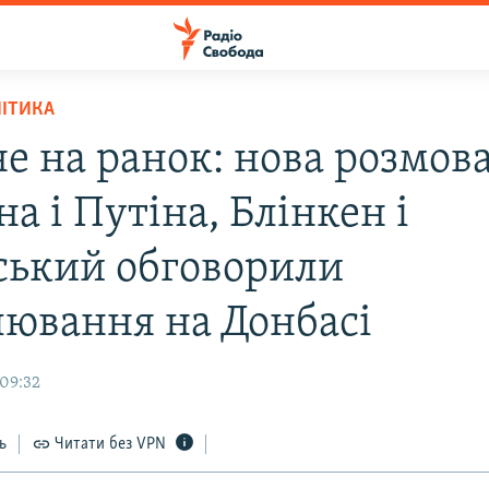
ЛІТИКА
не на ранок: нова розмов
а і Путіна, Блінкен і
ський обговорили
лювання на Донбасі
 09:32
ь
Читати без VPN