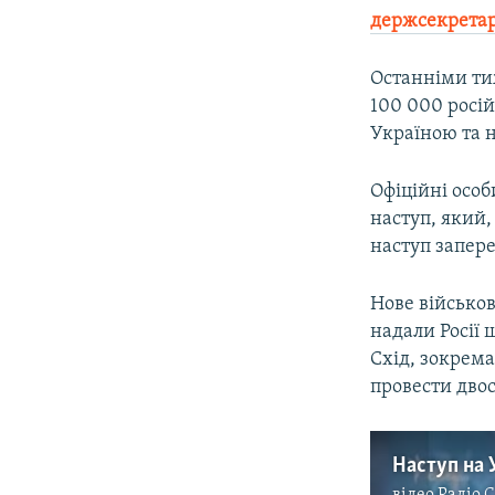
держсекрета
Останніми ти
100 000 росій
Україною та 
Офіційні осо
наступ, який,
наступ запере
Нове військо
надали Росії 
Схід, зокрема
провести двос
відео
Радіо 