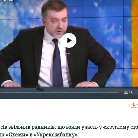
No media source currently available
33:23
EMBED
сів звільнив радників, що взяли участь у «круглому сто
а «Схеми» в «Укрексімбанку»