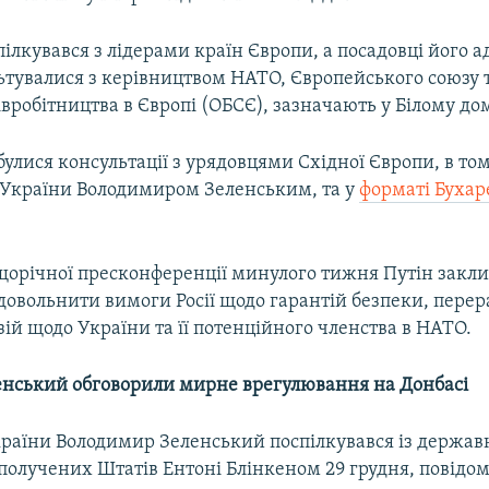
ілкувався з лідерами країн Європи, а посадовці його а
ьтувалися з керівництвом НАТО, Європейського союзу т
півробітництва в Європі (ОБСЄ), зазначають у Білому дом
дбулися консультації з урядовцями Східної Європи, в то
України Володимиром Зеленським, та у
форматі Бухар
 щорічної пресконференції минулого тижня Путін закли
довольнити вимоги Росії щодо гарантій безпеки, пере
ій щодо України та її потенційного членства в НАТО.
ленський обговорили мирне врегулювання на Донбасі
раїни Володимир Зеленський поспілкувався із держа
получених Штатів Ентоні Блінкеном 29 грудня, повідом