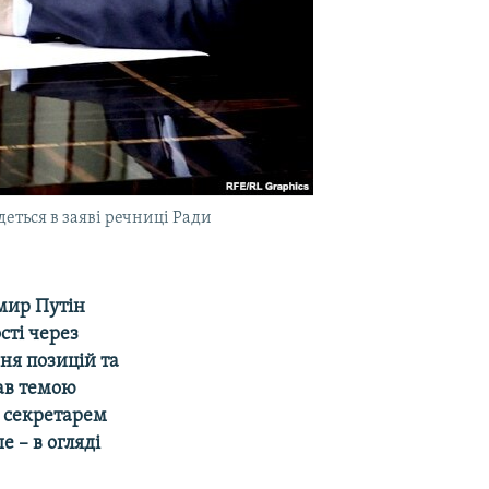
деться в заяві речниці Ради
мир Путін
сті через
ня позицій та
ав темою
 секретарем
 – в огляді