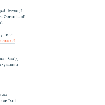
дміністрації
а Організації
і.
му числі
естської
кав Захід
рахувавши
вним
или їхні