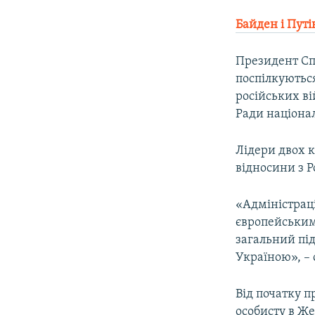
Байден і Путі
Президент Сп
поспілкуютьс
російських ві
Ради націонал
Лідери двох к
відносини з Ро
«Адміністрац
європейським
загальний під
Україною», – 
Від початку п
особисту в Же