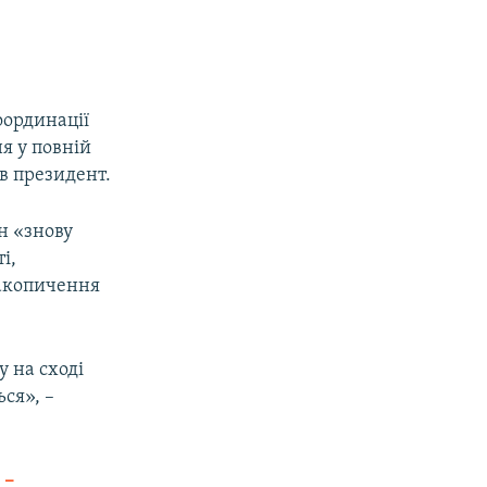
оординації
я у повній
ив президент.
н «знову
і,
накопичення
 на сході
ся», –
 –