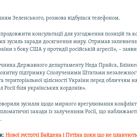
нням Зеленського, розмова відбулася телефоном.
продовжити консультації для узгодження позицій та к
х зусиль заради досягнення миру. Отримав запевненн
аїни з боку США у протидії російській агресії», – заяв
ечника Державного департаменту Неда Прайса, Блінке
похитну підтримку Сполученими Штатами незалежност
та територіальної цілісності України перед обличчям 
л Росії біля українських кордонів».
оворили зусилля щодо мирного врегулювання конфлікту
пломатичні заходи із залученням Росії, що наближають
.
ж:
Нової зустрічі Байдена і Путіна поки що не планують