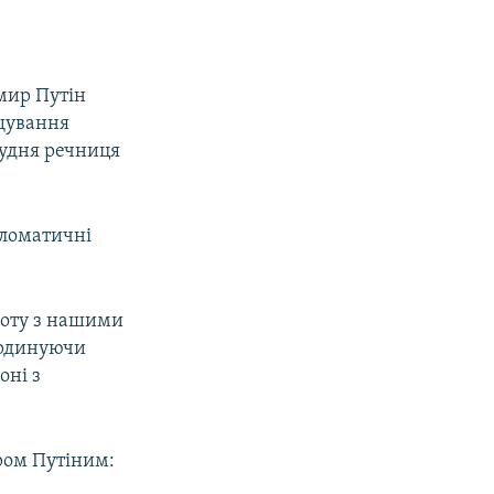
мир Путін
ощування
рудня речниця
пломатичні
боту з нашими
ординуючи
оні з
иром Путіним: