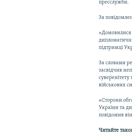
пресслужби.
За повідомле
«Домовилися 
дипломатични
підтримці Укр
За словами р
засвідчив не
суверенітету 
військових си
«Сторони обг
України та ди
повідомив він
Читайте тако