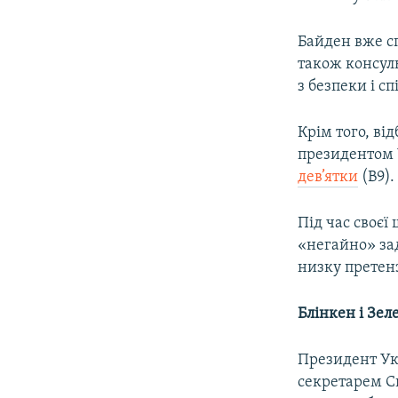
Байден вже сп
також консул
з безпеки і с
Крім того, ві
президентом 
дев’ятки
(B9).
Під час своєї
«негайно» за
низку претенз
Блінкен і Зе
Президент Ук
секретарем С