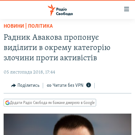
Доступність
посилання
Перейти
НОВИНИ | ПОЛІТИКА
до
РАДІО СВОБОДА – 70 РОКІВ
Радник Авакова пропонує
основного
ВСЕ ЗА ДОБУ
матеріалу
виділити в окрему категорію
СТАТТІ
Перейти
злочини проти активістів
до
ВІЙНА
ПОЛІТИКА
основної
05 листопада 2018, 17:44
РОСІЙСЬКА «ФІЛЬТРАЦІЯ»
ЕКОНОМІКА
навігації
Перейти
Поділитись
Читати без VPN
ДОНБАС.РЕАЛІЇ
СУСПІЛЬСТВО
до
КРИМ.РЕАЛІЇ
КУЛЬТУРА
пошуку
Додати Радіо Свобода як бажане джерело в Google
ТИ ЯК?
СПОРТ
СХЕМИ
УКРАЇНА
ПРИАЗОВ’Я
СВІТ