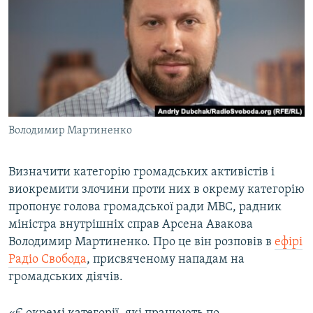
КИТАЙ.ВИКЛИКИ
МУЛЬТИМЕДІА
ФОТО
СПЕЦПРОЄКТИ
ПОДКАСТИ
Володимир Мартиненко
КРИМ РЕАЛІЇ
РУС
Визначити категорію громадських активістів і
виокремити злочини проти них в окрему категорію
УКР
пропонує голова громадської ради МВС, радник
КТАТ
міністра внутрішніх справ Арсена Авакова
Володимир Мартиненко. Про це він розповів в
ефірі
ДОЛУЧАЙСЯ!
Радіо Свобода
, присвяченому нападам на
громадських діячів.