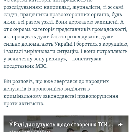
«Є окремі категорії, які працюють по
розслідуваннях: наприклад, журналісти, ті ж самі
слідчі, працівники правоохоронних органів, будь-
Усі сайти RFE/RL
яких, всі разом узяті. Вони державою захищені. А
от є окрема категорія представників громадськості,
які проводять дуже багато розслідувань, дуже
сильно допомагають Україні і боротися з корупцією,
і взагалі вирівнювати ситуацію. І вони потрапляють
у величезну зону ризику», – констатував
представник МВС.
Він розповів, що вже звертався до народних
депутатів із пропозицією виділити в
кримінальному законодавстві правопорушення
проти активістів.
У Раді дискутують щодо створення ТСК щодо вбивства Гандзюк – Парубій (відео)