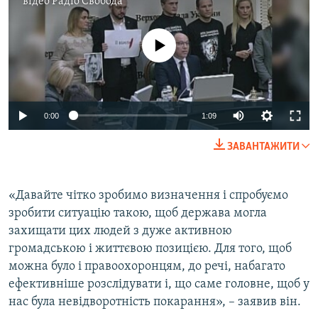
відео
Радіо Свобода
No media source currently available
0:00
1:09
ЗАВАНТАЖИТИ
«Давайте чітко зробимо визначення і спробуємо
зробити ситуацію такою, щоб держава могла
захищати цих людей з дуже активною
громадською і життєвою позицією. Для того, щоб
можна було і правоохоронцям, до речі, набагато
ефективніше розслідувати і, що саме головне, щоб у
нас була невідворотність покарання», – заявив він.