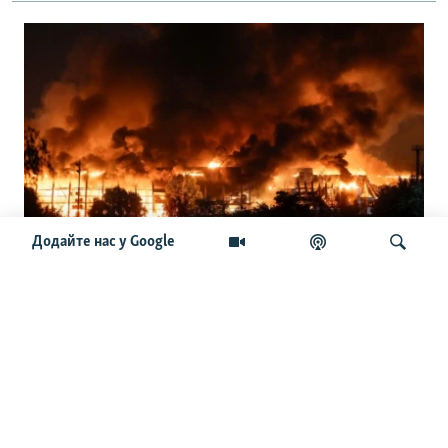
Додайте нас у Google
«Ракети проти балістики в партнерів
є». Дістануться й Україні?
Шукати
ОСТАННІ НОВИНИ
10:54