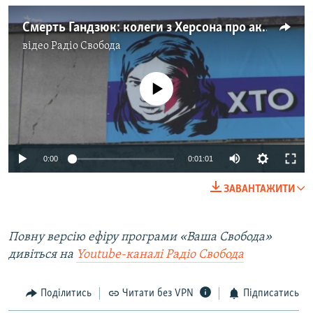
Смерть Гандзюк: колеги з Херсона про активістку
відео
Радіо Свобода
No media source currently available
0:00
0:01:01
ЗАВАНТАЖИТИ
Повну версію ефіру програми «Ваша Свобода»
дивіться на
Youtube-каналі Радіо Свобода
Поділитись
Читати без VPN
Підписатись