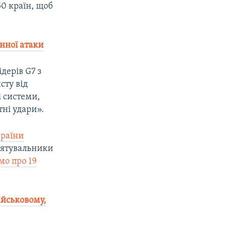
50 країн, щоб
енної атаки
дерів G7 з
сту від
і системи,
ні удари».
країни
 Рятувальники
мо про 19
ійськовому,