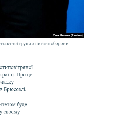
нтактної групи з питань оборони
отиповітряної
країні. Про це
очатку
»
в Брюсселі.
итетом буде
у своєму