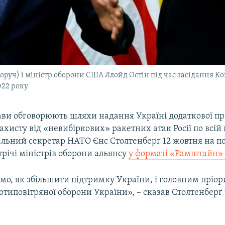
оруч) і міністр оборони США Ллойд Остін під час засідання Ко
022 року
ави обговорюють шляхи надання Україні додаткової пр
ахисту від «невибіркових» ракетних атак Росії по всій 
альний секретар НАТО Єнс Столтенберґ 12 жовтня на п
трічі міністрів оборони альянсу
у форматі «Рамштайн
мо, як збільшити підтримку України, і головним пріор
типовітряної оборони України», – сказав Столтенберґ 