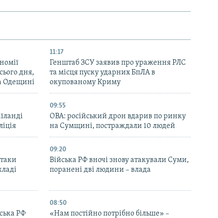
11:17
номії
Генштаб ЗСУ заявив про ураження РЛС
ього дня,
та місця пуску ударних БпЛА в
та Одещині
окупованому Криму
09:55
аїланді
ОВА: російський дрон вдарив по ринку
ліція
на Сумщині, постраждали 10 людей
09:20
атаки
Війська РФ вночі знову атакували Суми,
кладі
поранені дві людини – влада
08:50
йська РФ
«Нам постійно потрібно більше» –