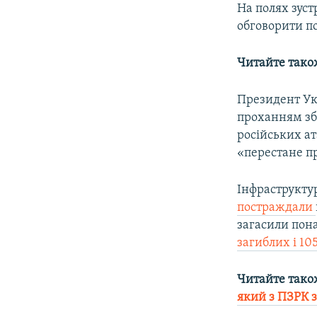
На полях зуст
обговорити п
Читайте тако
Президент Ук
проханням зб
російських ат
«перестане п
Інфраструкту
постраждали
загасили пон
загиблих і 1
Читайте тако
який з ПЗРК з