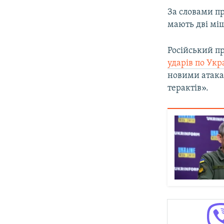
За словами п
мають дві мі
Російський п
ударів по Укр
новими атака
терактів».