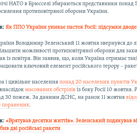
річі НАТО в Брюсселі збираються представники понад 
осилення протиповітряної оборони України.
ж:
Як ППО України уникає пасток Росії: підсумки двод
раїни Володимир Зеленський 11 жовтня звернувся до лі
ільшити можливості протиповітряної оборони для захи
ак із повітря. Він заявив, що, коли Україна отримає так
рацювати ключовий елемент російського терору – ракет
ра і цивільне населення
понад 20 населених пунктів У
внаслідок
масованих обстрілів
із боку Росії 10 жовтня.
ад 30 пожеж. За даними ДСНС, на ранок 11 жовтня
відо
05 поранених
.
ж:
«Врятував десятки життів». Зеленський подякував в
бив дві російські ракети