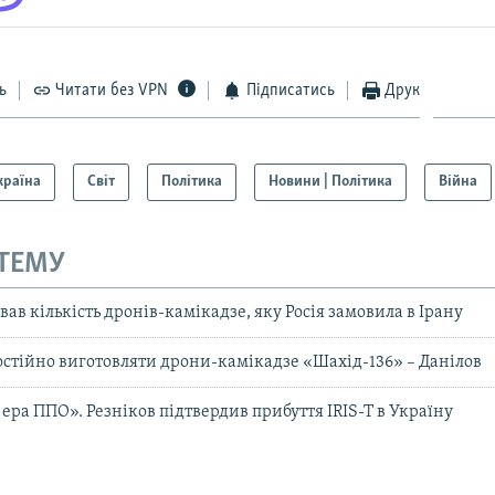
ь
Читати без VPN
Підписатись
Друк
країна
Світ
Політика
Новини | Політика
Війна
 ТЕМУ
ав кількість дронів-камікадзе, яку Росія замовила в Ірану
мостійно виготовляти дрони-камікадзе «Шахід-136» – Данілов
ера ППО». Резніков підтвердив прибуття IRIS-T в Україну