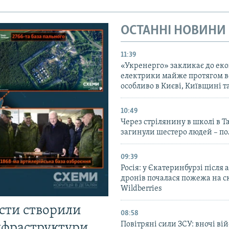
ОСТАННІ НОВИНИ
11:39
«Укренерго» закликає до еко
електрики майже протягом вс
особливо в Києві, Київщині 
10:49
Через стрілянину в школі в Т
загинули шестеро людей – по
09:39
Росія: у Єкатеринбурзі після 
дронів почалася пожежа на с
Wildberries
істи створили
08:58
Повітряні сили ЗСУ: вночі ві
інфраструктури