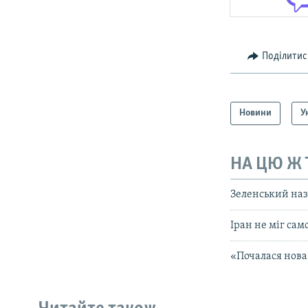
Поділитис
Новини
У
НА ЦЮ Ж
Зеленський назв
Іран не міг са
«Почалася нова 