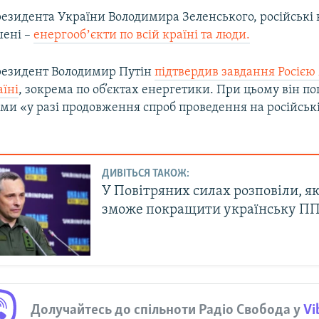
резидента України Володимира Зеленського, російські 
шені –
енергообʼєкти по всій країні та люди.
резидент Володимир Путін
підтвердив завдання Росією
аїні
, зокрема по об’єктах енергетики. При цьому він п
ми «у разі продовження спроб проведення на російські
ДИВІТЬСЯ ТАКОЖ:
У Повітряних силах розповіли, як
зможе покращити українську П
Долучайтесь до спільноти Радіо Свобода у
Vi