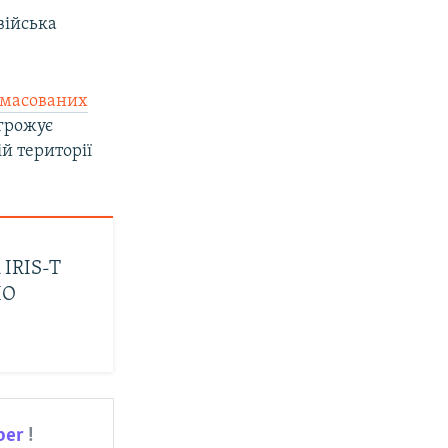
війська
 масованих
огрожує
й території
 IRIS-T
ПО
ber
!