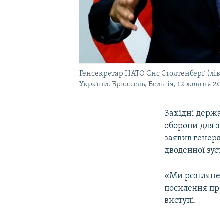
Генсекретар НАТО Єнс Столтенберґ (лів
України. Брюссель, Бельгія, 12 жовтня 2
Західні держ
оборони для з
заявив генер
дводенної зус
«Ми розгляне
посилення про
виступі.