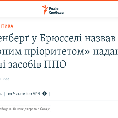
ЛІТИКА
енберґ у Брюсселі назвав
вним пріоритетом» нада
ні засобів ППО
13:22
ь
Читати без VPN
обода як бажане джерело в Google