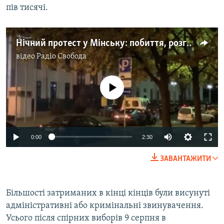
пів тисячі.
Нічний протест у Мінську: побиття, розгін та жорстокі затримання людей (відео)
відео
Радіо Свобода
No media source currently available
Auto
0:00
2:30
240p
ЗАВАНТАЖИТИ
360p
Auto
240p
360p
480p
480p
Більшості затриманих в кінці кінців були висунуті
адміністративні або кримінальні звинувачення.
720p
720p
1080p
Усього після спірних виборів 9 серпня в
1080p