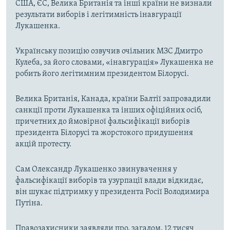
США, ЄС, Велика Британія та інші країни не визнали
результати виборів і легітимність інавгурації
Лукашенка.
Українську позицію озвучив очільник МЗС Дмитро
Кулеба, за його словами, «інавгурація» Лукашенка не
робить його легітимним президентом Білорусі.
Велика Британія, Канада, країни Балтії запровадили
санкції проти Лукашенка та інших офіційних осіб,
причетних до ймовірної фальсифікації виборів
президента Білорусі та жорстокого придушення
акцій протесту.
Сам Олександр Лукашенко звинувачення у
фальсифікації виборів та узурпації влади відкидає,
він шукає підтримку у президента Росії Володимира
Путіна.
Правозахисники заявляли про, загалом, 12 тисяч