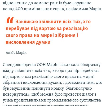
відношенню до демонстрантів було порушено
понад 400 кримінальних справ, повідомила Марін.
Закликаю звільнити всіх тих, хто
перебуває під вартою за реалізацію
свого права на мирні зібрання і
висловлення думки
Анаїс Марін
Спецдоповідачка ООН Марін закликала білоруську
владу звільнити всіх тих, хто до цих пір перебуває
під вартою «за реалізацію свого права на мирні
зібрання і висловлення думки, і дозволити тим, хто
був змушений покинути країну, благополучно
повернутися», щоб можна було провести діалог з
усіма представниками громадянського суспільства