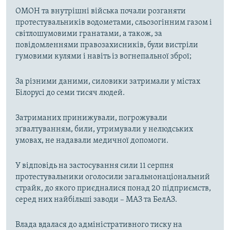
ОМОН та внутрішні війська почали розганяти
протестувальників водометами, сльозогінним газом і
світлошумовими гранатами, а також, за
повідомленнями правозахисників, були вистріли
гумовими кулями і навіть із вогнепальної зброї;
За різними даними, силовики затримали у містах
Білорусі до семи тисяч людей.
Затриманих принижували, погрожували
зґвалтуванням, били, утримували у нелюдських
умовах, не надавали медичної допомоги.
У відповідь на застосування сили 11 серпня
протестувальники оголосили загальнонаціональний
страйк, до якого приєдналися понад 20 підприємств,
серед них найбільші заводи – МАЗ та БелАЗ.
Влада вдалася до адміністративного тиску на