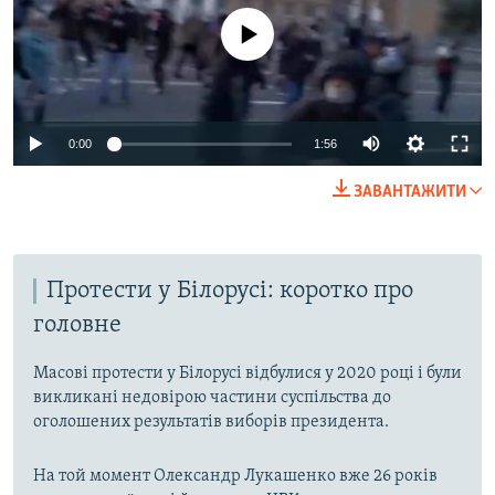
No media source currently available
Auto
0:00
1:56
240p
ЗАВАНТАЖИТИ
360p
Auto
240p
360p
480p
480p
Протести у Білорусі: коротко про
720p
720p
1080p
головне
1080p
Масові протести у Білорусі відбулися у 2020 році і були
викликані недовірою частини суспільства до
оголошених результатів виборів президента.
На той момент Олександр Лукашенко вже 26 років