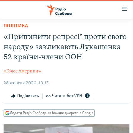
Доступність
посилання
Перейти
ПОЛІТИКА
до
РАДІО СВОБОДА – 70 РОКІВ
«Припинити репресії проти свого
основного
ВСЕ ЗА ДОБУ
матеріалу
народу» закликають Лукашенка
СТАТТІ
Перейти
52 країни-члени ООН
до
ВІЙНА
ПОЛІТИКА
основної
«Голос Америки»
РОСІЙСЬКА «ФІЛЬТРАЦІЯ»
ЕКОНОМІКА
навігації
Перейти
28 жовтня 2020, 10:15
ДОНБАС.РЕАЛІЇ
СУСПІЛЬСТВО
до
КРИМ.РЕАЛІЇ
КУЛЬТУРА
Поділитись
Читати без VPN
пошуку
ТИ ЯК?
СПОРТ
Додати Радіо Свобода як бажане джерело в Google
СХЕМИ
УКРАЇНА
КИТАЙ.ВИКЛИКИ
СВІТ