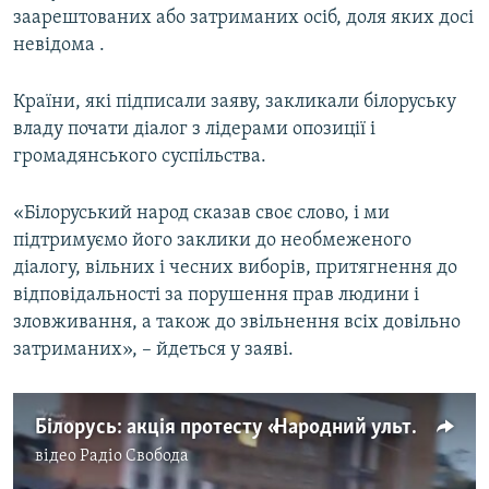
заарештованих або затриманих осіб, доля яких досі
невідома .
Країни, які підписали заяву, закликали білоруську
владу почати діалог з лідерами опозиції і
громадянського суспільства.
«Білоруський народ сказав своє слово, і ми
підтримуємо його заклики до необмеженого
діалогу, вільних і чесних виборів, притягнення до
відповідальності за порушення прав людини і
зловживання, а також до звільнення всіх довільно
затриманих», – йдеться у заяві.
Білорусь: акція протесту «Народний ультиматум» у Мінську (відео)
відео
Радіо Свобода