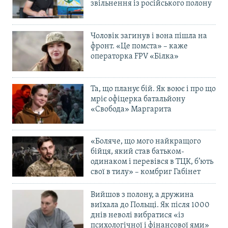
звільнення із російського полону
Чоловік загинув і вона пішла на
фронт. «Це помста» – каже
операторка FPV «Білка»
Та, що планує бій. Як воює і про що
мріє офіцерка батальйону
«Свобода» Маргарита
«Боляче, що мого найкращого
бійця, який став батьком-
одинаком і перевівся в ТЦК, б’ють
свої в тилу» – комбриг Габінет
Вийшов з полону, а дружина
виїхала до Польщі. Як після 1000
днів неволі вибратися «із
психологічної і фінансової ями»