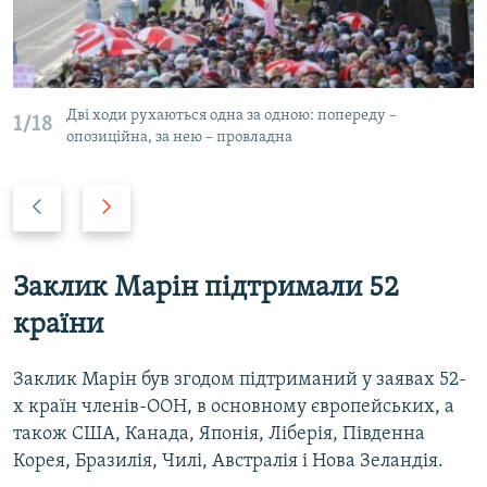
Дві ходи рухаються одна за одною: попереду –
1/18
опозиційна, за нею – провладна
Н
В
а
п
з
е
а
р
Заклик Марін підтримали 52
д
е
країни
д
Заклик Марін був згодом підтриманий у заявах 52-
х країн членів-ООН, в основному європейських, а
також США, Канада, Японія, Ліберія, Південна
Корея, Бразилія, Чилі, Австралія і Нова Зеландія.