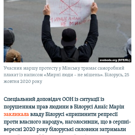
МУЛЬТИМЕДІА
ФОТО
СПЕЦПРОЄКТИ
ПОДКАСТИ
КРИМ РЕАЛІЇ
РУС
Учасник маршу протесту у Мінську тримає саморобний
УКР
плакат із написом «Мирні люди – не мішень». Білорусь, 25
жовтня 2020 року
КТАТ
Спеціальний доповідач ООН із ситуації із
ДОЛУЧАЙСЯ!
порушенням прав людини в Білорусі Анаїс Марін
закликала
владу Білорусі «припинити репресії
проти власного народу», наголосивши, що в серпні-
вересні 2020 року білоруські силовики затримали