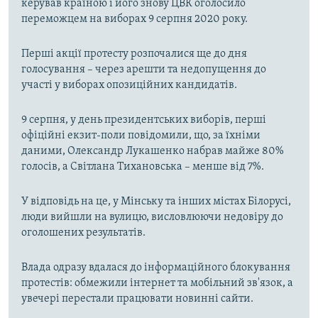
керував країною і його знову ЦВК оголосило
переможцем на виборах 9 серпня 2020 року.
Перші акції протесту розпочалися ще до дня
голосування – через арешти та недопущення до
участі у виборах опозиційних кандидатів.
9 серпня, у день президентських виборів, перші
офіційні екзит-поли повідомили, що, за їхніми
даними, Олександр Лукашенко набрав майже 80%
голосів, а Світлана Тихановська – менше від 7%.
У відповідь на це, у Мінську та інших містах Білорусі,
люди вийшли на вулицю, висловлюючи недовіру до
оголошених результатів.
Влада одразу вдалася до інформаційного блокування
протестів: обмежили інтернет та мобільний зв'язок, а
увечері перестали працювати новинні сайти.