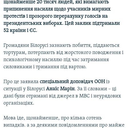
щонайменше 20 тисяч людей, які вимагають
Усі сайти RFE/RL
припинення насилля щодо учасників мирних
протестів і прозорого перерахунку голосів на
президентських виборах. Цей заклик підтримали
52 країни і ЄС.
Громадяни Білорусі зазнають побиття, піддаються
тортурам, потерпають від жорстокого поводження і
психологічному насиллю під час затримання
силовиками і тримання під вартою.
Про це заявила
спеціальний доповідач ООН
із
ситуації у Білорусі
Анаїс Марін
. За її словами – ці
дані були отримані від джерел в МВС і неурядових
організаціях.
Мова іде, щонайменше, про кілька сотень
випадків. а за деякими повідомленнями про майже