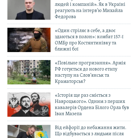
людей і компаній». Як в Україні
реагують на інтерв’ю Михайла
Федорова
«Один стріляє в себе, а двоє
здаються в полон»: комбат 157-ї
ОМБр про Костянтинівку та
ближні бої
«Повільне прогризання». Армія
РФ готується до нового етапу
наступу на Слов’янськ та
Краматорськ?
«Історія ще раз сміється з
Навроцького». Одним з перших
кавалерів Ордена Білого Орла був
Іван Мазепа
Від ейфорії до небажання жити.
Що відбувається з людьми після