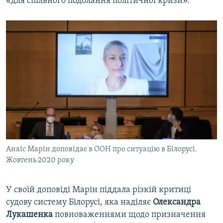
«для спільного подолання політичної кризи».
Анаїс Марін доповідає в ООН про ситуацію в Білорусі.
Жовтень 2020 року
У своїй доповіді Марін піддала різкій критиці
судову систему Білорусі, яка наділяє
Олександра
Лукашенка
повноваженнями щодо призначення