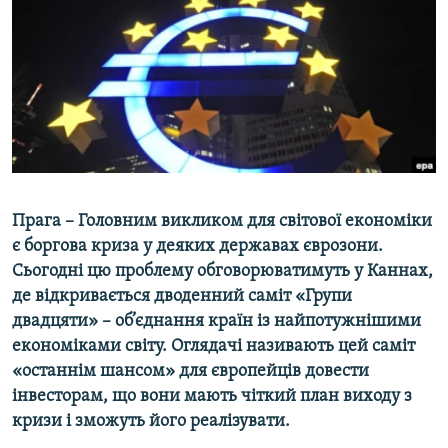
МУЛЬТИМЕДІА
ФОТО
СПЕЦПРОЄКТИ
ПОДКАСТИ
КРИМ РЕАЛІЇ
РУС
Прага – Головним викликом для світової економіки
УКР
є боргова криза у деяких державах єврозони.
Сьогодні цю проблему обговорюватимуть у Каннах,
КТАТ
де відкривається дводенний саміт «Групи
двадцяти» – об’єднання країн із найпотужнішими
ДОЛУЧАЙСЯ!
економіками світу. Оглядачі називають цей саміт
«останнім шансом» для європейців довести
інвесторам, що вони мають чіткий план виходу з
кризи і зможуть його реалізувати.