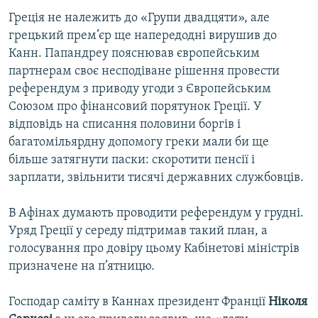
Усі сайти RFE/RL
Греція не належить до «Групи двадцяти», але
грецький прем’єр ще напередодні вирушив до
Канн. Папандреу пояснював європейським
партнерам своє несподіване рішення провести
референдум з приводу угоди з Європейським
Союзом про фінансовий порятунок Греції. У
відповідь на списання половини боргів і
багатомільярдну допомогу греки мали би ще
більше затягнути паски: скоротити пенсії і
зарплати, звільнити тисячі державних службовців.
В Афінах думають проводити референдум у грудні.
Уряд Греції у середу підтримав такий план, а
голосування про довіру цьому Кабінетові міністрів
призначене на п’ятницю.
Господар саміту в Каннах президент Франції
Ніколя