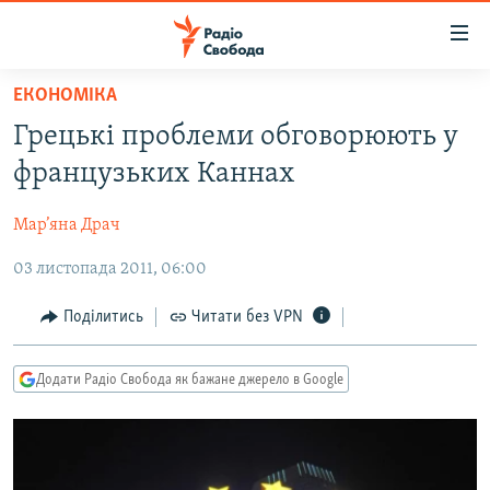
Доступність
посилання
Перейти
ЕКОНОМІКА
до
РАДІО СВОБОДА – 70 РОКІВ
Грецькі проблеми обговорюють у
основного
ВСЕ ЗА ДОБУ
матеріалу
французьких Каннах
СТАТТІ
Перейти
до
Мар’яна Драч
ВІЙНА
ПОЛІТИКА
основної
03 листопада 2011, 06:00
РОСІЙСЬКА «ФІЛЬТРАЦІЯ»
ЕКОНОМІКА
навігації
Перейти
ДОНБАС.РЕАЛІЇ
СУСПІЛЬСТВО
Поділитись
Читати без VPN
до
КРИМ.РЕАЛІЇ
КУЛЬТУРА
пошуку
Додати Радіо Свобода як бажане джерело в Google
ТИ ЯК?
СПОРТ
СХЕМИ
УКРАЇНА
КИТАЙ.ВИКЛИКИ
СВІТ