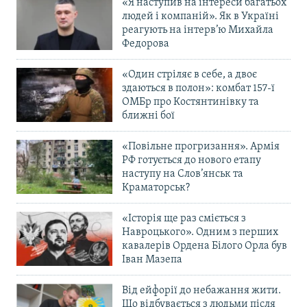
«Я наступив на інтереси багатьох
людей і компаній». Як в Україні
реагують на інтерв’ю Михайла
Федорова
«Один стріляє в себе, а двоє
здаються в полон»: комбат 157-ї
ОМБр про Костянтинівку та
ближні бої
«Повільне прогризання». Армія
РФ готується до нового етапу
наступу на Слов’янськ та
Краматорськ?
«Історія ще раз сміється з
Навроцького». Одним з перших
кавалерів Ордена Білого Орла був
Іван Мазепа
Від ейфорії до небажання жити.
Що відбувається з людьми після