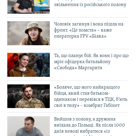
звільнення із російського полону
Чоловік загинув і вона пішла на
фронт. «Це помста» – каже
операторка FPV «Білка»
Та, що планує бій. Як воює і про що
мріє офіцерка батальйону
«Свобода» Маргарита
«Боляче, що мого найкращого
бійця, який став батьком-
одинаком і перевівся в ТЦК, б’ють
свої в тилу» – комбриг Габінет
Вийшов з полону, а дружина
виїхала до Польщі. Як після 1000
днів неволі вибратися «із