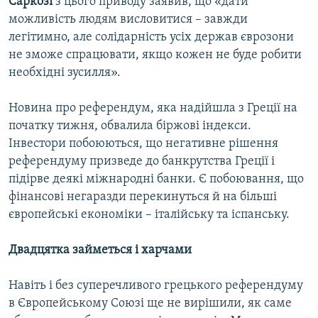
Саркозі
з цього приводу заявив, що «дати
можливість людям висловитися – завжди
легітимно, але солідарність усіх держав єврозони
не зможе спрацювати, якщо кожен не буде робити
необхідні зусилля».
Новина про референдум, яка надійшла з Греції на
початку тижня, обвалила біржові індекси.
Інвестори побоюються, що негативне рішення
референдуму призведе до банкрутства Греції і
підірве деякі міжнародні банки. Є побоювання, що
фінансові негаразди перекинуться й на більші
європейські економіки – італійську та іспанську.
Двадцятка займеться і харчами
Навіть і без суперечливого грецького референдуму
в Європейському Союзі ще не вирішили, як саме