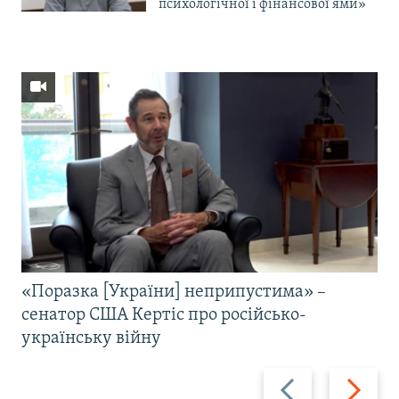
психологічної і фінансової ями»
«Поразка [України] неприпустима» –
сенатор США Кертіс про російсько-
українську війну
Назад
Вперед