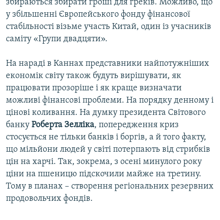
збираються збирати гроші для греків. Можливо, що
у збільшенні Європейського фонду фінансової
стабільності візьме участь Китай, один із учасників
саміту «Групи двадцяти».
На нараді в Каннах представники найпотужніших
економік світу також будуть вирішувати, як
працювати прозоріше і як краще визначати
можливі фінансові проблеми. На порядку денному і
цінові коливання. На думку президента Світового
банку
Роберта Зелліка
, попередження криз
стосується не тільки банків і боргів, а й того факту,
що мільйони людей у світі потерпають від стрибків
цін на харчі. Так, зокрема, з осені минулого року
ціни на пшеницю підскочили майже на третину.
Тому в планах – створення регіональних резервних
продовольчих фондів.