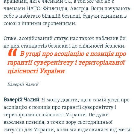
країнами, які є членами ЄС, в той же час не є
членами НАТО: Фінляндія, Австрія. Вони почувають
себе в набагато більшій безпеці, будучи єдиними в
союзі з іншими європейцями.
Отже, асоційований статус нас також наблизив би
до цих стандартів безпеки і до спільності безпеки.
В угоді про асоціацію є позиція про
гарантії суверенітету і територіальної
цілісності України
Валерій Чалий
Валерій Чалий:
Я можу додати, що в самій угоді про
асоціацію є позиція про гарантії суверенітету і
територіальної цілісності України. Це дуже
важлива позиція, з точки зору сьогоднішньої
ситуації для України, коли ми відмовилися від мети