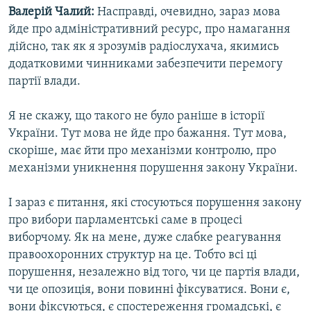
Валерій Чалий:
Насправді, очевидно, зараз мова
йде про адміністративний ресурс, про намагання
дійсно, так як я зрозумів радіослухача, якимись
додатковими чинниками забезпечити перемогу
партії влади.
Я не скажу, що такого не було раніше в історії
України. Тут мова не йде про бажання. Тут мова,
скоріше, має йти про механізми контролю, про
механізми уникнення порушення закону України.
І зараз є питання, які стосуються порушення закону
про вибори парламентські саме в процесі
виборчому. Як на мене, дуже слабке реагування
правоохоронних структур на це. Тобто всі ці
порушення, незалежно від того, чи це партія влади,
чи це опозиція, вони повинні фіксуватися. Вони є,
вони фіксуються, є спостереження громадські, є