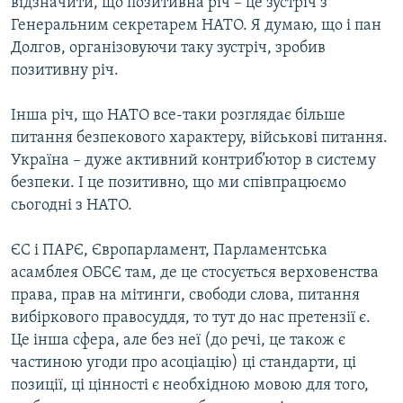
відзначити, що позитивна річ – це зустріч з
Генеральним секретарем НАТО. Я думаю, що і пан
Долгов, організовуючи таку зустріч, зробив
позитивну річ.
Інша річ, що НАТО все-таки розглядає більше
питання безпекового характеру, військові питання.
Україна – дуже активний контриб’ютор в систему
безпеки. І це позитивно, що ми співпрацюємо
сьогодні з НАТО.
ЄС і ПАРЄ, Європарламент, Парламентська
асамблея ОБСЄ там, де це стосується верховенства
права, прав на мітинги, свободи слова, питання
вибіркового правосуддя, то тут до нас претензії є.
Це інша сфера, але без неї (до речі, це також є
частиною угоди про асоціацію) ці стандарти, ці
позиції, ці цінності є необхідною мовою для того,