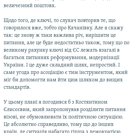
величезний поштовх.
Щодо того, де ключі, то слухач повторив те, що
говорилося вже, тобто про Качанівку. Але я скажу
так: це знову ж таки важлива річ, вирішити це
питання, але це буде недостатньо також, тому що по
великому рахунку ключі від ЄС лежать взагалі в
багатьох питаннях реформування, модернізації
України. І це дуже складний шлях, непростий. І
саме угода про асоціацію є тим інструментом, який
міг би допомогти нам йти цим шляхом до вищих
стандартів.
У цьому плані я погодився б з Костянтином
Єлисєєвим, який запропонував розділити питання
візові, не обумовлювати їх політичною ситуацією.
Це абсолютно справедливо, тому що до інших
країн, де ситуація набагато гірша з демократією,