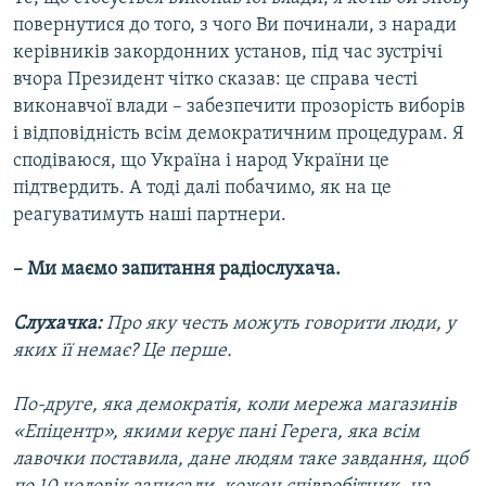
повернутися до того, з чого Ви починали, з наради
керівників закордонних установ, під час зустрічі
вчора Президент чітко сказав: це справа честі
виконавчої влади – забезпечити прозорість виборів
і відповідність всім демократичним процедурам. Я
сподіваюся, що Україна і народ України це
підтвердить. А тоді далі побачимо, як на це
реагуватимуть наші партнери.
– Ми маємо запитання радіослухача.
Слухачка:
Про яку честь можуть говорити люди, у
яких її немає? Це перше.
По-друге, яка демократія, коли мережа магазинів
«Епіцентр», якими керує пані Герега, яка всім
лавочки поставила, дане людям таке завдання, щоб