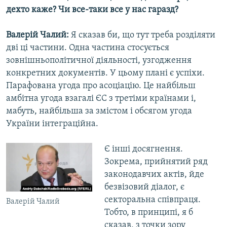
дехто каже? Чи все-таки все у нас гаразд?
Валерій Чалий:
Я сказав би, що тут треба розділяти
дві ці частини. Одна частина стосується
зовнішньополітичної діяльності, узгодження
конкретних документів. У цьому плані є успіхи.
Парафована угода про асоціацію. Це найбільш
амбітна угода взагалі ЄС з третіми країнами і,
мабуть, найбільша за змістом і обсягом угода
України інтеграційна.
Є інші досягнення.
Зокрема, прийнятий ряд
законодавчих актів, йде
безвізовий діалог, є
секторальна співпраця.
Валерій Чалий
Тобто, в принципі, я б
сказав, з точки зору