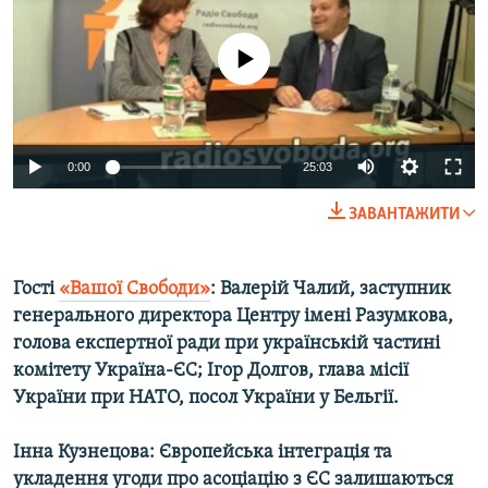
МУЛЬТИМЕДІА
ФОТО
No media source currently available
СПЕЦПРОЄКТИ
ПОДКАСТИ
0:00
25:03
КРИМ РЕАЛІЇ
ЗАВАНТАЖИТИ
РУС
УКР
Гості
«Вашої Свободи»
: Валерій Чалий, заступник
КТАТ
генерального директора Центру імені Разумкова,
голова експертної ради при українській частині
ДОЛУЧАЙСЯ!
комітету Україна-ЄС; Ігор Долгов, глава місії
України при НАТО, посол України у Бельгії.
Інна Кузнецова: Європейська інтеграція та
укладення угоди про асоціацію з ЄС залишаються