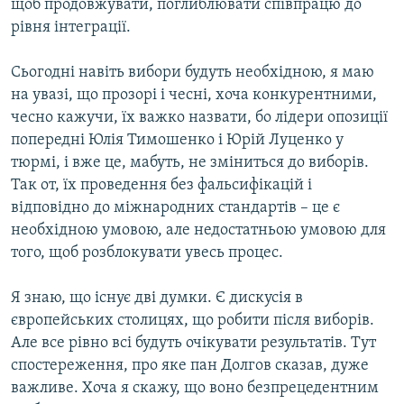
щоб продовжувати, поглиблювати співпрацю до
рівня інтеграції.
Сьогодні навіть вибори будуть необхідною, я маю
на увазі, що прозорі і чесні, хоча конкурентними,
чесно кажучи, їх важко назвати, бо лідери опозиції
попередні Юлія Тимошенко і Юрій Луценко у
тюрмі, і вже це, мабуть, не зміниться до виборів.
Так от, їх проведення без фальсифікацій і
відповідно до міжнародних стандартів – це є
необхідною умовою, але недостатньою умовою для
того, щоб розблокувати увесь процес.
Я знаю, що існує дві думки. Є дискусія в
європейських столицях, що робити після виборів.
Але все рівно всі будуть очікувати результатів. Тут
спостереження, про яке пан Долгов сказав, дуже
важливе. Хоча я скажу, що воно безпрецедентним