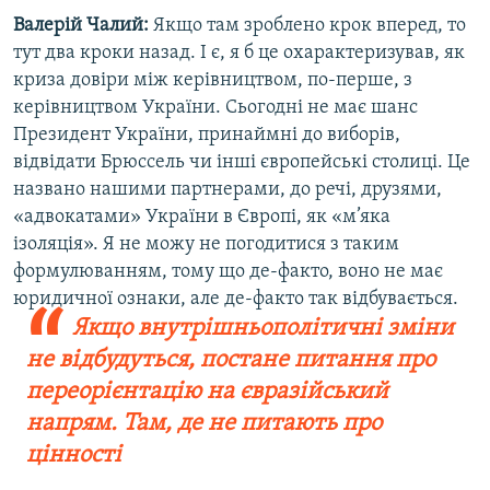
Валерій Чалий:
Якщо там зроблено крок вперед, то
тут два кроки назад. І є, я б це охарактеризував, як
криза довіри між керівництвом, по-перше, з
керівництвом України. Сьогодні не має шанс
Президент України, принаймні до виборів,
відвідати Брюссель чи інші європейські столиці. Це
названо нашими партнерами, до речі, друзями,
«адвокатами» України в Європі, як «м’яка
ізоляція». Я не можу не погодитися з таким
формулюванням, тому що де-факто, воно не має
юридичної ознаки, але де-факто так відбувається.
Якщо внутрішньополітичні зміни
не відбудуться, постане питання про
переорієнтацію на євразійський
напрям. Там, де не питають про
цінності