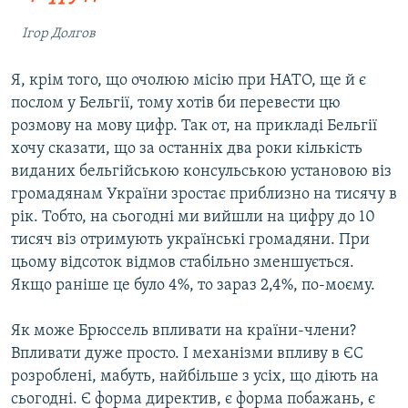
Ігор Долгов
Я, крім того, що очолюю місію при НАТО, ще й є
послом у Бельгії, тому хотів би перевести цю
розмову на мову цифр. Так от, на прикладі Бельгії
хочу сказати, що за останніх два роки кількість
виданих бельгійською консульською установою віз
громадянам України зростає приблизно на тисячу в
рік. Тобто, на сьогодні ми вийшли на цифру до 10
тисяч віз отримують українські громадяни. При
цьому відсоток відмов стабільно зменшується.
Якщо раніше це було 4%, то зараз 2,4%, по-моєму.
Як може Брюссель впливати на країни-члени?
Впливати дуже просто. І механізми впливу в ЄС
розроблені, мабуть, найбільше з усіх, що діють на
сьогодні. Є форма директив, є форма побажань, є