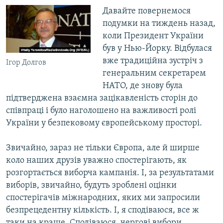
Давайте повернемося
подумки на тиждень назад,
коли Президент України
був у Нью-Йорку. Відбулася
вже традиційна зустріч з
Ігор Долгов
генеральним секретарем
НАТО, де знову була
підтверджена взаємна зацікавленість сторін до
співпраці і було наголошено на важливості ролі
України у безпековому європейському просторі.
Звичайно, зараз не тільки Європа, але й ширше
коло наших друзів уважно спостерігають, як
розгортається виборча кампанія. І, за результатами
виборів, звичайно, будуть зроблені оцінки
спостерігачів міжнародних, яких ми запросили
безпрецедентну кількість. І, я сподіваюся, все ж
таки на краще. Сподіваюся, чергові вибори