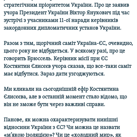
стратегічним пріоритетом України. Про це заявив
Усі сайти RFE/RL
учора Президент України Віктор Янукович під час
зустрічі з учасниками 11-ої наради керівників
закордонних дипломатичних установ України.
Разом з тим, щорічний саміт Україна-ЄС, очевидно,
цього року не відбудеться. У всякому разі, про це
говорить Брюссель. Керівник місії при ЄС
Костянтин Єлисєєв учора сказав, що все-таки саміт
має відбутися. Зараз дати узгоджуються.
Ми кликали на сьогоднішній ефір Костянтина
Єлисєєва, але в останній момент стало відомо, що
він не зможе бути через важливі справи.
Панове, як можна охарактеризувати нинішні
відносини України з ЄС? Чи можна це назвати
«м’якою ізоляцією»? Чи це «холодний мир», як