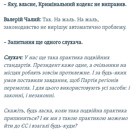
– Яку, власне, Кримінальний кодекс не виправив.
Валерій Чалий:
Так. На жаль. На жаль,
законодавство не вирішує автоматично проблему.
– Запитання ще одного слухача.
Слухач:
У нас ще така практика подвійних
стандартів. Президент каже одне, а очільники на
місцях роблять зовсім протилежне. І за будь-яких
умов поставили завдання, щоб Партія регіонів
перемогла. І для цього використовують усі засоби: і
законні, і незаконні.
Скажіть, будь ласка, коли така подвійна практика
припиниться? І як ми з такою практикою можемо
йти до ЄС і взагалі будь-куди?