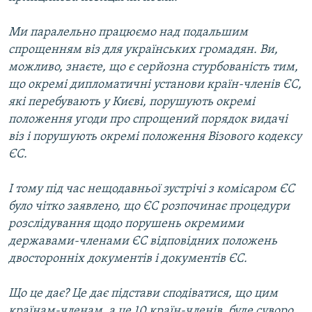
Ми паралельно працюємо над подальшим
спрощенням віз для українських громадян. Ви,
можливо, знаєте, що є серйозна стурбованість тим,
що окремі дипломатичні установи країн-членів ЄС,
які перебувають у Києві, порушують окремі
положення угоди про спрощений порядок видачі
віз і порушують окремі положення Візового кодексу
ЄС.
І тому під час нещодавньої зустрічі з комісаром ЄС
було чітко заявлено, що ЄС розпочинає процедури
розслідування щодо порушень окремими
державами-членами ЄС відповідних положень
двосторонніх документів і документів ЄС.
Що це дає? Це дає підстави сподіватися, що цим
країнам-членам, а це 10 країн-членів, буде суворо