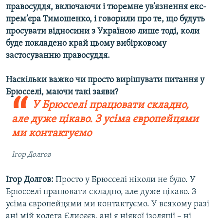
правосуддя, включаючи і тюремне ув’язнення екс-
прем’єра Тимошенко, і говорили про те, що будуть
просувати відносини з Україною лише тоді, коли
буде покладено край цьому вибірковому
застосуванню правосуддя.
Наскільки важко чи просто вирішувати питання у
Брюсселі, маючи такі заяви?
У Брюсселі працювати складно,
але дуже цікаво. З усіма європейцями
ми контактуємо
Ігор Долгов
Ігор Долгов:
Просто у Брюсселі ніколи не було. У
Брюсселі працювати складно, але дуже цікаво. З
усіма європейцями ми контактуємо. У всякому разі
ані мій колега Єлисєєв, ані я ніякої ізоляції – ні