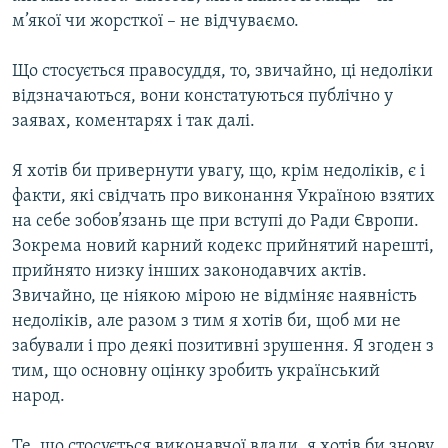
м’якої чи жорсткої – не відчуваємо.
Що стосується правосуддя, то, звичайно, ці недоліки
відзначаються, вони констатуються публічно у
заявах, коментарях і так далі.
Я хотів би привернути увагу, що, крім недоліків, є і
факти, які свідчать про виконання Україною взятих
на себе зобов’язань ще при вступі до Ради Європи.
Зокрема новий карний кодекс прийнятий нарешті,
прийнято низку інших законодавчих актів.
Звичайно, це ніякою мірою не відміняє наявність
недоліків, але разом з тим я хотів би, щоб ми не
забували і про деякі позитивні зрушення. Я згоден з
тим, що основну оцінку зробить український
народ.
Те, що стосується виконавчої влади, я хотів би знову