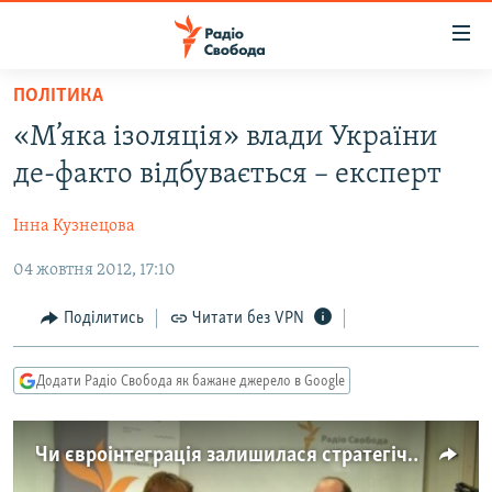
Доступність
посилання
Перейти
ПОЛІТИКА
до
РАДІО СВОБОДА – 70 РОКІВ
«М’яка ізоляція» влади України
основного
ВСЕ ЗА ДОБУ
матеріалу
де-факто відбувається – експерт
СТАТТІ
Перейти
до
Інна Кузнецова
ВІЙНА
ПОЛІТИКА
основної
04 жовтня 2012, 17:10
РОСІЙСЬКА «ФІЛЬТРАЦІЯ»
ЕКОНОМІКА
навігації
Перейти
ДОНБАС.РЕАЛІЇ
СУСПІЛЬСТВО
Поділитись
Читати без VPN
до
КРИМ.РЕАЛІЇ
КУЛЬТУРА
пошуку
Додати Радіо Свобода як бажане джерело в Google
ТИ ЯК?
СПОРТ
СХЕМИ
УКРАЇНА
Чи євроінтеграція залишилася стратегічним пріоритетом України?
КИТАЙ.ВИКЛИКИ
СВІТ