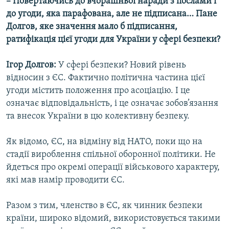
– Повертаючись до вчорашньої наради з послами і
до угоди, яка парафована, але не підписана… Пане
Долгов, яке значення мало б підписання,
ратифікація цієї угоди для України у сфері безпеки?
Ігор Долгов:
У сфері безпеки? Новий рівень
відносин з ЄС. Фактично політична частина цієї
угоди містить положення про асоціацію. І це
означає відповідальність, і це означає зобов’язання
та внесок України в цю колективну безпеку.
Як відомо, ЄС, на відміну від НАТО, поки що на
стадії вироблення спільної оборонної політики. Не
йдеться про окремі операції військового характеру,
які мав намір проводити ЄС.
Разом з тим, членство в ЄС, як чинник безпеки
країни, широко відомий, використовується такими