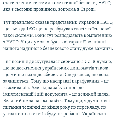
стати членом системи колективної безпеки, НАТО,
яка є сьогодні провідною, зокрема в Європі.
Тут правильно сказав представник України в НАТО,
що сьогодні ЄС ще не розбудував своєї якоїсь нової
такої системи. Вони тут розподіляють компетенцію
з НАТО. У цих умовах будь-які гарантії зовнішні
нашого надійного безпекового стану дуже важливі.
І ця позиція дискутувалася серйозно з ЄС. Я думаю,
що це досягнення українських дипломатів також,
що ми цю позицію зберегли. Сподіваюся, що вона
залишиться. Тому що насправді парафування – це
важлива річ. Але від парафування і до
імплементації і дій документа – це великий шлях.
Великий не за часом навіть. Тому що, я думаю, всі
питання технічні до кінця року по перекладу, по
узгодженню текстів будуть зроблені. Українська