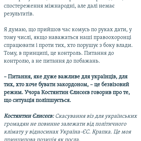
спостереження міжнародні, але далі немає
результатів.
Я думаю, що прийшов час комусь по руках дати, у
тому числі, якщо наважаться наші правоохоронці
спрацювати і проти тих, хто порушує з боку влади.
Тому, в принципі, це контроль. Питання до
контролю, а не питання до побажань.
– Питання, яке дуже важливе для українців, для
тих, хто хоче бувати закордоном, – це безвізовий
режим. Учора Костянтин Єлисєєв говорив про те,
що ситуація поліпшується.
Костянтин Єлисєєв:
Скасування віз для українських
громадян не повинне залежати від політичного
клімату у відносинах Україна-ЄС. Крапка. Це моя
принципова позиція як посла.