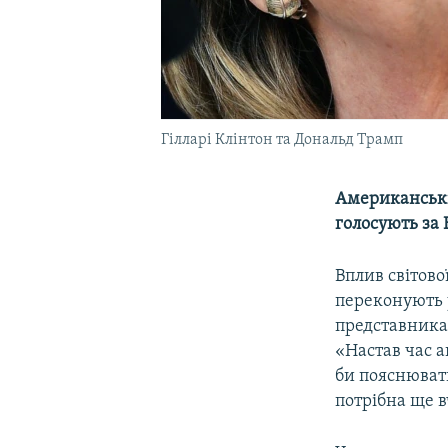
Гілларі Клінтон та Дональд Трамп
Американські
голосують за 
Вплив світової
переконують 
представникам
«Настав час а
би пояснюват
потрібна ще в