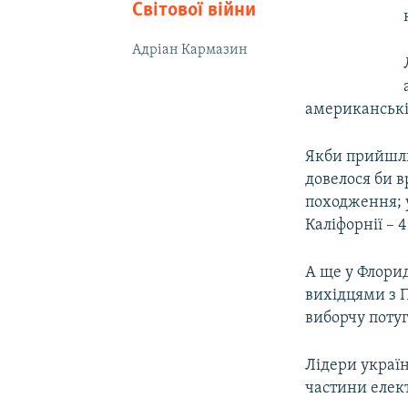
Світової війни
Адріан Кармазин
американські 
Якби прийшли
довелося би в
походження; у
Каліфорнії – 4
А ще у Флорид
вихідцями з П
виборчу потуг
Лідери україн
частини елект