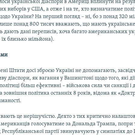
оси української діаспори в Америці вплинути на резу
х виборів у США, а отже і на те, хто визначатиме пол
до України? На перший погляд – ні, бо з понад 320 м
лише понад 800 тисяч вважають, що мають українське
ть дають дані переписів, хоча багато американських ук
їх близько мільйона).
ами
ені Штати досі зброєю Україні не допомагають, засвідч
иву діаспори, як вагання у Вашингтоні щодо того, які дії
олітиці більш ефективні – військова сила чи санкції і 
 зовнішня політика останніх 8 років, відома як «Докт
иманості.
вають це нерішучістю. Дехто з тих критично налашто
американців голосуватиме за Дональда Трампа, попри 
 Республіканської партії звинувачують у симпатіях до 