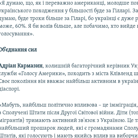
«Я думаю, що, як і переважно американці, молодше по
українського походження у більшості буде за Гілларі. За
думаю, буде трохи більше за Гіларі, бо українці є дуже 
може, 60%. Я би волів більше, але побачимо, хто вийде 
голосування»
.
Об’єднання сил
Адріан Кармазин
, колишній багаторічний керівник Ук
служби «Голосу Америки», походить з міста Клівленд ш
Своє покоління він вважає найбільш активним в украї
діаспорі.
«Мабуть, найбільш політично впливова – це імміграція,
в Сполучені Штати після Другої Світової війни. Діти (то
мігрантів) тримають активний зв'язок з Україною. Це 
найбільший прошарок людей, які є громадянами Спол
Штатів, які голосують і мають якийсь вплив на виборчи