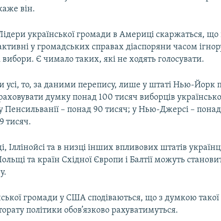
каже він.
Лідери української громади в Америці скаржаться, що 
активні у громадських справах діаспоряни часом ігно
вибори. Є чимало таких, які не ходять голосувати.
 усі, то, за даними перепису, лише у штаті Нью-Йорк 
раховувати думку понад 100 тисяч виборців українськ
 Пенсильванії – понад 90 тисяч; у Нью-Джерсі – понад 
9 тисяч.
і, Іллінойсі та в низці інших впливових штатів українц
ольщі та країн Східної Європи і Балтії можуть станов
у.
ської громади у США сподіваються, що з думкою такої 
орату політики обов’язково рахуватимуться.