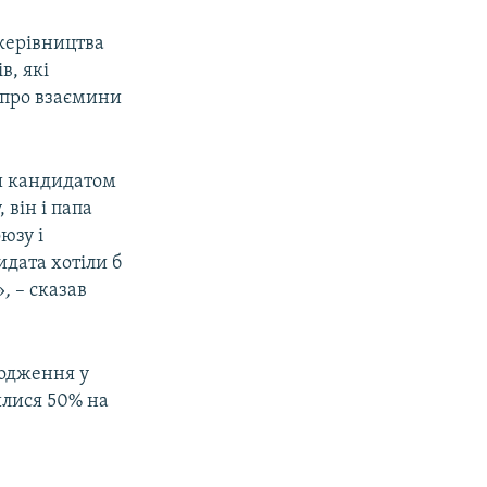
 керівництва
в, які
 про взаємини
би кандидатом
 він і папа
юзу і
дата хотіли б
»
,
– сказав
ходження у
илися 50% на