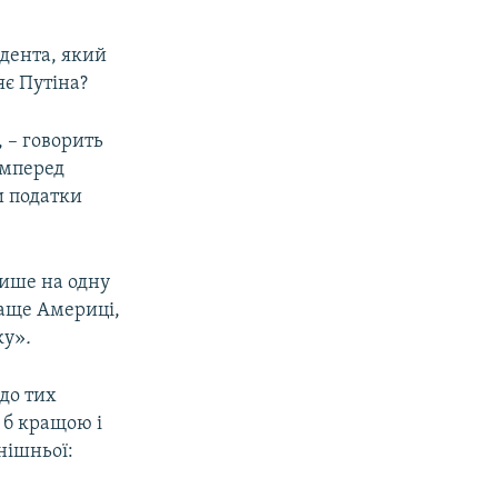
идента, який
є Путіна?
 – говорить
амперед
и податки
лише на одну
раще Америці,
ку»
.
до тих
 б кращою і
нішньої: