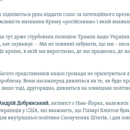
х підніметься рука віддати голос за потенційного през
жливість визнання Криму «російським» і який вихваля
а тут дуже стурбована позицією Трампа щодо України,
 але зауважує. – Ми не повинні забувати, що ми – нас
е країна, в якій ми виростаємо, де ми працюємо, де м
Багато представників нашої громади не орієнтуються 
проблему. Вони насамперед дивляться на те, як буде к
і лише тоді, другорядно, дивляться на зовнішню політи
Андрій Добрянський
, активіст з Нью-Йорка, належить 
українців у США, які вважають, що Гілларі Клінтон була
для внутрішньої політики Сполучених Штатів, і для зов