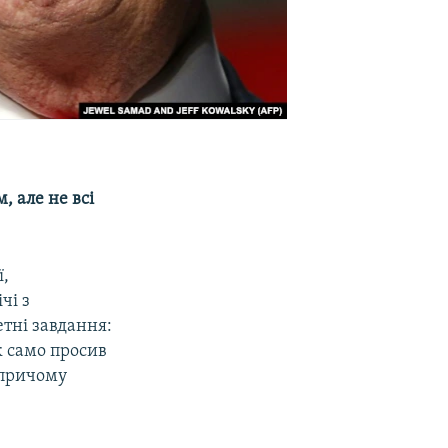
 але не всі
ї,
чі з
етні завдання:
к само просив
 причому