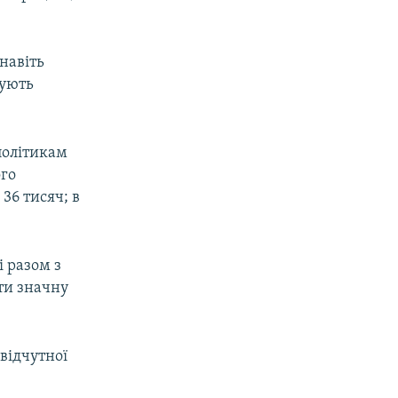
навіть
рують
політикам
ого
36 тисяч; в
і разом з
ити значну
відчутної