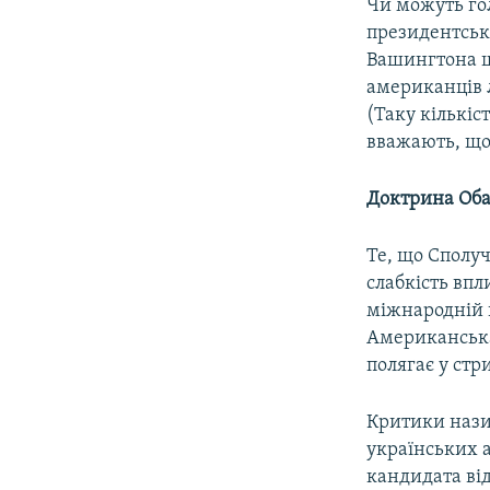
Чи можуть гол
президентськи
Вашингтона що
американців 
(Таку кількіс
вважають, що 
Доктрина Об
Те, що Сполуч
слабкість впл
міжнародній п
Американська
полягає у стр
Критики нази
українських 
кандидата від