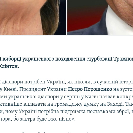
 виборці українського походження стурбовані Трампом,
Клінтон.
 діаспори потрібен Україні, як ніколи, в сучасній історі
у Києві. Президент України
Петро Порошенко
на зустрі
и української діаспори у серпні у Києві назвав конкр
ктивніше впливати на громадську думку на Заході. Та
и, чому Україні потрібна підтримка поставками зброї,
чора, бо завтра буде вже пізно».