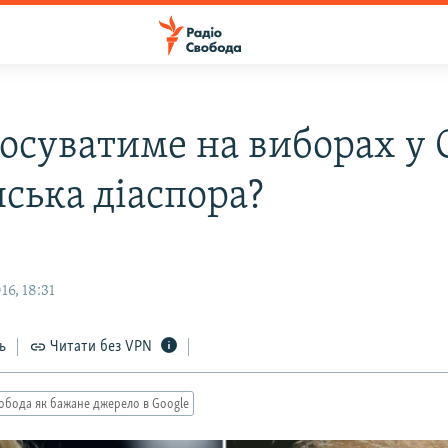
лосуватиме на виборах у
нська діаспора?
6, 18:31
ь
Читати без VPN
обода як бажане джерело в Google