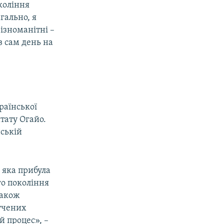
коління
гально, я
різноманітні –
в сам день на
раїнської
тату Огайо.
нській
 яка прибула
го покоління
також
учених
й процес», –