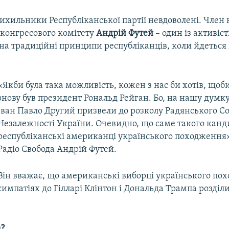
ихильники Республіканської партії невдоволені. Член
 конгресового комітету
Андрій Футей
– один із активісті
 на традиційні принципи республіканців, коли йдеться
«Якби була така можливість, кожен з нас би хотів, що
знову був президент Рональд Рейган. Бо, на нашу думку,
Іван Павло Другий призвели до розколу Радянського Со
Незалежності України. Очевидно, що саме такого канди
республіканські американці українського походження
Радіо Свобода Андрій Футей.
Він вважає, що американські виборці українського по
симпатіях до Гілларі Клінтон і Дональда Трампа розділ
а?