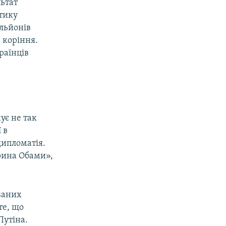
льтат
ітику
ільйонів
 коріння.
раїнців
ує не так
 в
дипломатія.
рина Обами»,
ваних
те, що
Путіна.