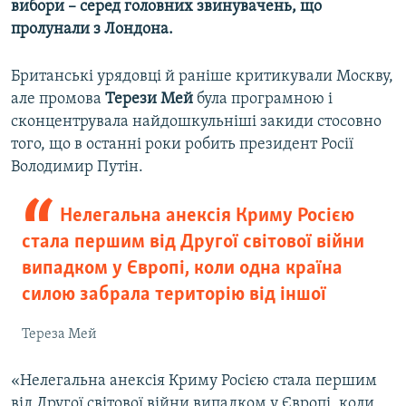
вибори – серед головних звинувачень, що
пролунали з Лондона.
Усі сайти RFE/RL
Британські урядовці й раніше критикували Москву,
але промова
Терези Мей
була програмною і
сконцентрувала найдошкульніші закиди стосовно
того, що в останні роки робить президент Росії
Володимир Путін.
Нелегальна анексія Криму Росією
стала першим від Другої світової війни
випадком у Європі, коли одна країна
силою забрала територію від іншої
Тереза Мей
«Нелегальна анексія Криму Росією стала першим
від Другої світової війни випадком у Європі, коли