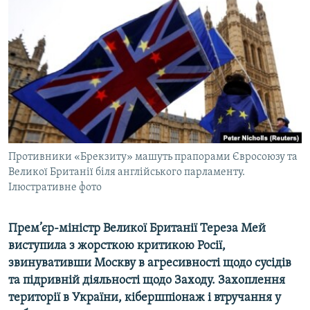
КИТАЙ.ВИКЛИКИ
МУЛЬТИМЕДІА
ФОТО
СПЕЦПРОЄКТИ
ПОДКАСТИ
КРИМ РЕАЛІЇ
Противники «Брекзиту» машуть прапорами Євросоюзу та
РУС
Великої Британії біля англійського парламенту.
Ілюстративне фото
УКР
КТАТ
Прем’єр-міністр Великої Британії Тереза Мей
виступила з жорсткою критикою Росії,
ДОЛУЧАЙСЯ!
звинувативши Москву в агресивності щодо сусідів
та підривній діяльності щодо Заходу. Захоплення
території в України, кібершпіонаж і втручання у