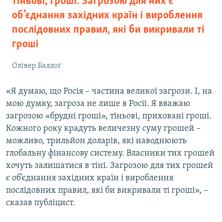
тіньові, гроші. Загрозою для них є
об’єднання західних країн і вироблення
послідовних правил, які би викривали ті
гроші
Олівер Баллоґ
«Я думаю, що Росія – частина великої загрози. І, на
мою думку, загроза не лише в Росії. Я вважаю
загрозою «брудні гроші», тіньові, приховані гроші.
Кожного року крадуть величезну суму грошей –
можливо, трильйон доларів, які наводнюють
глобальну фінансову систему. Власники тих грошей
хочуть залишатися в тіні. Загрозою для тих грошей
є об’єднання західних країн і вироблення
послідовних правил, які би викривали ті гроші», –
сказав публіцист.