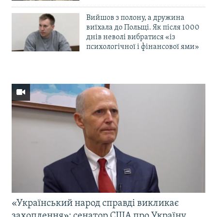
Вийшов з полону, а дружина
виїхала до Польщі. Як після 1000
днів неволі вибратися «із
психологічної і фінансової ями»
«Український народ справді викликає
захоплення»: сенатор США про Україну,