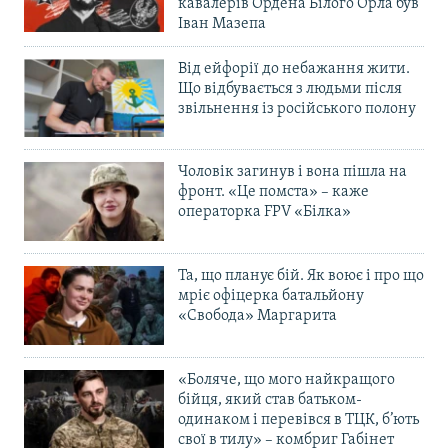
кавалерів Ордена Білого Орла був
Іван Мазепа
Від ейфорії до небажання жити.
Що відбувається з людьми після
звільнення із російського полону
Чоловік загинув і вона пішла на
фронт. «Це помста» – каже
операторка FPV «Білка»
Та, що планує бій. Як воює і про що
мріє офіцерка батальйону
«Свобода» Маргарита
«Боляче, що мого найкращого
бійця, який став батьком-
одинаком і перевівся в ТЦК, б’ють
свої в тилу» – комбриг Габінет