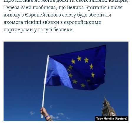
Щоб Москва не могла досягти своїх злісних намірів,
Тереза Мей пообіцяла, що Велика Британія і після
виходу з Європейського союзу буде зберігати
якомога тісніші зв’язки з європейськими
партнерами у галузі безпеки.