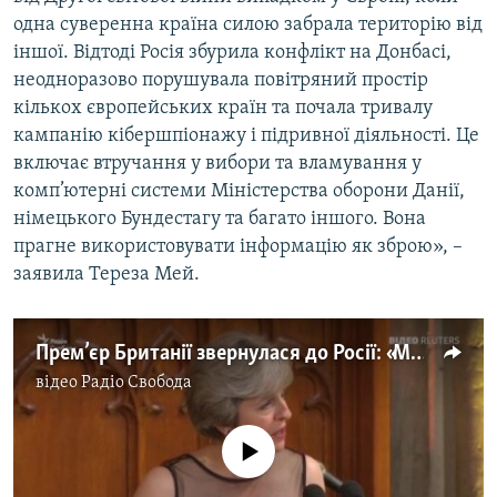
одна суверенна країна силою забрала територію від
іншої. Відтоді Росія збурила конфлікт на Донбасі,
неодноразово порушувала повітряний простір
кількох європейських країн та почала тривалу
кампанію кібершпіонажу і підривної діяльності. Це
включає втручання у вибори та вламування у
комп’ютерні системи Міністерства оборони Данії,
німецького Бундестагу та багато іншого. Вона
прагне використовувати інформацію як зброю», –
заявила Тереза Мей.
Прем’єр Британії звернулася до Росії: «Ми знаємо, що ви робите, і вам це не вдасться» (відео)
відео
Радіо Свобода
No media source currently available