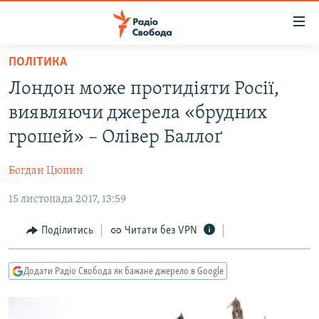
Доступність
посилання
Перейти
ПОЛІТИКА
до
РАДІО СВОБОДА – 70 РОКІВ
Лондон може протидіяти Росії,
основного
ВСЕ ЗА ДОБУ
матеріалу
виявляючи джерела «брудних
СТАТТІ
Перейти
грошей» – Олівер Баллоґ
до
ВІЙНА
ПОЛІТИКА
основної
Богдан Цюпин
РОСІЙСЬКА «ФІЛЬТРАЦІЯ»
ЕКОНОМІКА
навігації
Перейти
15 листопада 2017, 13:59
ДОНБАС.РЕАЛІЇ
СУСПІЛЬСТВО
до
КРИМ.РЕАЛІЇ
КУЛЬТУРА
Поділитись
Читати без VPN
пошуку
ТИ ЯК?
СПОРТ
Додати Радіо Свобода як бажане джерело в Google
СХЕМИ
УКРАЇНА
ПРИАЗОВ’Я
СВІТ