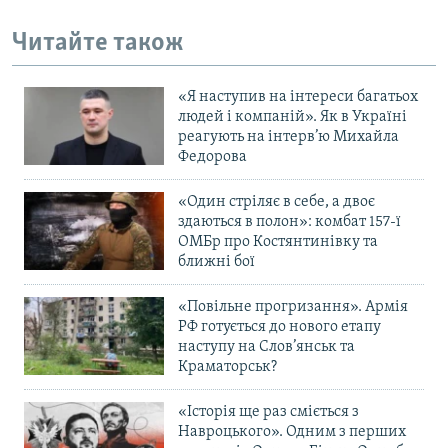
Читайте також
«Я наступив на інтереси багатьох
людей і компаній». Як в Україні
реагують на інтерв’ю Михайла
Федорова
«Один стріляє в себе, а двоє
здаються в полон»: комбат 157-ї
ОМБр про Костянтинівку та
ближні бої
«Повільне прогризання». Армія
РФ готується до нового етапу
наступу на Слов’янськ та
Краматорськ?
«Історія ще раз сміється з
Навроцького». Одним з перших