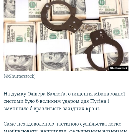
(©Shutterstock)
На думку Олівера Баллоґа, очищення міжнародної
системи було б великим ударом для Путіна і
зменшило б вразливість західних країн.
Саме незадоволеною частиною суспільства легко
маніпулювати, наприклад, фальшивими новинами,