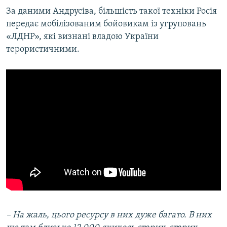
За даними Андрусіва, більшість такої техніки Росія
передає мобілізованим бойовикам із угруповань
«ЛДНР», які визнані владою України
терористичними.
– На жаль, цього ресурсу в них дуже багато. В них