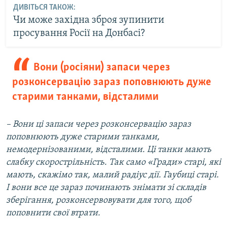
ДИВІТЬСЯ ТАКОЖ:
Чи може західна зброя зупинити
просування Росії на Донбасі?
Вони (росіяни) запаси через
розконсервацію зараз поповнюють дуже
старими танками, відсталими
– Вони ці запаси через розконсервацію зараз
поповнюють дуже старими танками,
немодернізованими, відсталими. Ці танки мають
слабку скорострільність. Так само «Гради» старі, які
мають, скажімо так, малий радіус дії. Гаубиці старі.
І вони все це зараз починають знімати зі складів
зберігання, розконсервовувати для того, щоб
поповнити свої втрати.