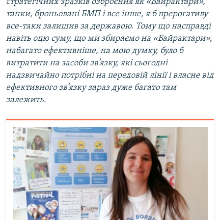
стратегічних зразків озброєння як «Байрактари»,
танки, броньовані БМП і все інше, я б прерогативу
все-таки залишив за державою. Тому що насправді
навіть оцю суму, що ми збираємо на «Байрактари»,
набагато ефективніше, на мою думку, було б
витратити на засоби зв’язку, які сьогодні
надзвичайно потрібні на передовій лінії і власне від
ефективного зв’язку зараз дуже багато там
залежить.