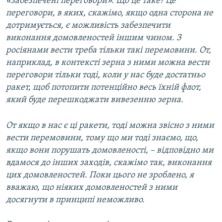
«забезпечені переговори». Що це таке? Це
переговори, в яких, скажімо, якщо одна сторона не
дотримується, є можливість забезпечити
виконання домовленостей іншим чином. З
росіянами вести треба тільки такі перемовини. От,
наприклад, в контексті зерна з ними можна вести
переговори тільки тоді, коли у нас буде достатньо
ракет, щоб потопити потенційно весь їхній флот,
який буде перешкоджати вивезенню зерна.
От якщо в нас є ці ракети, тоді можна звісно з ними
вести перемовини, тому що ми тоді знаємо, що,
якщо вони порушать домовленості, – відповідно ми
вдамося до інших заходів, скажімо так, виконання
цих домовленостей. Поки цього не зроблено, я
вважаю, що ніяких домовленостей з ними
досягнути в принципі неможливо.