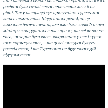
інші настільки сильні регіональні країни, з якими б
росіяни були готові вести переговори хоча б на
рівні. Тому насправді тут присутність Туреччини –
вона є неминучою. Щодо інших речей, то це
викликає багато питань, але вже була заява їхнього
міністра закордонних справ про те, що всі випадки
того, чи зерно було якесь «вкрадене» у нас і турки
ним користувались, – що ці всі випадки будуть
розслідувати, і що Туреччина не буде таких дій
підтримувати.