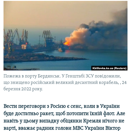
МУЛЬТИМЕДІА
ФОТО
СПЕЦПРОЄКТИ
ПОДКАСТИ
КРИМ РЕАЛІЇ
РУС
УКР
Пожежа в порту Бердянськ. У Генштабі ЗСУ повідомили,
КТАТ
що знищено російський великий десантний корабель, , 24
березня 2022 року.
ДОЛУЧАЙСЯ!
Вести переговори з Росією є сенс, коли в України
буде достатньо ракет, щоб потопити їхній флот. Але
навіть у цьому випадку обіцянки Кремля нічого не
варті, вважає радник голови МВС України Віктор