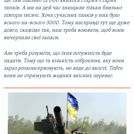
ще там близько 12 000 якихось старих-старих
танків. А ми на цей час знищили тільки близько
півтори тисячі. Хоча сучасних танків у них було
всього-на-всього 3000. Тому насправді тут ще дуже
довго, скажімо так, нам треба воювати, щоб вони
вичерпали свої запаси.
Але треба розуміти, що їхня потужність буде
падати. Тому що та кількість озброєння, яку вони
зараз розконсервовують, не веде до якості. Тобто
вони не отримують жодних якісних переваг.