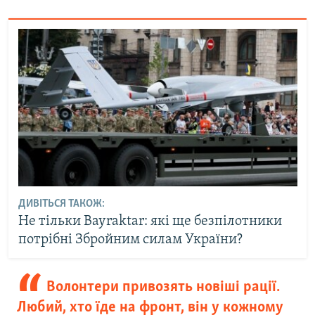
ДИВІТЬСЯ ТАКОЖ:
Не тільки Bayraktar: які ще безпілотники
потрібні Збройним силам України?
Волонтери привозять новіші рації.
Любий, хто їде на фронт, він у кожному