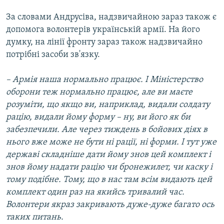
За словами Андрусіва, надзвичайною зараз також є
допомога волонтерів українській армії. На його
думку, на лінії фронту зараз також надзвичайно
потрібні засоби зв'язку.
– Армія наша нормально працює. І Міністерство
оборони теж нормально працює, але ви маєте
розуміти, що якщо ви, наприклад, видали солдату
рацію, видали йому форму – ну, ви його як би
забезпечили. Але через тиждень в бойових діях в
нього вже може не бути ні рації, ні форми. І тут уже
державі складніше дати йому знов цей комплект і
знов йому надати рацію чи бронежилет, чи каску і
тому подібне. Тому, що в нас там всім видають цей
комплект один раз на якийсь тривалий час.
Волонтери якраз закривають дуже-дуже багато ось
таких питань.