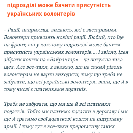
підрозділі може бачити присутність
українських волонтерів
– Рації, наприклад, видають, які є застарілими.
Волонтери привозять новіші рації. Любий, хто їде
на фронт, він у кожному підрозділі може бачити
присутність українських волонтерів.… І звісно, ідея
зібрати кошти на «Байрактар» – це потужна така
ідея. Але все-таки, я вважаю, що на такий рівень
волонтерам не варто виходити, тому що треба не
забувати, що всі українські волонтери, вони, ще й в
тому числі є платниками податків.
Треба не забувати, що ми ще й всі платники
податків. Тобто ми платимо податки в державу і ми
ще й тратимо свої додаткові кошти на підтримку
армії. І тому тут я все-таки прерогативу таких