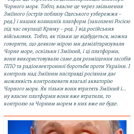
Чорного моря. Тобто, власне це через звільнення
Зміїного (острів поблизу Одеського узбережжя –
ред.) і наших колишніх платформ (захоплені Росією
під час окупації Криму – ред. ) від російських
військових. Тобто, як тільки це відбудеться, можна
говорити, що деякою мірою ми демілітаризували
Чорне море, оскільки і Зміїний, і ці платформи,
вони використовували саме для розміщення засобів
ППО та радіоелектронної боротьби проти України. І
контроль над Зміїним насправді росіянам дає
можливість контролювати взагалі акваторію
Чорного моря. Як тільки вони втратять Зміїний і…
ну власне платформи вони вже втратили, то
контролю за Чорним морем в них вже не буде.