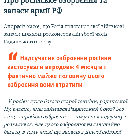
Про російське озброєння та
запаси армії РФ
Андрусів каже, що Росія поповнює свої військові
запаси шляхом розконсервації зброї часів
Радянського Союзу.
Надсучасне озброєння росіяни
застосували впродовж 4 місяців і
фактично майже половину цього
озброєння вони втратили
– У росіян дуже багато старої техніки, радянської.
Ну, власне, чим займався Радянський Союз? Без
кінця виробляв озброєння – чому він в підсумку і
розвалився. Але цього озброєння надзвичайно
багато, в тому числі ще запасів з Другої світової