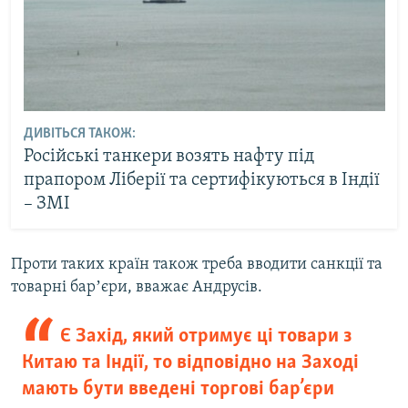
ДИВІТЬСЯ ТАКОЖ:
Російські танкери возять нафту під
прапором Ліберії та сертифікуються в Індії
– ЗМІ
Проти таких країн також треба вводити санкції та
товарні барʼєри, вважає Андрусів.
Є Захід, який отримує ці товари з
Китаю та Індії, то відповідно на Заході
мають бути введені торгові бар’єри