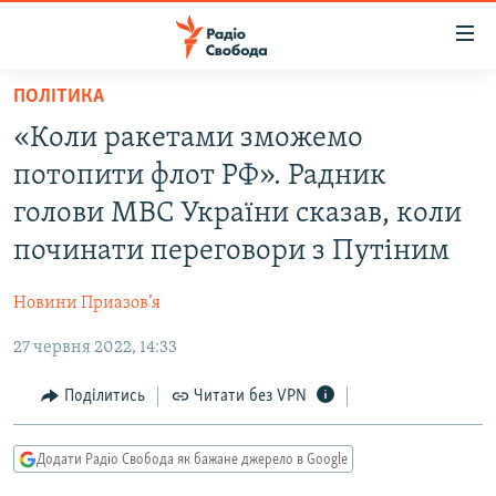
Доступність
посилання
Перейти
ПОЛІТИКА
до
РАДІО СВОБОДА – 70 РОКІВ
«Коли ракетами зможемо
основного
ВСЕ ЗА ДОБУ
матеріалу
потопити флот РФ». Радник
СТАТТІ
Перейти
голови МВС України сказав, коли
до
ВІЙНА
ПОЛІТИКА
починати переговори з Путіним
основної
РОСІЙСЬКА «ФІЛЬТРАЦІЯ»
ЕКОНОМІКА
навігації
Новини Приазов’я
Перейти
ДОНБАС.РЕАЛІЇ
СУСПІЛЬСТВО
до
27 червня 2022, 14:33
КРИМ.РЕАЛІЇ
КУЛЬТУРА
пошуку
ТИ ЯК?
Поділитись
Читати без VPN
СПОРТ
СХЕМИ
УКРАЇНА
Додати Радіо Свобода як бажане джерело в Google
КИТАЙ.ВИКЛИКИ
СВІТ