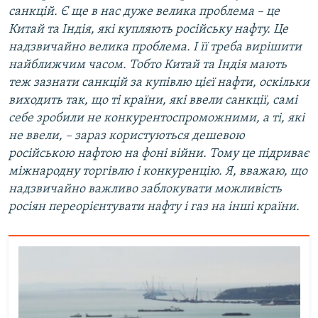
санкцій. Є ще в нас дуже велика проблема – це
Китай та Індія, які купляють російську нафту. Це
надзвичайно велика проблема. І її треба вирішити
найближчим часом. Тобто Китай та Індія мають
теж зазнати санкцій за купівлю цієї нафти, оскільки
виходить так, що ті країни, які ввели санкції, самі
себе зробили не конкурентоспроможними, а ті, які
не ввели, – зараз користуються дешевою
російською нафтою на фоні війни. Тому це підриває
міжнародну торгівлю і конкуренцію. Я, вважаю, що
надзвичайно важливо заблокувати можливість
росіян переорієнтувати нафту і газ на інші країни.