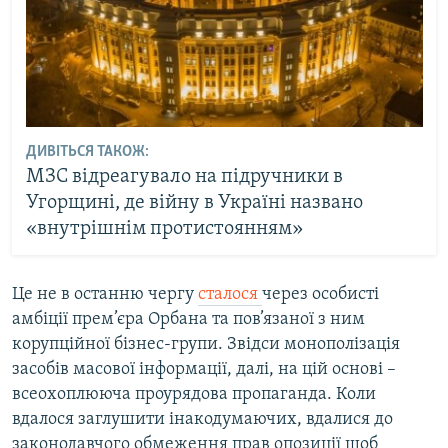
ДИВІТЬСЯ ТАКОЖ:
МЗС відреагувало на підручники в
Угорщині, де війну в Україні названо
«внутрішнім протистоянням»
Це не в останню чергу
сталося
через особисті
амбіції прем’єра Орбана та пов’язаної з ним
корупційної бізнес-групи. Звідси монополізація
засобів масової інформації, далі, на цій основі –
всеохоплююча проурядова пропаганда. Коли
вдалося заглушити інакодумаючих, вдалися до
законодавчого обмеження прав опозиції щоб