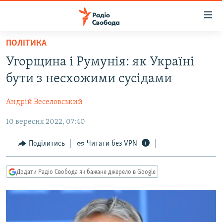
Доступність
посилання
Перейти
ПОЛІТИКА
до
РАДІО СВОБОДА – 70 РОКІВ
Угорщина і Румунія: як Україні
основного
ВСЕ ЗА ДОБУ
матеріалу
бути з несхожими сусідами
СТАТТІ
Перейти
до
Андрій Веселовський
ВІЙНА
ПОЛІТИКА
основної
10 вересня 2022, 07:40
РОСІЙСЬКА «ФІЛЬТРАЦІЯ»
ЕКОНОМІКА
навігації
Перейти
ДОНБАС.РЕАЛІЇ
СУСПІЛЬСТВО
Поділитись
Читати без VPN
до
КРИМ.РЕАЛІЇ
КУЛЬТУРА
пошуку
Додати Радіо Свобода як бажане джерело в Google
ТИ ЯК?
СПОРТ
СХЕМИ
УКРАЇНА
КИТАЙ.ВИКЛИКИ
СВІТ