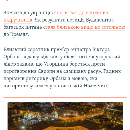
Зневага до українців
вноситься до шкільних
підручників
. Як результат, позиція Будапешта з
багатьох питань с
тала близькою якщо не тотожною
до Кремля.
Близький соратник прем’єр-міністра Віктора
Орбана подав у відставку після того, як угорський
лідер заявив, що Угорщина бореться проти
перетворення Європи на «змішану расу». Радник
порівняв риторику Орбана з мовою, яка
використовувалася у нацистській Німеччині.