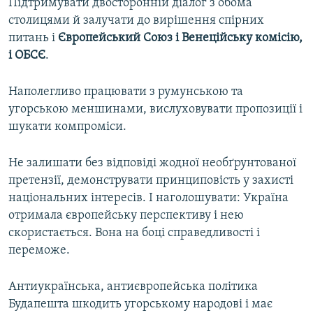
Підтримувати двосторонній діалог з обома
столицями й залучати до вирішення спірних
питань і
Європейський Союз і Венеційську комісію,
і ОБСЄ
.
Наполегливо працювати з румунською та
угорською меншинами, вислуховувати пропозиції і
шукати компроміси.
Не залишати без відповіді жодної необґрунтованої
претензії, демонструвати принциповість у захисті
національних інтересів. І наголошувати: Україна
отримала європейську перспективу і нею
скористається. Вона на боці справедливості і
переможе.
Антиукраїнська, антиєвропейська політика
Будапешта шкодить угорському народові і має