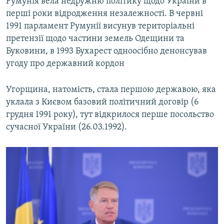
Румунія вела недружню політику щодо України в
Усі сайти RFE/RL
перші роки відродження незалежності. В червні
1991 парламент Румунії висунув територіальні
претензії щодо частини земель Одещини та
Буковини, в 1993 Бухарест одноосібно денонсував
угоду про державний кордон
Угорщина, натомість, стала першою державою, яка
уклала з Києвом базовий політичний договір (6
грудня 1991 року), тут відкрилося перше посольство
сучасної України (26.03.1992).