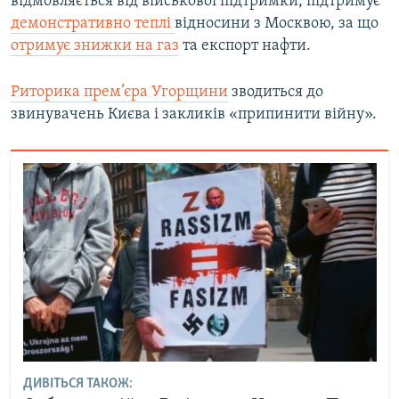
відмовляється від військової підтримки, підтримує
демонстративно теплі
відносини з Москвою, за що
отримує знижки на газ
та експорт нафти.
Риторика прем’єра Угорщини
зводиться до
звинувачень Києва і закликів «припинити війну».
ДИВІТЬСЯ ТАКОЖ: