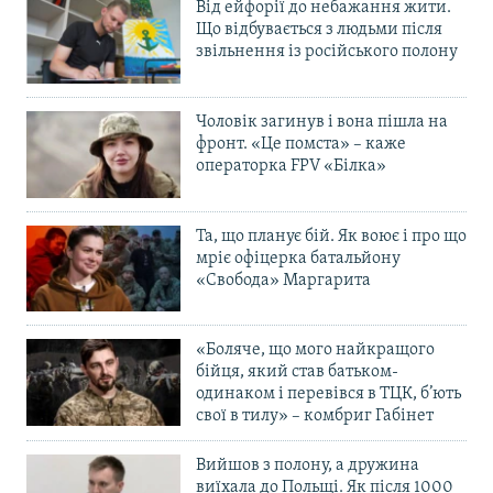
Від ейфорії до небажання жити.
Що відбувається з людьми після
звільнення із російського полону
Чоловік загинув і вона пішла на
фронт. «Це помста» – каже
операторка FPV «Білка»
Та, що планує бій. Як воює і про що
мріє офіцерка батальйону
«Свобода» Маргарита
«Боляче, що мого найкращого
бійця, який став батьком-
одинаком і перевівся в ТЦК, б’ють
свої в тилу» – комбриг Габінет
Вийшов з полону, а дружина
виїхала до Польщі. Як після 1000