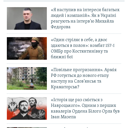
«Я наступив на інтереси багатьох
людей і компаній». Як в Україні
реагують на інтерв’ю Михайла
Федорова
«Один стріляє в себе, а двоє
здаються в полон»: комбат 157-ї
ОМБр про Костянтинівку та
ближні бої
«Повільне прогризання». Армія
РФ готується до нового етапу
наступу на Слов’янськ та
Краматорськ?
«Історія ще раз сміється з
Навроцького». Одним з перших
кавалерів Ордена Білого Орла був
Іван Мазепа