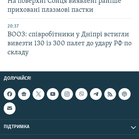
На поверхні Сонця виявлені раніше
приховані плазмові пастки
20:37
ВООЗ: співробітники у Дніпрі встигли
вивезти 130 із 300 палет до удару РФ по
складу
ДОЛУЧАЙСЯ!
ПІДТРИМКА