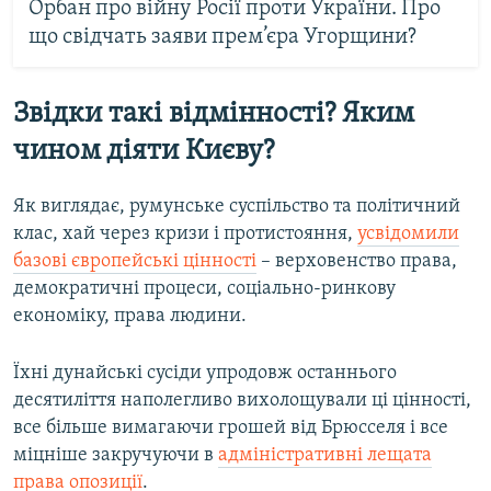
Орбан про війну Росії проти України. Про
що свідчать заяви прем’єра Угорщини?
Звідки такі відмінності? Яким
чином діяти Києву?
Як виглядає, румунське суспільство та політичний
клас, хай через кризи і протистояння,
усвідомили
базові європейські цінності
– верховенство права,
демократичні процеси, соціально-ринкову
економіку, права людини.
Їхні дунайські сусіди упродовж останнього
десятиліття наполегливо вихолощували ці цінності,
все більше вимагаючи грошей від Брюсселя і все
міцніше закручуючи в
адміністративні лещата
права опозиції
.