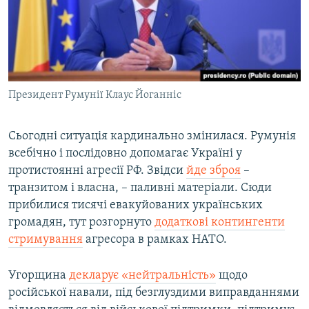
Президент Румунії Клаус Йоганніс
Сьогодні ситуація кардинально змінилася. Румунія
всебічно і послідовно допомагає Україні у
протистоянні агресії РФ. Звідси
йде зброя
–
транзитом і власна, – паливні матеріали. Сюди
прибилися тисячі евакуйованих українських
громадян, тут розгорнуто
додаткові контингенти
стримування
агресора в рамках НАТО.
Угорщина
декларує «нейтральність»
щодо
російської навали, під безглуздими виправданнями