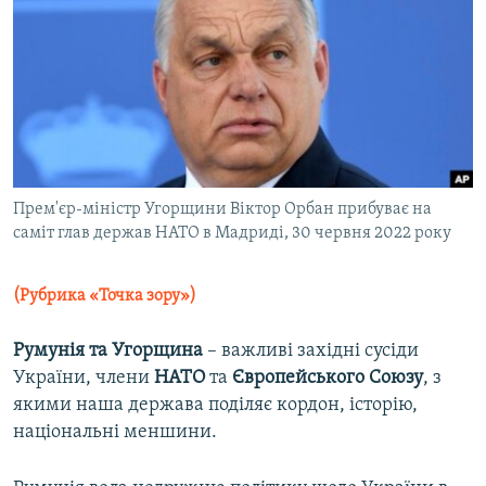
МУЛЬТИМЕДІА
ФОТО
СПЕЦПРОЄКТИ
ПОДКАСТИ
КРИМ РЕАЛІЇ
Прем'єр-міністр Угорщини Віктор Орбан прибуває на
РУС
саміт глав держав НАТО в Мадриді, 30 червня 2022 року
УКР
(Рубрика «Точка зору»)
КТАТ
Румунія та Угорщина
– важливі західні сусіди
ДОЛУЧАЙСЯ!
України, члени
НАТО
та
Європейського Союзу
, з
якими наша держава поділяє кордон, історію,
національні меншини.