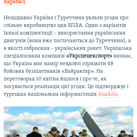
Карабасі.
Нещодавно Україна і Туреччина уклали угоди про
спільне виробництво цих БПЛА. Один з варіантів
їхньої комплектації – використання українських
двигунів (вони вже постачаються до Туреччини), а
в якості озброєння – українських ракет. Українська
спеціалізована компанія
«Укрспецекспорт»
визнає,
що Україна має намір невдовзі отримати 48
бойових безпілотників «Байрактар». На
переговорах 10 квітня йшлося і про те, як
посувається реалізація цієї угоди. Це підтверджує і
турецька національна інформагенція
Anadolu.