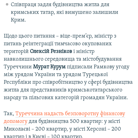
Співпраця задля будівництва житла для
кримських татар, які вимушено залишили
Крим.
Щодо цього питання – віце-прем’єр, міністр з
питань реінтеграції тимчасово окупованих
територій
Олексій Резніков
і міністр
навколишнього середовища та містобудування
Туреччини
Мурат Курум
підписали Рамкову угоду
між урядом України та урядом Турецької
Республіки про співробітництво у сфері будівництва
житла для представників кримськотатарського
народу та пільгових категорій громадян України.
Так,
Туреччина надасть безповоротну фінансову
допомогу
для будівництва 500 квартир: у місті
Миколаєві – 200 квартир, у місті Херсоні – 200
квартир і в Києві – 100 квартир.