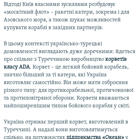
Відтоді Київ власними зусиллями розбудовує
«москітний флот» – ракетні катери, зокрема і для
Азовського моря, а також шукає можливостей
купувати кораблі в західних партнерів.
В цьому контексті українсько-турецькі
домовленості виглядають дуже доречними: йдеться
про спільне з Туреччиною виробництво
корветів
класу ADA
. Корвет – це легкий бойовий корабель,
значно більший за ті катери, які Україна
виготовляє самостійно. Він може мати озброєння
різного типу: для протикорабельної, протичовнової
та протиповітряної оборони. Корвети вважаються
найпоширенішим типом бойового корабля у світі.
Україна отримає перший корвет, виготовлений в
Туреччині. А надалі вони виготовлятимуться
спільно, на потужностях
підприємства «Океан»
у