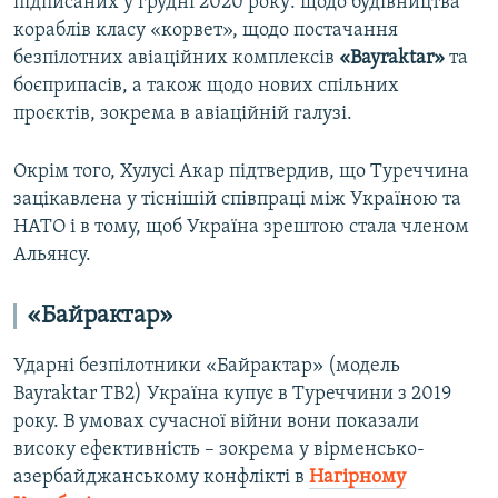
підписаних у грудні 2020 року: щодо будівництва
кораблів класу «корвет», щодо постачання
безпілотних авіаційних комплексів
«Bayraktar»
та
боєприпасів, а також щодо нових спільних
проєктів, зокрема в авіаційній галузі.
Окрім того, Хулусі Акар підтвердив, що Туреччина
зацікавлена у тіснішій співпраці між Україною та
НАТО і в тому, щоб Україна зрештою стала членом
Альянсу.
«Байрактар»
Ударні безпілотники «Байрактар» (модель
Bayraktar TB2) Україна купує в Туреччини з 2019
року. В умовах сучасної війни вони показали
високу ефективність – зокрема у вірменсько-
азербайджанському конфлікті в
Нагірному