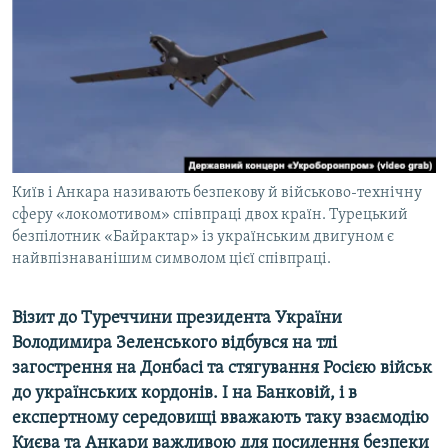
МУЛЬТИМЕДІА
ФОТО
СПЕЦПРОЄКТИ
ПОДКАСТИ
КРИМ РЕАЛІЇ
Київ і Анкара називають безпекову й військово-технічну
РУС
сферу «локомотивом» співпраці двох країн. Турецький
безпілотник «Байрактар» із українським двигуном є
УКР
найвпізнаванішим символом цієї співпраці.
КТАТ
Візит до Туреччини президента України
ДОЛУЧАЙСЯ!
Володимира Зеленського відбувся на тлі
загострення на Донбасі та стягування Росією військ
до українських кордонів. І на Банковій, і в
експертному середовищі вважають таку взаємодію
Києва та Анкари важливою для посилення безпеки