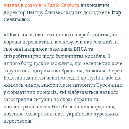
визнає в розмові з Радіо Свобода
виконавчий
директор Центру близькосхідних досліджень
Ігор
Семиволос.
«Щодо військово-технічного співробітництва, то є
хороша перспектива, враховуючи окреслений на
сьогодні напрямок: закупівля БПЛА та
співробітництво щодо будівництва кораблів. З
іншого боку, цілком можливо, що Зеленський хоче
заручитися підтримкою Ердогана, можливо, через
Ердогана донести певні меседжі до Путіна, або ще
якимось чином використати авторитет Туреччини
у форматі тих процесів, які відбуваються навколо
загострення ситуації на сході України та
концентрації військ Росії біля наших кордонів», –
пояснює експерт контекст українсько-турецьких
переговорів.