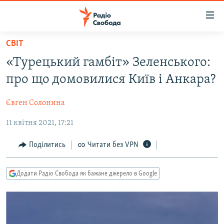
Доступність
посилання
Перейти
СВІТ
до
РАДІО СВОБОДА – 70 РОКІВ
«Турецький гамбіт» Зеленського:
основного
ВСЕ ЗА ДОБУ
матеріалу
про що домовилися Київ і Анкара?
СТАТТІ
Перейти
до
Євген Солонина
ВІЙНА
ПОЛІТИКА
основної
11 квітня 2021, 17:21
РОСІЙСЬКА «ФІЛЬТРАЦІЯ»
ЕКОНОМІКА
навігації
Перейти
ДОНБАС.РЕАЛІЇ
СУСПІЛЬСТВО
Поділитись
Читати без VPN
до
КРИМ.РЕАЛІЇ
КУЛЬТУРА
пошуку
Додати Радіо Свобода як бажане джерело в Google
ТИ ЯК?
СПОРТ
СХЕМИ
УКРАЇНА
КИТАЙ.ВИКЛИКИ
СВІТ