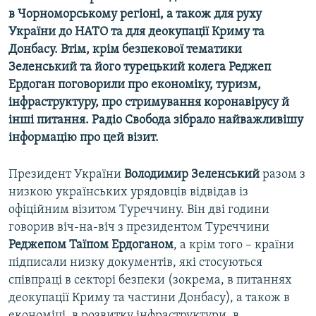
Усі сайти RFE/RL
в Чорноморському регіоні, а також для руху
України до НАТО та для деокупації Криму та
Донбасу. Втім, крім безпекової тематики
Зеленський та його турецький колега Реджеп
Ердоган поговорили про економіку, туризм,
інфраструктуру, про стримування коронавірусу й
інші питання. Радіо Свобода зібрало найважливішу
інформацію про цей візит.
Президент України
Володимир Зеленський
разом з
низкою українських урядовців відвідав із
офіційним візитом Туреччину. Він дві години
говорив віч-на-віч з президентом Туреччини
Реджепом Таїпом Ердоганом
, а крім того – країни
підписали низку документів, які стосуються
співпраці в секторі безпеки (зокрема, в питаннях
деокупації Криму та частини Донбасу), а також в
економіці, в розвитку інфраструктури, в