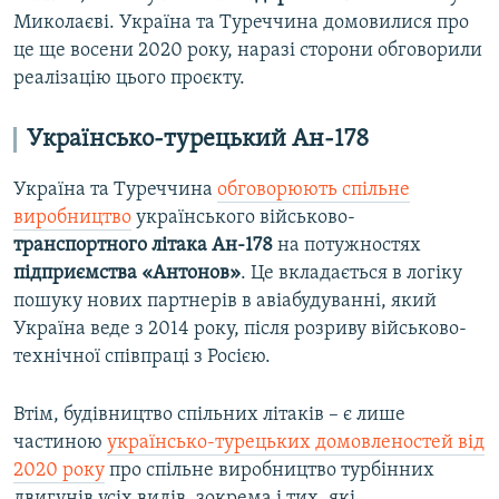
Миколаєві. Україна та Туреччина домовилися про
це ще восени 2020 року, наразі сторони обговорили
реалізацію цього проєкту.
Українсько-турецький Ан-178
Україна та Туреччина
обговорюють спільне
виробництво
українського військово-
транспортного літака Ан-178
на потужностях
підприємства «Антонов»
. Це вкладається в логіку
пошуку нових партнерів в авіабудуванні, який
Україна веде з 2014 року, після розриву військово-
технічної співпраці з Росією.
Втім, будівництво спільних літаків – є лише
частиною
українсько-турецьких домовленостей від
2020 року
про спільне виробництво турбінних
двигунів усіх видів, зокрема і тих, які