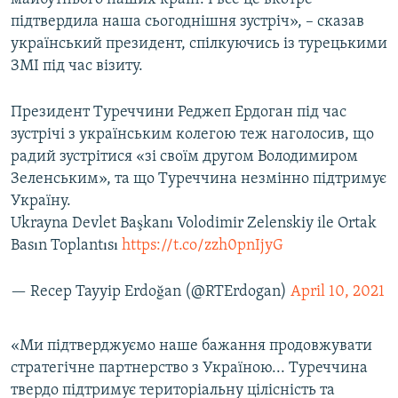
підтвердила наша сьогоднішня зустріч», – сказав
український президент, спілкуючись із турецькими
ЗМІ під час візиту.
Президент Туреччини Реджеп Ердоган під час
зустрічі з українським колегою теж наголосив, що
радий зустрітися «зі своїм другом Володимиром
Зеленським», та що Туреччина незмінно підтримує
Україну.
Ukrayna Devlet Başkanı Volodimir Zelenskiy ile Ortak
Basın Toplantısı
https://t.co/zzh0pnIjyG
— Recep Tayyip Erdoğan (@RTErdogan)
April 10, 2021
«Ми підтверджуємо наше бажання продовжувати
стратегічне партнерство з Україною... Туреччина
твердо підтримує територіальну цілісність та