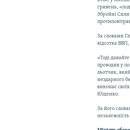
гривень, «по
Збройні Сили
протиповітря
За словами Г
відсотка ВВП,
«Тоді давайте
проводив у по
льотчик, який
нездарного б
виконає своїх
Ющенко.
За його слова
незалежність