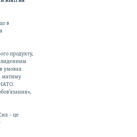
 взяті на
що в
а
ого продукту,
 злиденним
 в умовах
і, матиму
 НАТО.
бов’язання»,
ил – це
е