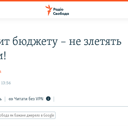
ит бюджету – не злетять
и!
а
 13:56
ь
Читати без VPN
обода як бажане джерело в Google