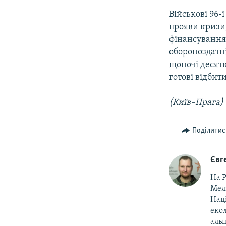
Військові 96-
прояви кризи,
фінансування.
обороноздатні
щоночі десятк
готові відбит
(Київ–Прага)
Поділитис
Євг
На Р
Мелі
Нац
екол
аль