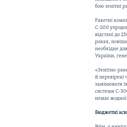
бою зенітні р
Ракетні компл
С-200 упродов
відстані до 2
роках, новіш
необхідне дл
України, ген
«Зенітно-раке
й перевірені 
замінювати їх
системи С-300
немає жодної 
Бюджетні аси
Втім, у ниніш