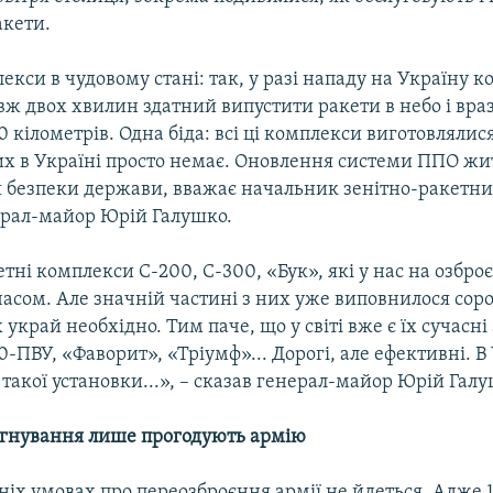
акети.
екси в чудовому стані: так, у разі нападу на Україну 
ж двох хвилин здатний випустити ракети в небо і враз
50 кілометрів. Одна біда: всі ці комплекси виготовлялися
их в Україні просто немає. Оновлення системи ППО жи
я безпеки держави, вважає начальник зенітно-ракетни
ерал-майор Юрій Галушко.
тні комплекси С-200, С-300, «Бук», які у нас на озброє
часом. Але значній частині з них уже виповнилося сорок
 украй необхідно. Тим паче, що у світі вже є їх сучасні
-ПВУ, «Фаворит», «Тріумф»... Дорогі, але ефективні. В
такої установки...», – сказав генерал-майор Юрій Галу
гнування лише прогодують армію
ніх умовах про переозброєння армії не йдеться. Адже 1