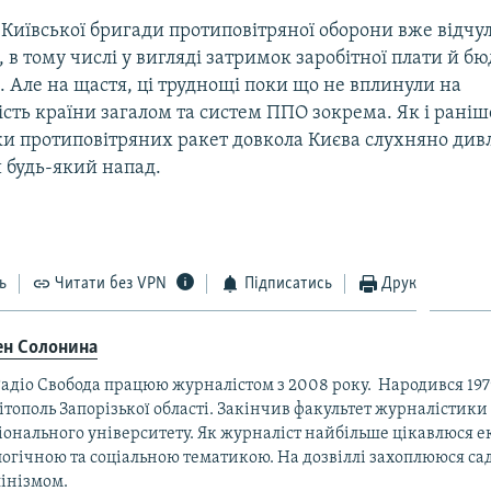
ї Київської бригади протиповітряної оборони вже відчул
 в тому числі у вигляді затримок заробітної плати й б
 Але на щастя, ці труднощі поки що не вплинули на
сть країни загалом та систем ППО зокрема. Як і раніш
и протиповітряних ракет довкола Києва слухняно дивл
и будь-який напад.
ь
Читати без VPN
Підписатись
Друк
ен Солонина
адіо Свобода працюю журналістом з 2008 року. Народився 1979
тополь Запорізької області. Закінчив факультет журналістики
іонального університету. Як журналіст найбільше цікавлюся 
огічною та соціальною тематикою. На дозвіллі захоплююся са
пінізмом.