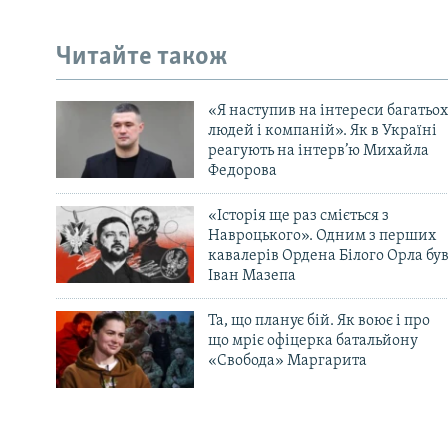
Читайте також
«Я наступив на інтереси багатьох
людей і компаній». Як в Україні
реагують на інтерв’ю Михайла
Федорова
«Історія ще раз сміється з
Навроцького». Одним з перших
кавалерів Ордена Білого Орла бу
Іван Мазепа
Та, що планує бій. Як воює і про
що мріє офіцерка батальйону
«Свобода» Маргарита