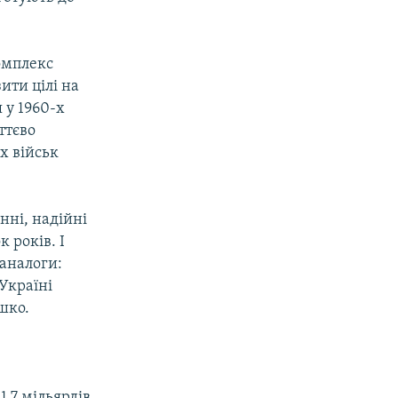
комплекс
ити цілі на
 у 1960-х
ттєво
х військ
нні, надійні
 років. І
 аналоги:
 Україні
шко.
1,7 мільярдів