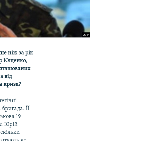
ше ніж за рік
ор Ющенко,
розташованих
а від
ва криза?
тегічні
 бригада. ЇЇ
ькова 19
ни Юрій
аскільки
готують до