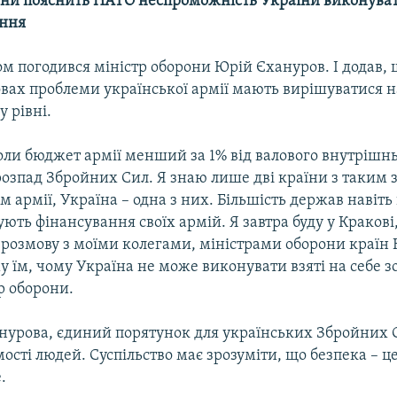
они пояснить НАТО неспроможність України виконувати
ання
м погодився міністр оборони Юрій Єхануров. І додав, 
вах проблеми української армії мають вирішуватися н
 рівні.
оли бюджет армії менший за 1% від валового внутрішнь
розпад Збройних Сил. Я знаю лише дві країни з таким
 армії, Україна – одна з них. Більшість держав навіть
ють фінансування своїх армій. Я завтра буду у Краков
 розмову з моїми колегами, міністрами оборони країн
їм, чому Україна не може виконувати взяті на себе зо
р оборони.
нурова, єдиний порятунок для українських Збройних С
мості людей. Суспільство має зрозуміти, що безпека – ц
.