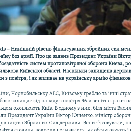
ків – Нинішній рівень фінансування збройних сил мен
аїну без армії. Про це заявив Президент України Вікт
боєздатність систем протиповітряної оборони Києва, 
силькова Київської області. Наскільки захищена держав
ки з повітря, і як впливає на українську армію фінансо
ни, Чорнобильську АЕС, Київську греблю та інші стра
обово захищає від нападу з повітря 96-а зенітно-ракетна
льцем охоплюють Київ. В одному з них, біля міста Васил
али Президент України Віктор Ющенко, міністр оборо
рівництво Збройних Сил держави. Вони з’ясовували, н
вітря столиця, зокрема подивилися, як обслуговують і 