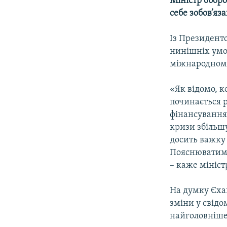
Міністр обор
себе зобов’яз
Із Президенто
нинішніх умо
міжнародному
«Як відомо, к
починається 
фінансуванням
кризи збільшу
досить важку
Пояснюватиму 
– каже мініст
На думку Єха
зміни у свідо
найголовніше