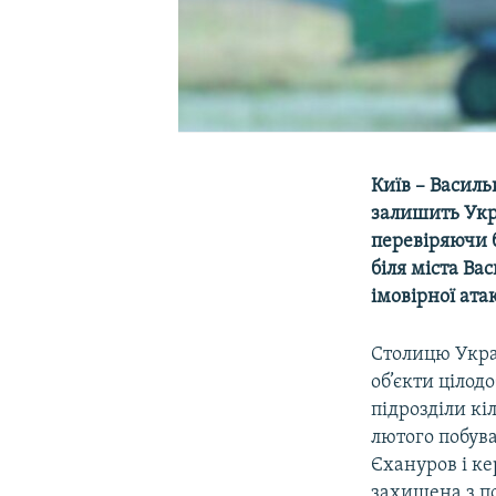
Київ – Василь
залишить Укр
перевіряючи 
біля міста Ва
імовірної ата
Столицю Украї
об’єкти цілод
підрозділи кі
лютого побув
Єхануров і ке
захищена з по