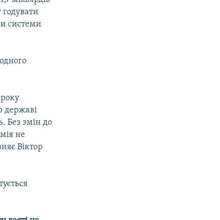
 годувати
чи системи
 одного
 року
о державі
. Без змін до
мія не
вняє Віктор
тується