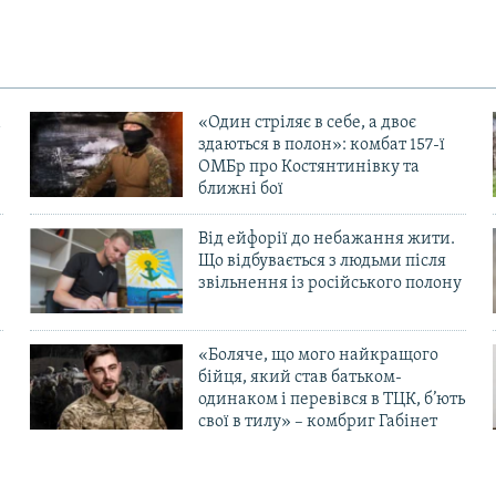
«Один стріляє в себе, а двоє
здаються в полон»: комбат 157-ї
ОМБр про Костянтинівку та
ближні бої
Від ейфорії до небажання жити.
Що відбувається з людьми після
в
звільнення із російського полону
«Боляче, що мого найкращого
бійця, який став батьком-
одинаком і перевівся в ТЦК, б’ють
свої в тилу» – комбриг Габінет