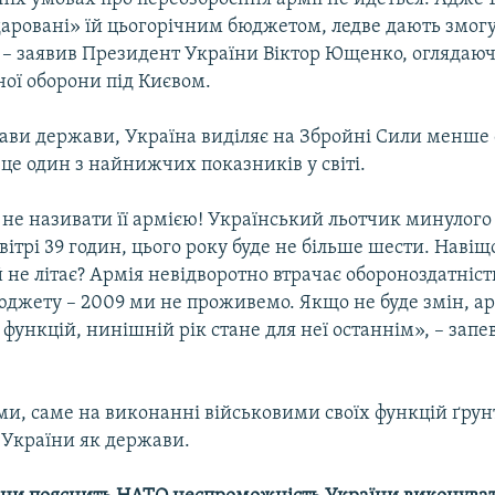
даровані» їй цьогорічним бюджетом, ледве дають змогу
 – заявив Президент України Віктор Ющенко, оглядаю
ної оборони під Києвом.
лави держави, Україна виділяє на Збройні Сили менше
 це один з найнижчих показників у світі.
 не називати її армією! Український льотчик минулого
вітрі 39 годин, цього року буде не більше шести. Навіщ
 не літає? Армія невідворотно втрачає обороноздатність
юджету – 2009 ми не проживемо. Якщо не буде змін, ар
 функцій, нинішній рік стане для неї останнім», – запе
ми, саме на виконанні військовими своїх функцій ґрун
 України як держави.