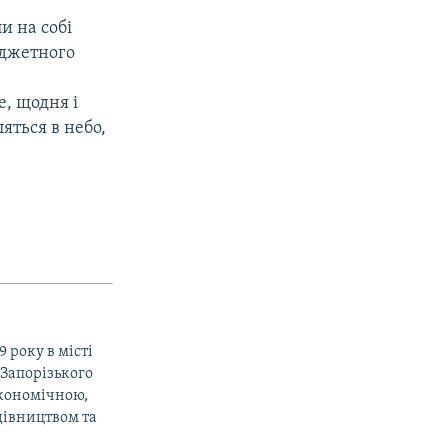
и на собі
юджетного
е, щодня і
яться в небо,
 року в місті
 Запорізького
економічною,
дівництвом та