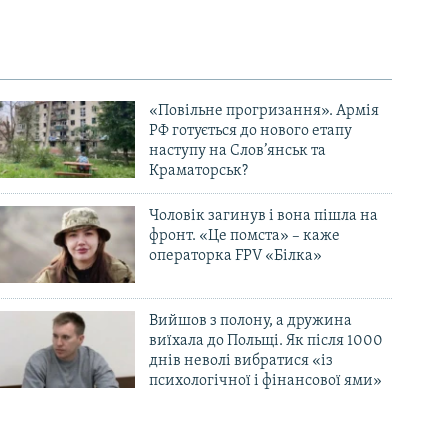
«Повільне прогризання». Армія
РФ готується до нового етапу
наступу на Слов’янськ та
Краматорськ?
Чоловік загинув і вона пішла на
фронт. «Це помста» – каже
операторка FPV «Білка»
Вийшов з полону, а дружина
виїхала до Польщі. Як після 1000
днів неволі вибратися «із
психологічної і фінансової ями»