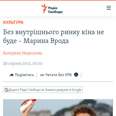
Доступність
посилання
Перейти
КУЛЬТУРА
до
РАДІО СВОБОДА – 70 РОКІВ
Без внутрішнього ринку кіна не
основного
ВСЕ ЗА ДОБУ
матеріалу
буде – Марина Врода
СТАТТІ
Перейти
до
Катерина Недеснова
ВІЙНА
ПОЛІТИКА
основної
28 серпня 2012, 18:00
РОСІЙСЬКА «ФІЛЬТРАЦІЯ»
ЕКОНОМІКА
навігації
Перейти
ДОНБАС.РЕАЛІЇ
СУСПІЛЬСТВО
Поділитись
Читати без VPN
до
КРИМ.РЕАЛІЇ
КУЛЬТУРА
пошуку
Додати Радіо Свобода як бажане джерело в Google
ТИ ЯК?
СПОРТ
СХЕМИ
УКРАЇНА
КИТАЙ.ВИКЛИКИ
СВІТ