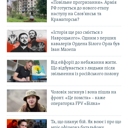
«Повільне прогризання». Армія
РФ готується до нового етапу
наступу на Слов’янськ та
Краматорськ?
«Історія ще раз сміється з
Навроцького». Одним з перших
кавалерів Ордена Білого Орла був
Іван Мазепа
Від ейфорії до небажання жити.
Що відбувається з людьми після
звільнення із російського полону
Чоловік загинув і вона пішла на
фронт. «Це помста» – каже
операторка FPV «Білка»
Та, що планує бій. Як воює і про що
мріє офіцерка батальйону