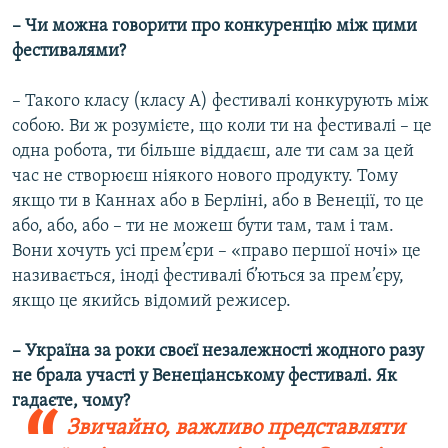
–
Чи можна говорити про конкуренцію між цими
фестивалями?
– Такого класу (класу А) фестивалі конкурують між
собою. Ви ж розумієте, що коли ти на фестивалі – це
одна робота, ти більше віддаєш, але ти сам за цей
час не створюєш ніякого нового продукту. Тому
якщо ти в Каннах або в Берліні, або в Венеції, то це
або, або, або – ти не можеш бути там, там і там.
Вони хочуть усі прем’єри – «право першої ночі» це
називається, іноді фестивалі б’ються за прем’єру,
якщо це якийсь відомий режисер.
–
Україна за роки своєї незалежності жодного разу
не брала участі у Венеціанському фестивалі. Як
гадаєте, чому?
Звичайно, важливо представляти