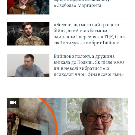
«Свобода» Маргарита
«Боляче, що мого найкращого
бійця, який став батьком-
одинаком і перевівся в ТЦК, б’ють
свої в тилу» – комбриг Габінет
Вийшов з полону, а дружина
виїхала до Польщі. Як після 1000
днів неволі вибратися «із
психологічної і фінансової ями»