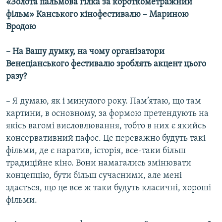
«Золота пальмова гілка за короткометражний
Усі сайти RFE/RL
фільм» Канського кінофестивалю – Мариною
Вродою
–
На Вашу думку, на чому організатори
Венеціанського фестивалю зроблять акцент цього
разу?
– Я думаю, як і минулого року. Пам’ятаю, що там
картини, в основному, за формою претендують на
якісь вагомі висловлювання, тобто в них є якийсь
консервативний пафос. Це переважно будуть такі
фільми, де є наратив, історія, все-таки більш
традиційне кіно. Вони намагались змінювати
концепцію, бути більш сучасними, але мені
здається, що це все ж таки будуть класичні, хороші
фільми.