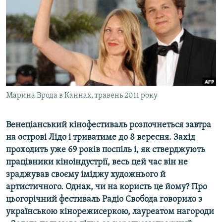
МУЛЬТИМЕДІА
ФОТО
СПЕЦПРОЄКТИ
ПОДКАСТИ
КРИМ РЕАЛІЇ
Марина Врода в Каннах, травень 2011 року
РУС
УКР
Венеціанський кінофестиваль розпочнеться завтра
на острові Лідо і триватиме до 8 вересня. Захід
КТАТ
проходить уже 69 років поспіль і, як стверджують
працівники кіноіндустрії, весь цей час він не
ДОЛУЧАЙСЯ!
зраджував своєму іміджу художнього й
артистичного. Однак, чи на користь це йому? Про
цьогорічний фестиваль Радіо Свобода говорило з
українською кінорежисеркою, лауреатом нагороди