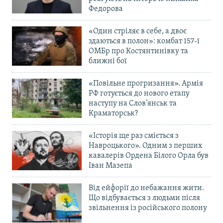
Федорова
«Один стріляє в себе, а двоє
здаються в полон»: комбат 157-ї
ОМБр про Костянтинівку та
ближні бої
«Повільне прогризання». Армія
РФ готується до нового етапу
наступу на Слов’янськ та
Краматорськ?
«Історія ще раз сміється з
Навроцького». Одним з перших
кавалерів Ордена Білого Орла був
Іван Мазепа
Від ейфорії до небажання жити.
Що відбувається з людьми після
звільнення із російського полону