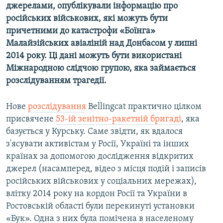
джерелами, опублікували інформацію про
Усі сайти RFE/RL
російських військових, які можуть бути
причетними до катастрофи «Боїнга»
Малайзійських авіаліній над Донбасом у липні
2014 року. Ці дані можуть бути використані
Міжнародною слідчою групою, яка займається
розслідуванням трагедії.
Нове
розслідування
Bellingcat практично цілком
присвячене
53-ій зенітно-ракетній бригаді
, яка
базується у Курську. Саме звідти, як вдалося
з'ясувати активістам у Росії, Україні та інших
країнах за допомогою дослідження відкритих
джерел (насамперед, відео з місця подій і записів
російських військових у соціальних мережах),
влітку 2014 року на кордон Росії та України в
Ростовській області були перекинуті установки
«Бук». Одна з них була помічена в населеному