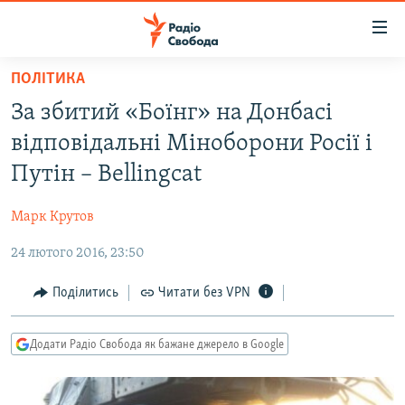
Доступність
посилання
Перейти
ПОЛІТИКА
до
РАДІО СВОБОДА – 70 РОКІВ
За збитий «Боїнг» на Донбасі
основного
ВСЕ ЗА ДОБУ
матеріалу
відповідальні Міноборони Росії і
СТАТТІ
Перейти
Путін – Bellingcat
до
ВІЙНА
ПОЛІТИКА
основної
Марк Крутов
РОСІЙСЬКА «ФІЛЬТРАЦІЯ»
ЕКОНОМІКА
навігації
Перейти
24 лютого 2016, 23:50
ДОНБАС.РЕАЛІЇ
СУСПІЛЬСТВО
до
КРИМ.РЕАЛІЇ
КУЛЬТУРА
Поділитись
Читати без VPN
пошуку
ТИ ЯК?
СПОРТ
Додати Радіо Свобода як бажане джерело в Google
СХЕМИ
УКРАЇНА
КИТАЙ.ВИКЛИКИ
СВІТ