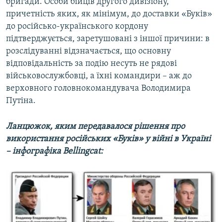
бригади. Особи бійців другого дивізіону,
причетність яких, як мінімум, до доставки «Буків»
до російсько-українського кордону
підтверджується, заретушовані з іншої причини: в
розслідуванні відзначається, що основну
відповідальність за подію несуть не рядові
військовослужбовці, а їхні командири – аж до
верховного головнокомандувача Володимира
Путіна.
Ланцюжок, яким передавалося рішення про
використання російських «Буків» у війні в Україні
– інфографіка Bellingcat: