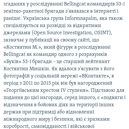
згаданих у розслідуванні Bellingcat командирів 53-ї
зенітно-ракетної бригади з'являлася в інтернеті і
раніше. Українська група Informnapalm, яка також
спеціалізується на розвідці за відкритими
джерелами (Open Source Investigation, OSINT),
зазначає у публікації на своєму сайті, що
«Костянтин М.», який фігурує в розслідуванні
Bellingcat як командир одного з розрахунків
«Буків» 53-ї бригади – це старший лейтенант
Костянтин Мишкін. Як вдалося з'ясувати з його
фотографій у соціальній мережі «ВКонтакте», в
період з 2011 по 2015 рік він був нагороджений
«Георгіївським хрестом ІV ступеня». Підставою для
подання до цієї нагороди, серед іншого, є «подвиги і
відзначення в бойових діях на території інших
держав при підтримці або відновленні
міжнародного миру і безпеки, які є зразками
хоробрості, самовідданості і військової