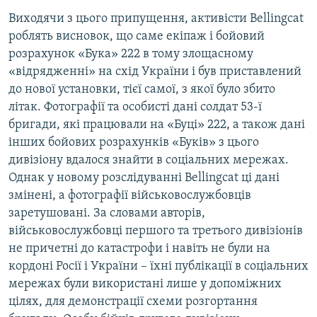
Виходячи з цього припущення, активісти Bellingcat
роблять висновок, що саме екіпаж і бойовий
розрахунок «Бука» 222 в тому злощасному
«відрядженні» на схід України і був приставлений
до нової установки, тієї самої, з якої було збито
літак. Фотографії та особисті дані солдат 53-ї
бригади, які працювали на «Буці» 222, а також дані
інших бойових розрахунків «Буків» з цього
дивізіону вдалося знайти в соціальних мережах.
Однак у новому розслідуванні Bellingcat ці дані
змінені, а фотографії військовослужбовців
заретушовані. За словами авторів,
військовослужбовці першого та третього дивізіонів
не причетні до катастрофи і навіть не були на
кордоні Росії і України – їхні публікації в соціальних
мережах були використані лише у допоміжних
цілях, для демонстрації схеми розгортання