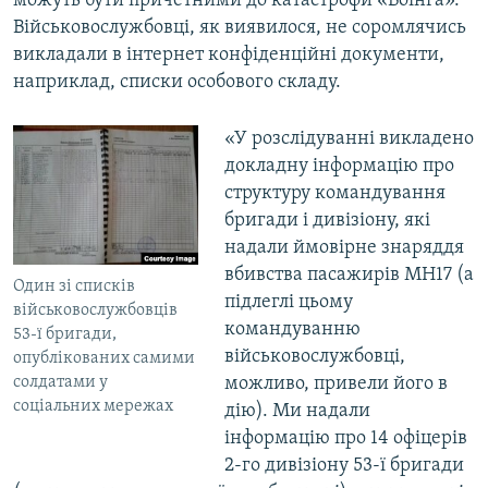
можуть бути причетними до катастрофи «Боїнга».
Військовослужбовці, як виявилося, не соромлячись
викладали в інтернет конфіденційні документи,
наприклад, списки особового складу.
«У розслідуванні викладено
докладну інформацію про
структуру командування
бригади і дивізіону, які
надали ймовірне знаряддя
вбивства пасажирів MH17 (а
Один зі списків
підлеглі цьому
військовослужбовців
командуванню
53-ї бригади,
військовослужбовці,
опублікованих самими
солдатами у
можливо, привели його в
соціальних мережах
дію). Ми надали
інформацію про 14 офіцерів
2-го дивізіону 53-ї бригади