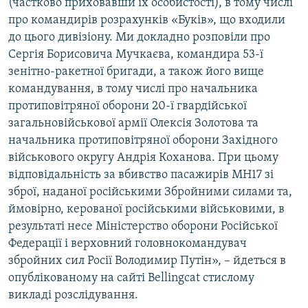
(частково приховавши їх особистості), в тому числі
про командирів розрахунків «Буків», що входили
до цього дивізіону. Ми докладно розповіли про
Сергія Борисовича Мучкаєва, командира 53-ї
зенітно-ракетної бригади, а також його вище
командування, в тому числі про начальника
протиповітряної оборони 20-ї гвардійської
загальновійськової армії Олексія Золотова та
начальника протиповітряної оборони Західного
військового округу Андрія Коханова. При цьому
відповідальність за вбивство пасажирів MH17 зі
зброї, наданої російськими Збройними силами та,
ймовірно, керованої російськими військовими, в
результаті несе Міністерство оборони Російської
Федерації і верховний головнокомандувач
збройних сил Росії Володимир Путін», – йдеться в
опублікованому на сайті Bellingcat стислому
викладі розслідування.