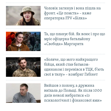
Чоловік загинув і вона пішла на
фронт. «Це помста» – каже
операторка FPV «Білка»
Та, що планує бій. Як воює і про що
мріє офіцерка батальйону
«Свобода» Маргарита
«Боляче, що мого найкращого
бійця, який став батьком-
одинаком і перевівся в ТЦК, б’ють
свої в тилу» – комбриг Габінет
Вийшов з полону, а дружина
виїхала до Польщі. Як після 1000
днів неволі вибратися «із
психологічної і фінансової ями»