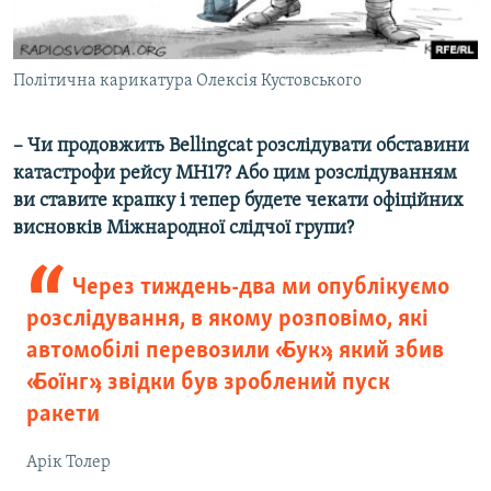
Політична карикатура Олексія Кустовського
– Чи продовжить Bellingcat розслідувати обставини
катастрофи рейсу MH17? Або цим розслідуванням
ви ставите крапку і тепер будете чекати офіційних
висновків Міжнародної слідчої групи?
Через тиждень-два ми опублікуємо
розслідування, в якому розповімо, які
автомобілі перевозили «Бук», який збив
«Боїнг», звідки був зроблений пуск
ракети
Арік Толер