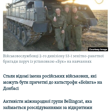
МУЛЬТИМЕДІА
ФОТО
СПЕЦПРОЄКТИ
ПОДКАСТИ
КРИМ РЕАЛІЇ
РУС
Військовослужбовці 2-го дивізіону 53-ї зенітно-ракетної
УКР
бригади поруч із установкою «Бук» на навчаннях
КТАТ
Стали відомі імена російських військових, які
ДОЛУЧАЙСЯ!
можуть бути причетні до катастрофи «Боїнга» на
Донбасі
Активісти міжнародної групи Bellingcat, яка
займається розслідуваннями за відкритими