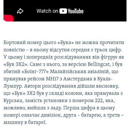
Бортовий номер цього «Бука» не можна прочитати
повністю – в ньому відсутня середня з трьох цифр.
У цьому і попередніх розслідуваннях він фігурує як
«Бук 3X2». Саме з нього, за версією Bellingcat, і був
збитий «Боїнг-777» Малайзійських авіаліній, що
прямував рейсом MH17 з Амстердама в Куала-
Лумпур. Автори розслідування дійшли висновку,
що «Бук» 3X2 був у складі колони, яка прямувала з
Курська, замість установки з номером 222, яка,
можливо, вийшла з ладу. Перша цифра в цьому
номері означає дивізіон, друга – батарею, а третя –
машину в батареї.