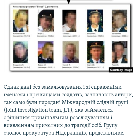
Однак дані без замальовування і зі справжніми
іменами і прізвищами солдатів, зазначають автори,
так само були передані Міжнародній слідчій групі
(Joint investigation team, JIT), яка займається
офіційним кримінальним розслідуванням і
виявленням причетних до трагедії осіб. Групу
очолює прокуратура Нідерландів, представники