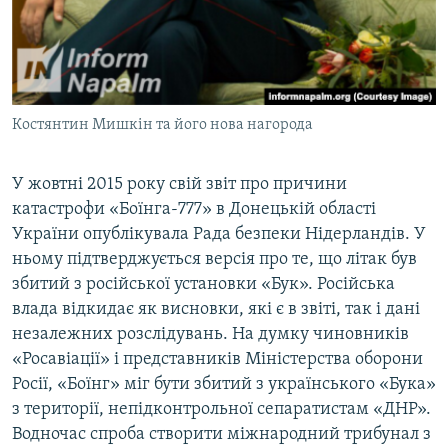
Костянтин Мишкін та його нова нагорода
У жовтні 2015 року свій звіт про причини
катастрофи «Боїнга-777» в Донецькій області
України опублікувала Рада безпеки Нідерландів. У
ньому підтверджується версія про те, що літак був
збитий з російської установки «Бук». Російська
влада відкидає як висновки, які є в звіті, так і дані
незалежних розслідувань. На думку чиновників
«Росавіації» і представників Міністерства оборони
Росії, «Боїнг» міг бути збитий з українського «Бука»
з території, непідконтрольної сепаратистам «ДНР».
Водночас спроба створити міжнародний трибунал з