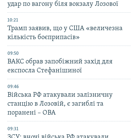
удар по вагону біля вокзалу Лозової
10:21
Трамп заявив, що у США «величезна
кількість боєприпасів»
09:50
ВАКС обрав запобіжний захід для
експосла Стефанішиної
09:46
Війська РФ атакували залізничну
станцію в Лозовій, є загиблі та
поранені – ОВА
09:31
ЗСУ: вночі війська РФ атакували