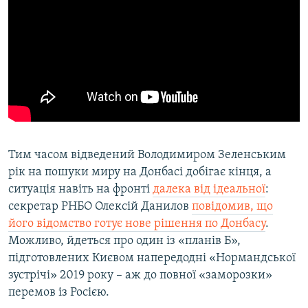
Тим часом відведений Володимиром Зеленським
рік на пошуки миру на Донбасі добігає кінця, а
ситуація навіть на фронті
далека від ідеальної
:
секретар РНБО Олексій Данилов
повідомив, що
його відомство готує нове рішення по Донбасу
.
Можливо, йдеться про один із «планів Б»,
підготовлених Києвом напередодні «Нормандської
зустрічі» 2019 року – аж до повної «заморозки»
перемов із Росією.