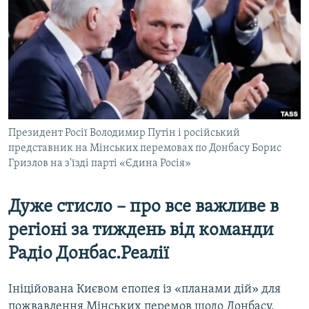
КИТАЙ.ВИКЛИКИ
МУЛЬТИМЕДІА
ФОТО
СПЕЦПРОЄКТИ
ПОДКАСТИ
Президент Росії Володимир Путін і російський
представник на Мінських перемовах по Донбасу Борис
КРИМ РЕАЛІЇ
Гризлов на з'їзді парті «Єдина Росія»
РУС
УКР
Дуже стисло – про все важливе в
КТАТ
регіоні за тиждень від команди
Радіо Донбас.Реалії
ДОЛУЧАЙСЯ!
Ініційована Києвом епопея із «планами дій» для
пожвавлення Мінських перемов щодо Донбасу,