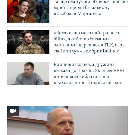
Та, що планує бій. Як воює і про що
мріє офіцерка батальйону
«Свобода» Маргарита
«Боляче, що мого найкращого
бійця, який став батьком-
одинаком і перевівся в ТЦК, б’ють
свої в тилу» – комбриг Габінет
Вийшов з полону, а дружина
виїхала до Польщі. Як після 1000
днів неволі вибратися «із
психологічної і фінансової ями»