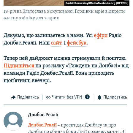
18-річна Златослава з окупованої Горлівки мріє відкрити
власну клініку для тварин
Дякуємо, що залишаєтесь з нами. Усі
ефіри
Радіо
Донбас.Реалії. Наш
сайт
. І
фейсбук
.
Тепер цей дайджест можна отримувати й поштою.
Підпишіться
на розсилку «Тиждень на Донбасі» від
команди Радіо Донбас.Реалії. Вона приходить
щоп’ятниці ввечері.
Поділитись
Читати без VPN
Підписатись
Донбас.Реалії
Донбас.Реалії
– проєкт для Донбасу та про
Донбас по обидва боки лінії розмежування. З