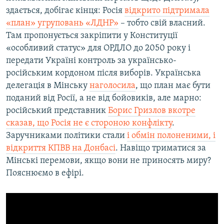
здається, добігає кінця: Росія
відкрито підтримала
«план» угруповань «ЛДНР»
– тобто свій власний.
Усі сайти RFE/RL
Там пропонується закріпити у Конституції
«особливий статус» для ОРДЛО до 2050 року і
передати Україні контроль за українсько-
російським кордоном після виборів. Українська
делегація в Мінську
наголосила
, що план має бути
поданий від Росії, а не від бойовиків, але марно:
російський представник
Борис Гризлов вкотре
сказав, що Росія не є стороною конфлікту
.
Заручниками політики стали
і обмін полоненими, і
відкриття КПВВ на Донбасі
. Навіщо триматися за
Мінські перемови, якщо вони не приносять миру?
Пояснюємо в ефірі.