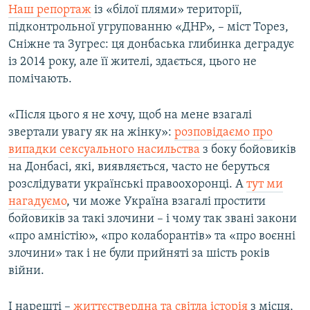
Наш репортаж
із «білої плями» території,
підконтрольної угрупованню «ДНР», – міст Торез,
Сніжне та Зугрес: ця донбаська глибинка деградує
із 2014 року, але її жителі, здається, цього не
помічають.
«Після цього я не хочу, щоб на мене взагалі
звертали увагу як на жінку»​:
розповідаємо про
випадки сексуального насильства
з боку бойовиків
на Донбасі, які, виявляється, часто не беруться
розслідувати українські правоохоронці. А
тут ми
нагадуємо
, чи може Україна взагалі простити
бойовиків за такі злочини – і чому так звані закони
«про амністію», «про колаборантів» та «про воєнні
злочини» так і не були прийняті за шість років
війни.
І нарешті –
життєствердна та світла історія
з місця,