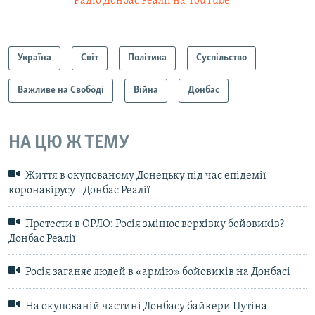
–
Радіо Донбас Реалії на YouTube
Україна
Світ
Політика
Суспільство
Важливе на Свободі
Війна
Донбас
НА ЦЮ Ж ТЕМУ
Життя в окупованому Донецьку під час епідемії
коронавірусу | Донбас Реалії
Протести в ОРЛО: Росія змінює верхівку бойовиків? |
Донбас Реалії
Росія заганяє людей в «армію» бойовиків на Донбасі
На окупованій частині Донбасу байкери Путіна