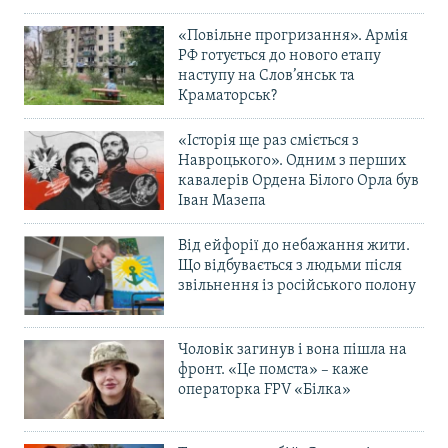
«Повільне прогризання». Армія
РФ готується до нового етапу
наступу на Слов’янськ та
Краматорськ?
«Історія ще раз сміється з
Навроцького». Одним з перших
кавалерів Ордена Білого Орла був
Іван Мазепа
Від ейфорії до небажання жити.
Що відбувається з людьми після
звільнення із російського полону
Чоловік загинув і вона пішла на
фронт. «Це помста» – каже
операторка FPV «Білка»