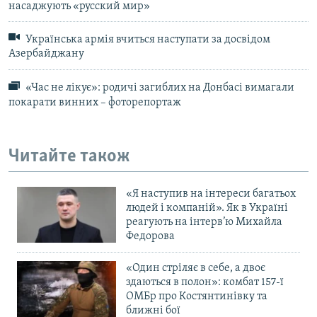
насаджують «русский мир»
Українська армія вчиться наступати за досвідом
Азербайджану
«Час не лікує»: родичі загиблих на Донбасі вимагали
покарати винних – фоторепортаж
Читайте також
«Я наступив на інтереси багатьох
людей і компаній». Як в Україні
реагують на інтерв’ю Михайла
Федорова
«Один стріляє в себе, а двоє
здаються в полон»: комбат 157-ї
ОМБр про Костянтинівку та
ближні бої