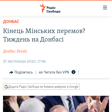
Доступність
посилання
Перейти
ДОНБАС
до
РАДІО СВОБОДА – 70 РОКІВ
Кінець Мінських перемов?
основного
ВСЕ ЗА ДОБУ
матеріалу
Тиждень на Донбасі
СТАТТІ
Перейти
до
Донбас.Реалії
ВІЙНА
ПОЛІТИКА
основної
27 листопада 2020, 17:46
РОСІЙСЬКА «ФІЛЬТРАЦІЯ»
ЕКОНОМІКА
навігації
Перейти
ДОНБАС.РЕАЛІЇ
СУСПІЛЬСТВО
Поділитись
Читати без VPN
до
КРИМ.РЕАЛІЇ
КУЛЬТУРА
пошуку
Додати Радіо Свобода як бажане джерело в Google
ТИ ЯК?
СПОРТ
СХЕМИ
УКРАЇНА
ПРИАЗОВ’Я
СВІТ