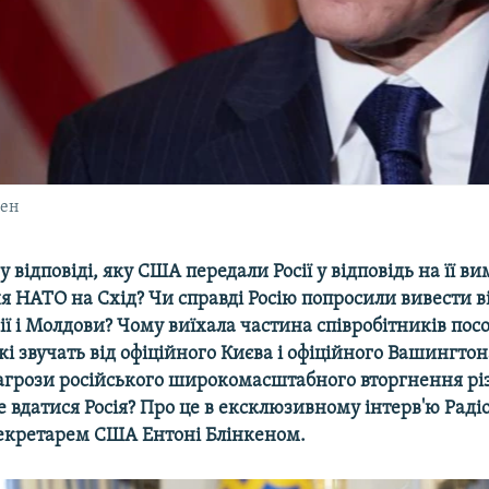
кен
у відповіді, яку США передали Росії у відповідь на її в
 НАТО на Схід? Чи справді Росію попросили вивести ві
зії і Молдови? Чому виїхала частина співробітників по
кі звучать від офіційного Києва і офіційного Вашингто
загрози російського широкомасштабного вторгнення рі
 вдатися Росія? Про це в ексклюзивному інтерв'ю Радіо
кретарем США Ентоні Блінкеном.