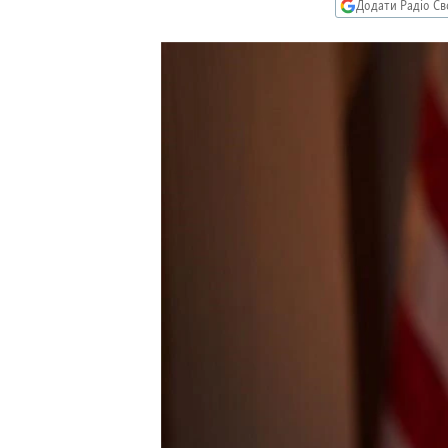
МУЛЬТИМЕДІА
Додати Радіо Св
ФОТО
СПЕЦПРОЄКТИ
ПОДКАСТИ