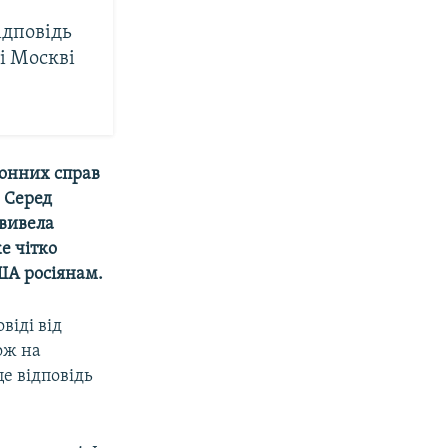
ідповідь
чі Москві
донних справ
. Серед
 вивела
же чітко
ША росіянам.
віді від
ож на
е відповідь