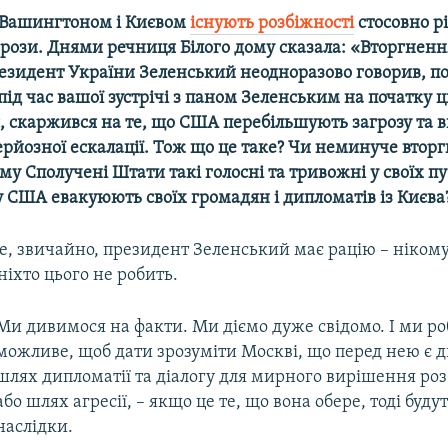
 Вашингтоном і Києвом
існують розбіжності
стосовно р
агрози. Днями речниця Білого дому сказала: «Вторгнен
езидент України Зеленський неодноразово говорив, по 
 під час вашої зустрічі з паном Зеленським на початку ц
я, скаржився на те, що США перебільшують загрозу та 
рйозної ескалації. Тож що це таке? Чи неминуче втор
ому Сполучені Штати такі голосні та тривожні у своїх п
у США евакуюють своїх громадян і дипломатів із Києва
е, звичайно, президент Зеленський має рацію – нікому
 ніхто цього не робить.
Ми дивимося на факти. Ми діємо дуже свідомо. І ми р
можливе, щоб дати зрозуміти Москві, що перед нею є 
шлях дипломатії та діалогу для мирного вирішення ро
або шлях агресії, – якщо це те, що вона обере, тоді буд
наслідки.