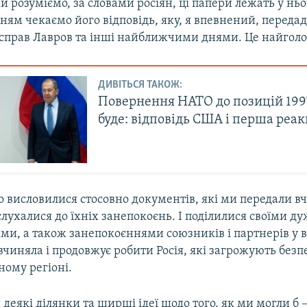
и розуміємо, за словами росіян, ці папери лежать у ньог
ням чекаємо його відповідь, яку, я впевнений, передад
справ Лавров та інші найближчими днями. Це найголо
ДИВІТЬСЯ ТАКОЖ:
Повернення НАТО до позицій 199
буде: відповідь США і перша реакц
 висловилися стосовно документів, які ми передали вч
слухалися до їхніх занепокоєнь. І поділилися своїми 
ми, а також занепокоєннями союзників і партнерів у в
 вчиняла і продовжує робити Росія, які загрожують безп
ному регіоні.
 деякі ділянки та ширші ідеї щодо того, як ми могли б 