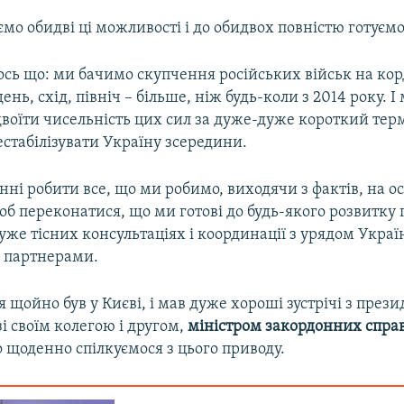
ємо обидві ці можливості і до обидвох повністю готуємо
ось що: ми бачимо скупчення російських військ на ко
ень, схід, північ – більше, ніж будь-коли з 2014 року. 
воїти чисельність цих сил за дуже-дуже короткий терм
естабілізувати Україну зсередини.
ні робити все, що ми робимо, виходячи з фактів, на ос
б переконатися, що ми готові до будь-якого розвитку 
уже тісних консультаціях і координації з урядом Україн
 партнерами.
 я щойно був у Києві, і мав дуже хороші зустрічі з през
і своїм колегою і другом,
міністром закордонних спра
 щоденно спілкуємося з цього приводу.