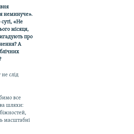
івня
ня неминуче».
суті, «Не
ього місяця,
вигадують про
гнення? А
ублічних
?
 не слід
обимо все
два шляхи:
збіжностей,
уть масштабні