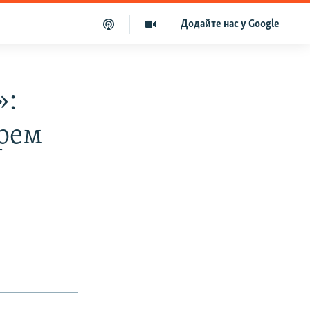
Додайте нас у Google
»:
арем