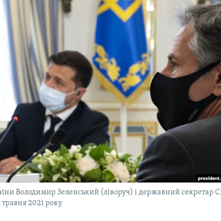
їни Володимир Зеленський (ліворуч) і державний секретар 
6 травня 2021 року