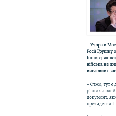
– Учора в Мос
Росії Грушку 
іншого, як по
війська не лиш
висловив своє
– Отже, тут є 
різних людей 
документ, яки
президента П