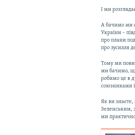
І ми розгляда
А бачимо ми 
України – півд
про плани под
про зусилля д
Тому ми повин
ми бачимо, що
робимо це в д
союзниками і
Як ви знаєте,
Зеленським, з
ми практично