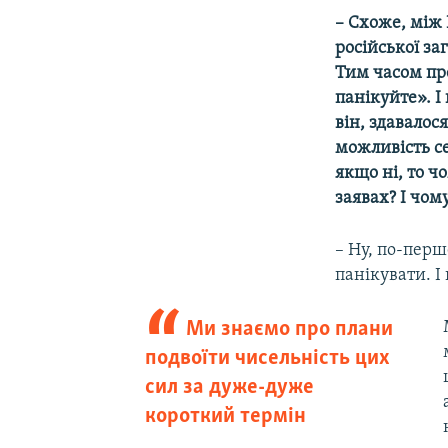
– Схоже, між
російської з
Тим часом пр
панікуйте». І
він, здавалос
можливість се
якщо ні, то ч
заявах? І чом
– Ну, по-перш
панікувати. І
Ми знаємо про плани
подвоїти чисельність цих
сил за дуже-дуже
короткий термін