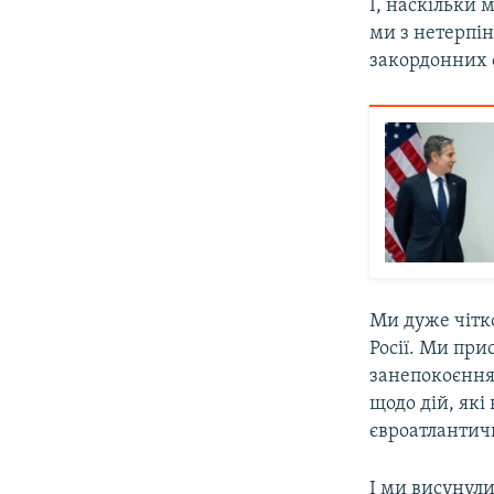
І, наскільки м
ми з нетерпін
закордонних 
Ми дуже чітко
Росії. Ми при
занепокоєння
щодо дій, які
євроатлантич
І ми висунули