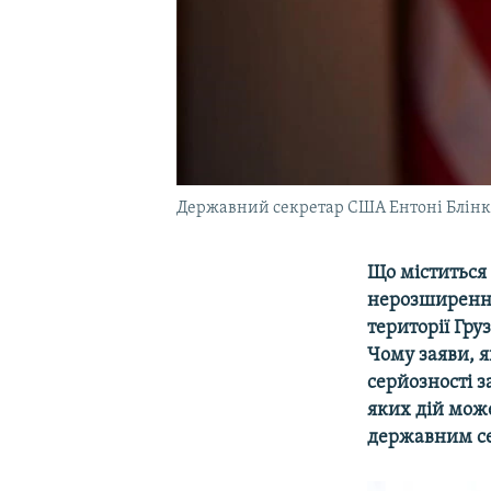
Державний секретар США Ентоні Блін
Що міститься 
нерозширення
території Гру
Чому заяви, я
серйозності 
яких дій може
державним се