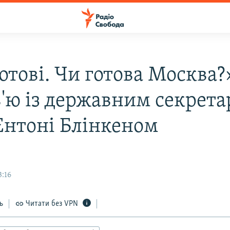
отові. Чи готова Москва?
в'ю із державним секрет
нтоні Блінкеном
3:16
ь
Читати без VPN