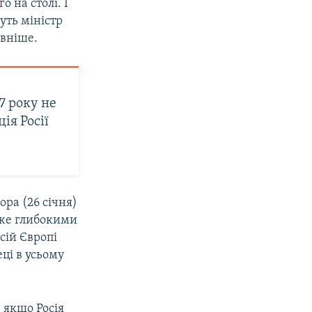
о на столі. І
уть міністр
вніше.
7 року не
ія Росії
ора (26 січня)
дуже глибокими
сій Європі
еці в усьому
– якщо Росія