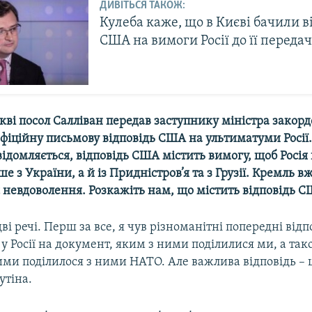
ДИВІТЬСЯ ТАКОЖ:
Кулеба каже, що в Києві бачили в
США на вимоги Росії до її переда
кві посол Салліван передав заступнику міністра закор
офіційну письмову відповідь США на ультиматуми Росії
відомляється, відповідь США містить вимогу, щоб Росія
е з України, а й із Придністров’я та з Грузії. Кремль в
 невдоволення. Розкажіть нам, що містить відповідь С
дві речі. Перш за все, я чув різноманітні попередні відпо
у Росії на документ, яким з ними поділилися ми, а так
ми поділилося з ними НАТО. Але важлива відповідь – ц
утіна.