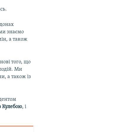
сь.
рдонах
І ми знаємо
ін, а також
нові того, що
подій. Ми
и, а також із
идентом
в Кулебою
, і