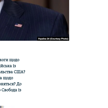
имоги щодо
йська із
сольства США?
на щодо
зняться? До
 Свобода із