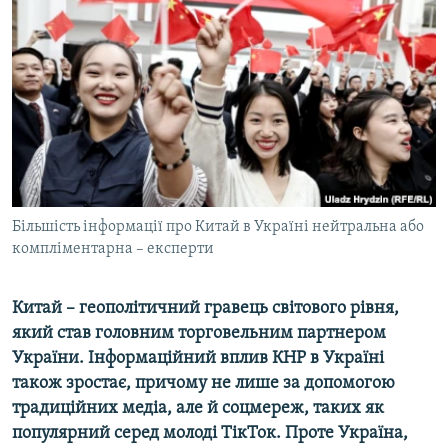
МУЛЬТИМЕДІА
ФОТО
СПЕЦПРОЄКТИ
ПОДКАСТИ
КРИМ РЕАЛІЇ
РУС
Більшість інформації про Китай в Україні нейтральна або
УКР
компліментарна – експерти
КТАТ
Китай – геополітичний гравець світового рівня,
ДОЛУЧАЙСЯ!
який став головним торговельним партнером
України. Інформаційний вплив КНР в Україні
також зростає, причому не лише за допомогою
традиційних медіа, але й соцмереж, таких як
популярний серед молоді ТікТок. Проте Україна,