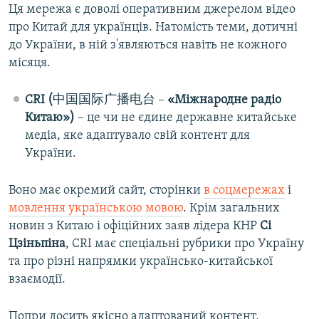
Ця мережа є доволі оперативним джерелом відео
про Китай для українців. Натомість теми, дотичні
до України, в ній з'являються навіть не кожного
місяця.
CRI (
中国国际广播电台 –
«Міжнародне радіо
Китаю»)
– це чи не єдине державне китайське
медіа, яке адаптувало свій контент для
України.
Воно має окремий сайт, сторінки
в соцмережах
і
мовлення українською мовою
. Крім загальних
новин з Китаю і офіційних заяв лідера КНР
Сі
Цзіньпіна
, CRI має спеціальні рубрики про Україну
та про різні напрямки українсько-китайської
взаємодії.
Попри досить якісно адаптований контент,