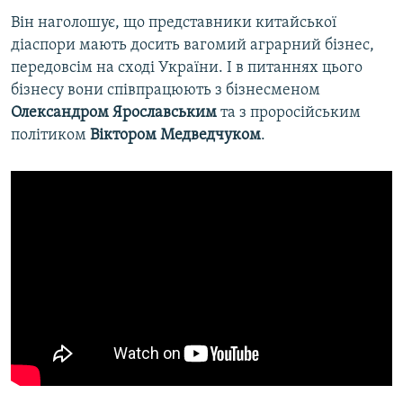
Він наголошує, що представники китайської
діаспори мають досить вагомий аграрний бізнес,
передовсім на сході України. І в питаннях цього
бізнесу вони співпрацюють з бізнесменом
Олександром Ярославським
та з проросійським
політиком
Віктором Медведчуком
.