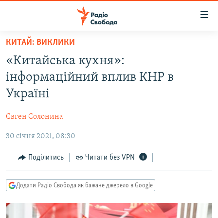
Доступність
посилання
Перейти
КИТАЙ: ВИКЛИКИ
до
РАДІО СВОБОДА – 70 РОКІВ
«Китайська кухня»:
основного
ВСЕ ЗА ДОБУ
матеріалу
інформаційний вплив КНР в
СТАТТІ
Перейти
Україні
до
ВІЙНА
ПОЛІТИКА
основної
Євген Солонина
РОСІЙСЬКА «ФІЛЬТРАЦІЯ»
ЕКОНОМІКА
навігації
Перейти
30 січня 2021, 08:30
ДОНБАС.РЕАЛІЇ
СУСПІЛЬСТВО
до
КРИМ.РЕАЛІЇ
КУЛЬТУРА
Поділитись
Читати без VPN
пошуку
ТИ ЯК?
СПОРТ
Додати Радіо Свобода як бажане джерело в Google
СХЕМИ
УКРАЇНА
КИТАЙ.ВИКЛИКИ
СВІТ