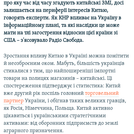
про яку час від часу згадують китайські ЗМІ, досі
Усі сайти RFE/RL
залишається на периферії інтересів Китаю,
говорять експерти. Як КНР впливає на Україну в
інформаційному плані, та які наслідки це може
мати на тлі загострення відносин цієї країни зі
США – з'ясовувало Радіо Свобода.
Зростання впливу Китаю в Україні можна помітити
й неозброєним оком. Мабуть, більшість українців
стикалися з тим, що найпоширеніші імпортні
товари на полицях магазинів – китайські. Ці
спостереження підтверджує і статистика: Китай
вже другий рік поспіль головний
торговельний
партнер
України, і обігнав таких великих гравців,
як Росія, Німеччина, Польща. Китай активно
цікавиться і українськими стратегічними
активами: від оборонних підприємств до землі
аграрного призначення.