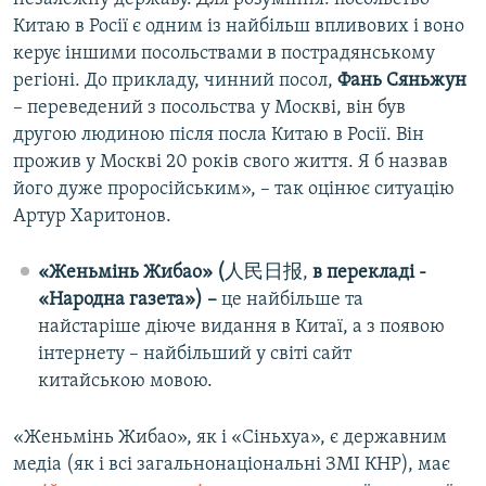
Китаю в Росії є одним із найбільш впливових і воно
керує іншими посольствами в пострадянському
регіоні. До прикладу, чинний посол,
Фань Сяньжун
– переведений з посольства у Москві, він був
другою людиною після посла Китаю в Росії. Він
прожив у Москві 20 років свого життя. Я б назвав
його дуже проросійським», – так оцінює ситуацію
Артур Харитонов.
«Женьмінь Жибао» (
人民日报,
в перекладі -
«Народна газета») –
це найбільше та
найстаріше діюче видання в Китаї, а з появою
інтернету – найбільший у світі сайт
китайською мовою.
«Женьмінь Жибао», як і «Сіньхуа», є державним
медіа (як і всі загальнонаціональні ЗМІ КНР), має