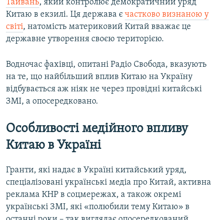
Тайвань
, який контролює демократичний уряд
Китаю в екзилі. Ця держава є
частково визнаною у
світі
, натомість материковий Китай вважає це
державне утворення своєю територією.
Водночас фахівці, опитані Радіо Свобода, вказують
на те, що найбільший вплив Китаю на Україну
відбувається аж ніяк не через провідні китайські
ЗМІ, а опосередковано.
Особливості медійного впливу
Китаю в Україні
Гранти, які надає в Україні китайський уряд,
спеціалізовані українські медіа про Китай, активна
реклама КНР в соцмережах, а також окремі
українські ЗМІ, які «полюбили тему Китаю» в
останні роки – так виглядає опосередкований