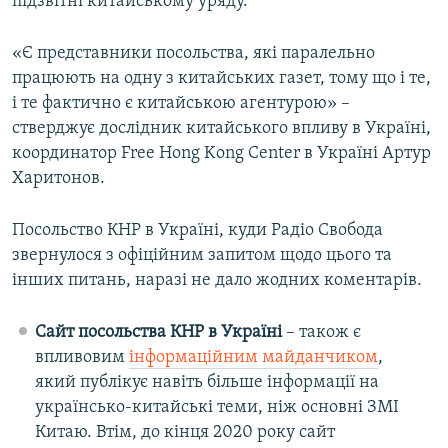
підзвітні китайському уряду.
«Є представники посольства, які паралельно
працюють на одну з китайських газет, тому що і те,
і те фактично є китайською агентурою» –
стверджує дослідник китайського впливу в Україні,
координатор Free Hong Kong Center в Україні Артур
Харитонов.
Посольство КНР в Україні, куди Радіо Свобода
звернулося з офіційним запитом щодо цього та
інших питань, наразі не дало жодних коментарів.
Сайт посольства КНР в Україні
– також є
впливовим
інформаційним майданчиком
,
який публікує навіть більше інформації на
українсько-китайські теми, ніж основні ЗМІ
Китаю. Втім, до кінця 2020 року сайт