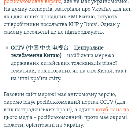
російськомовну версію
, але не має україномовної.
На думку експертів, матеріали про Україну для неї,
як і для інших провідних ЗМІ Китаю, готують
співробітники посольства КНР у Києві. Однак у
самому посольстві це не підтверджують.
CCTV
​(
中国 中央 电视台​ –​
Центральне
телебачення Китаю)
– найбільша мережа
державних китайських телеканалів різної
тематики, орієнтованих як на сам Китай, так і
на інші країни світу.
Базовий сайт мережі має англомовну версію,
окремо існує російськомовний портал ССTV (для
всіх пострадянських країн), а один з
ютуб-каналів
цього медіа – російськомовний, проте має окремі
сюжети, орієнтовані на Україну.