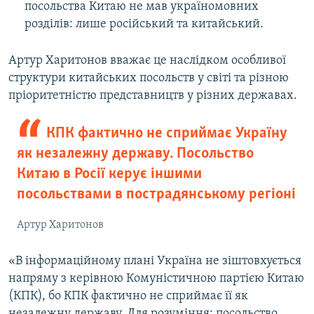
посольства Китаю не мав україномовних
розділів: лише російський та китайський.
Артур Харитонов вважає це наслідком особливої
структури китайських посольств у світі та різною
пріоритетністю представництв у різних державах.
КПК фактично не сприймає Україну
як незалежну державу. Посольство
Китаю в Росії керує іншими
посольствами в пострадянському регіоні
Артур Харитонов
«В інформаційному плані Україна не зіштовхується
напряму з керівною Комуністичною партією Китаю
(КПК), бо КПК фактично не сприймає її як
незалежну державу. Для розуміння: посольство