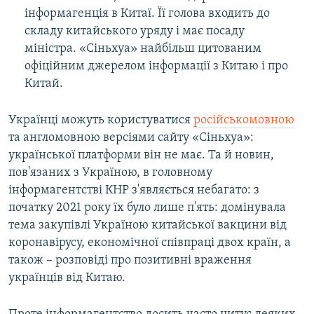
інформагенція в Китаї. Її голова входить до
складу китайського уряду і має посаду
міністра. «Сіньхуа» найбільш цитованим
офіційним джерелом інформації з Китаю і про
Китай.
Українці можуть користуватися
російськомовною
та англомовною версіями сайту «Сіньхуа»:
української платформи він не має. Та й новин,
пов'язаних з Україною, в головному
інформагентстві КНР з'являється небагато: з
початку 2021 року їх було лише п'ять: домінувала
тема закупівлі Україною китайської вакцини від
коронавірусу, економічної співпраці двох країн, а
також – розповіді про позитивні враження
українців від Китаю.