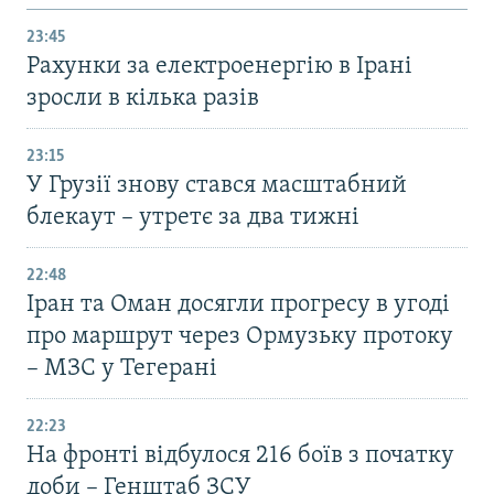
23:45
Рахунки за електроенергію в Ірані
зросли в кілька разів
23:15
У Грузії знову стався масштабний
блекаут – утретє за два тижні
22:48
Іран та Оман досягли прогресу в угоді
про маршрут через Ормузьку протоку
– МЗС у Тегерані
22:23
На фронті відбулося 216 боїв з початку
доби – Генштаб ЗСУ