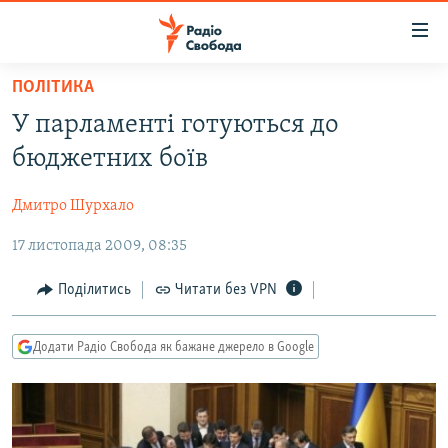
Доступність
посилання
Перейти
ПОЛІТИКА
до
РАДІО СВОБОДА – 70 РОКІВ
У парламенті готуються до
основного
ВСЕ ЗА ДОБУ
матеріалу
бюджетних боїв
СТАТТІ
Перейти
до
Дмитро Шурхало
ВІЙНА
ПОЛІТИКА
основної
17 листопада 2009, 08:35
РОСІЙСЬКА «ФІЛЬТРАЦІЯ»
ЕКОНОМІКА
навігації
Перейти
ДОНБАС.РЕАЛІЇ
СУСПІЛЬСТВО
Поділитись
Читати без VPN
до
КРИМ.РЕАЛІЇ
КУЛЬТУРА
пошуку
Додати Радіо Свобода як бажане джерело в Google
ТИ ЯК?
СПОРТ
СХЕМИ
УКРАЇНА
ПРИАЗОВ’Я
СВІТ