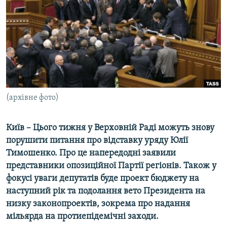
КИТАЙ.ВИКЛИКИ
МУЛЬТИМЕДІА
ФОТО
СПЕЦПРОЄКТИ
ПОДКАСТИ
(архівне фото)
КРИМ РЕАЛІЇ
РУС
Київ – Цього тижня у Верховній Раді можуть знову
порушити питання про відставку уряду Юлії
УКР
Тимошенко. Про це напередодні заявили
КТАТ
представники опозиційної Партії регіонів. Також у
фокусі уваги депутатів буде проект бюджету на
ДОЛУЧАЙСЯ!
наступний рік та подолання вето Президента на
низку законопроектів, зокрема про надання
мільярда на протиепідемічні заходи.