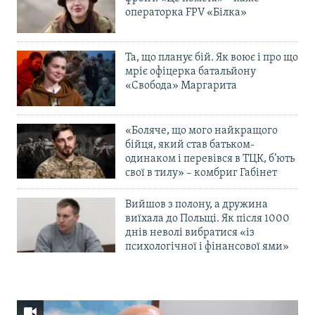
операторка FPV «Білка»
Та, що планує бій. Як воює і про що
мріє офіцерка батальйону
«Свобода» Маргарита
«Боляче, що мого найкращого
бійця, який став батьком-
одинаком і перевівся в ТЦК, б’ють
свої в тилу» – комбриг Габінет
Вийшов з полону, а дружина
виїхала до Польщі. Як після 1000
днів неволі вибратися «із
психологічної і фінансової ями»