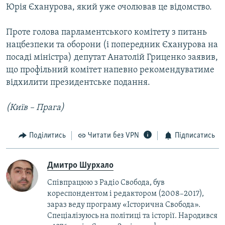
Юрія Єханурова, який уже очолював це відомство.
Проте голова парламентського комітету з питань
нацбезпеки та оборони (і попередник Єханурова на
посаді міністра) депутат Анатолій Гриценко заявив,
що профільний комітет напевно рекомендуватиме
відхилити президентське подання.
(Київ – Прага)
Поділитись
Читати без VPN
Підписатись
Дмитро Шурхало
Співпрацюю з Радіо Свобода, був
кореcпондентом і редактором (2008–2017),
зараз веду програму «Історична Свобода».
Спеціалізуюсь на політиці та історії. Народився