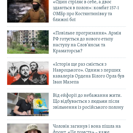
«Один стріляє в себе, а двоє
здаються в полон»: комбат 157-ї
ОМБр про Костянтинівку та
ближні бої
«Повільне прогризання». Армія
РФ готується до нового етапу
наступу на Слов’янськ та
Краматорськ?
«Історія ще раз сміється з
Навроцького». Одним з перших
кавалерів Ордена Білого Орла був
Іван Мазепа
Від ейфорії до небажання жити.
Що відбувається з людьми після
звільнення із російського полону
Чоловік загинув і вона пішла на
фронт. «Це помста» – каже