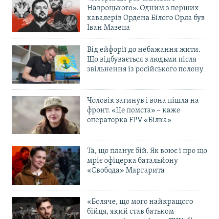
Навроцького». Одним з перших
кавалерів Ордена Білого Орла був
Іван Мазепа
Від ейфорії до небажання жити.
Що відбувається з людьми після
звільнення із російського полону
Чоловік загинув і вона пішла на
фронт. «Це помста» – каже
операторка FPV «Білка»
Та, що планує бій. Як воює і про що
мріє офіцерка батальйону
«Свобода» Маргарита
«Боляче, що мого найкращого
бійця, який став батьком-