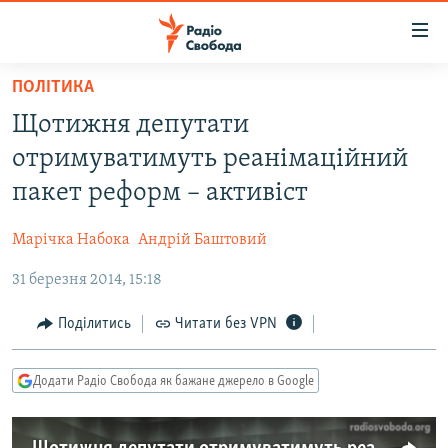
Доступність
посилання
Перейти
ПОЛІТИКА
до
РАДІО СВОБОДА – 70 РОКІВ
Щотижня депутати
основного
ВСЕ ЗА ДОБУ
матеріалу
отримуватимуть реанімаційний
СТАТТІ
Перейти
пакет реформ – активіст
до
ВІЙНА
ПОЛІТИКА
основної
Марічка Набока
Андрій Баштовий
РОСІЙСЬКА «ФІЛЬТРАЦІЯ»
ЕКОНОМІКА
навігації
Перейти
31 березня 2014, 15:18
ДОНБАС.РЕАЛІЇ
СУСПІЛЬСТВО
до
КРИМ.РЕАЛІЇ
КУЛЬТУРА
Поділитись
Читати без VPN
пошуку
ТИ ЯК?
СПОРТ
Додати Радіо Свобода як бажане джерело в Google
СХЕМИ
УКРАЇНА
КИТАЙ.ВИКЛИКИ
СВІТ