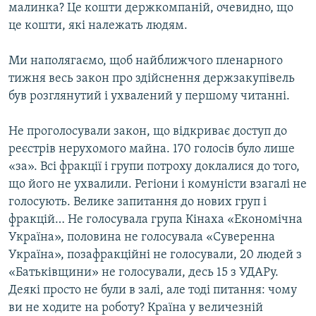
малинка? Це кошти держкомпаній, очевидно, що
це кошти, які належать людям.
Ми наполягаємо, щоб найближчого пленарного
тижня весь закон про здійснення держзакупівель
був розглянутий і ухвалений у першому читанні.
Не проголосували закон, що відкриває доступ до
реєстрів нерухомого майна. 170 голосів було лише
«за». Всі фракції і групи потроху доклалися до того,
що його не ухвалили. Регіони і комуністи взагалі не
голосують. Велике запитання до нових груп і
фракцій… Не голосувала група Кінаха «Економічна
Україна», половина не голосувала «Суверенна
Україна», позафракційні не голосували, 20 людей з
«Батьківщини» не голосували, десь 15 з УДАРу.
Деякі просто не були в залі, але тоді питання: чому
ви не ходите на роботу? Країна у величезній