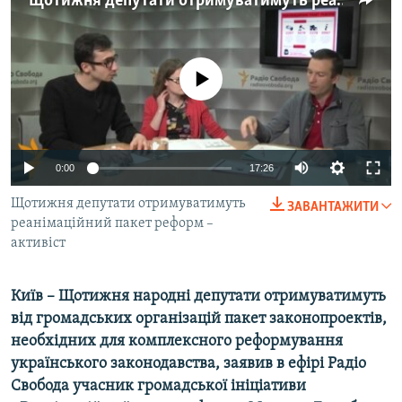
Щотижня депутати отримуватимуть реанімаційний пакет реформ – активіст
МУЛЬТИМЕДІА
ФОТО
No media source currently available
СПЕЦПРОЄКТИ
ПОДКАСТИ
КРИМ РЕАЛІЇ
0:00
17:26
РУС
Щотижня депутати отримуватимуть
ЗАВАНТАЖИТИ
УКР
реанімаційний пакет реформ –
активіст
КТАТ
Київ – Щотижня народні депутати отримуватимуть
ДОЛУЧАЙСЯ!
від громадських організацій пакет законопроектів,
необхідних для комплексного реформування
українського законодавства, заявив в ефірі Радіо
Свобода учасник громадської ініціативи