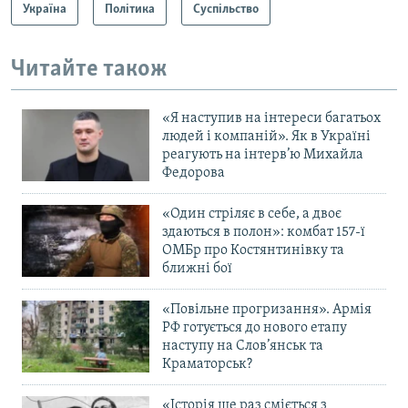
Україна
Політика
Суспільство
Читайте також
«Я наступив на інтереси багатьох
людей і компаній». Як в Україні
реагують на інтерв’ю Михайла
Федорова
«Один стріляє в себе, а двоє
здаються в полон»: комбат 157-ї
ОМБр про Костянтинівку та
ближні бої
«Повільне прогризання». Армія
РФ готується до нового етапу
наступу на Слов’янськ та
Краматорськ?
«Історія ще раз сміється з