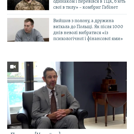
одинаком і перевівся в ТЦК, б’ють
свої в тилу» – комбриг Габінет
Вийшов з полону, а дружина
виїхала до Польщі. Як після 1000
днів неволі вибратися «із
психологічної і фінансової ями»