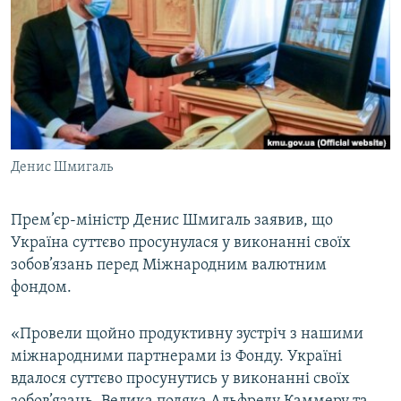
КИТАЙ.ВИКЛИКИ
МУЛЬТИМЕДІА
ФОТО
СПЕЦПРОЄКТИ
ПОДКАСТИ
Денис Шмигаль
КРИМ РЕАЛІЇ
РУС
Прем’єр-міністр Денис Шмигаль заявив, що
Україна суттєво просунулася у виконанні своїх
УКР
зобов’язань перед Міжнародним валютним
КТАТ
фондом.
ДОЛУЧАЙСЯ!
«Провели щойно продуктивну зустріч з нашими
міжнародними партнерами із Фонду. Україні
вдалося суттєво просунутись у виконанні своїх