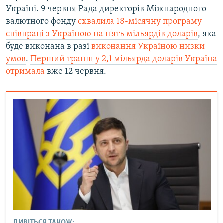
Україні. 9 червня Рада директорів Міжнародного
валютного фонду
схвалила 18-місячну програму
співпраці з Україною на п’ять мільярдів доларів
, яка
буде виконана в разі
виконання Україною низки
умов
.
Перший транш у 2,1 мільярда доларів Україна
отримала
вже 12 червня.
ДИВІТЬСЯ ТАКОЖ: