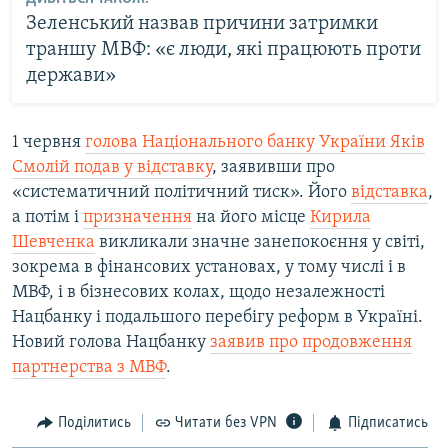
Зеленський назвав причини затримки
траншу МВФ: «є люди, які працюють проти
держави»
1 червня
голова Національного банку України Яків
Смолій подав у відставку
, заявивши про
«систематичний політичний тиск». Його
відставка
,
а потім і
призначення
на його місце
Кирила
Шевченка
викликали значне занепокоєння у світі,
зокрема в фінансових установах, у тому числі і в
МВФ, і в бізнесових колах, щодо незалежності
Нацбанку і подальшого перебігу реформ в Україні.
Новий голова Нацбанку
заявив про продовження
партнерства з МВФ
.
Поділитись
Читати без VPN
Підписатись