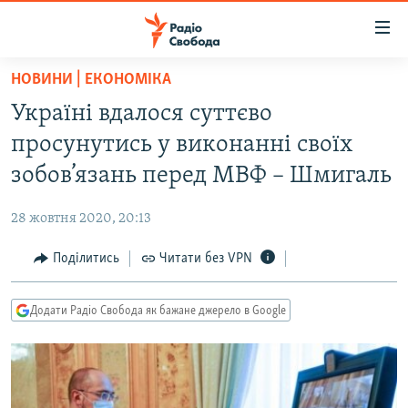
Доступність
посилання
Перейти
НОВИНИ | ЕКОНОМІКА
до
РАДІО СВОБОДА – 70 РОКІВ
Україні вдалося суттєво
основного
ВСЕ ЗА ДОБУ
матеріалу
просунутись у виконанні своїх
СТАТТІ
Перейти
зобов’язань перед МВФ – Шмигаль
до
ВІЙНА
ПОЛІТИКА
основної
28 жовтня 2020, 20:13
РОСІЙСЬКА «ФІЛЬТРАЦІЯ»
ЕКОНОМІКА
навігації
Перейти
Поділитись
Читати без VPN
ДОНБАС.РЕАЛІЇ
СУСПІЛЬСТВО
до
КРИМ.РЕАЛІЇ
КУЛЬТУРА
пошуку
Додати Радіо Свобода як бажане джерело в Google
ТИ ЯК?
СПОРТ
СХЕМИ
УКРАЇНА
ПРИАЗОВ’Я
СВІТ