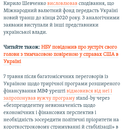
Кирило Шевченко
висловлював
сподівання, що
Міжнародний валютний фонд передасть Україні
новий транш до кінця 2020 року. З аналогічними
заявами виступали й інші представники
української влади.
Читайте також:
НБУ повідомив про зустріч свого
голови з тимчасовою повіреною у справах США в
Україні
7 травня після багатомісячних переговорів із
Україною щодо трирічної програми розширеного
фінансування МВФ урешті
відмовився від неї і
запропонував вужчу програму
stand-by через
«безпрецедентну невизначеність щодо
економічних і фінансових перспектив і
необхідність зосередити політичні пріоритети на
короткостроковому стримуванні й стабілізації» в