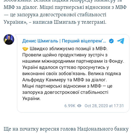
зобов’язань. Велика подяка Альфреду Каммеру та
МВФ за діалог. Міцні партнерські відносини з МВФ
— це запорука довгострокової стабільності
Усі сайти RFE/RL
України», – написав Шмигаль у телеграмі.
Ще на початку вересня голова Національного банку