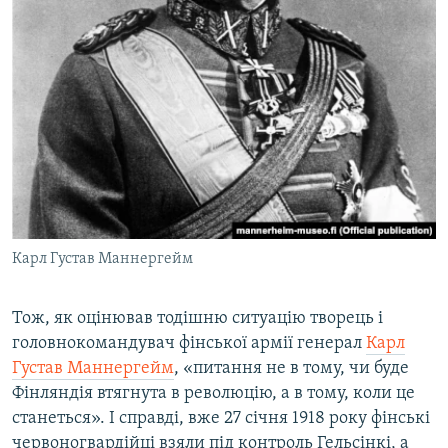
Карл Густав Маннергейм
Тож, як оцінював тодішню ситуацію творець і
головнокомандувач фінської армії генерал
Карл
Густав Маннергейм
, «питання не в тому, чи буде
Фінляндія втягнута в революцію, а в тому, коли це
станеться». І справді, вже 27 січня 1918 року фінські
червоногвардійці взяли під контроль Гельсінкі, а