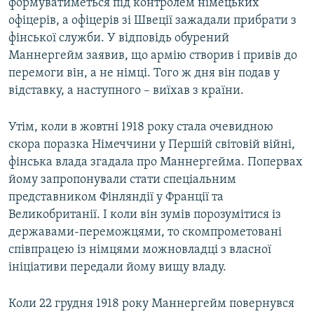
формуватиметься під контролем німецьких
офіцерів, а офіцерів зі Швеції зажадали прибрати з
фінської служби. У відповідь обурений
Маннергейм заявив, що армію створив і привів до
перемоги він, а не німці. Того ж дня він подав у
відставку, а наступного – виїхав з країни.
Утім, коли в жовтні 1918 року стала очевидною
скора поразка Німеччини у Першій світовій війні,
фінська влада згадала про Маннергейма. Попервах
йому запропонували стати спеціальним
представником Фінляндії у Франції та
Великобританії. І коли він зумів порозумітися із
державами-переможцями, то скомпрометовані
співпрацею із німцями можновладці з власної
ініціативи передали йому вищу владу.
Коли 22 грудня 1918 року Маннергейм повернувся