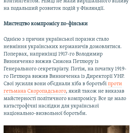
контингентом. Німці не мали вирішального впливу
на подальший розвиток подій у Фінляндії.
Мистецтво компромісу по-фінськи
Однією з причин української поразки стало
невміння українських керманичів домовлятися.
Попервах, наприкінці 1917-го Володимир
Винниченко вижив Симона Петлюру із
Генерального секретаріату. Потім, на початку 1919-
го Петлюра вижив Винниченка із Директорії УНР.
Свої зусилля вони об’єднали хіба в боротьбі
проти
гетьмана Скоропадського
, який також не виказав
майстерності політичного компромісу. Все це мало
катастрофічні наслідки для української
національно-визвольної боротьби.