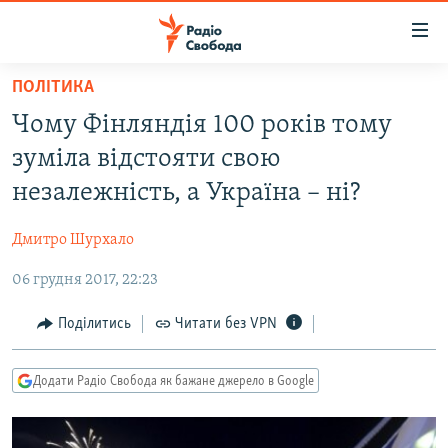
Доступність
посилання
Перейти
ПОЛІТИКА
до
РАДІО СВОБОДА – 70 РОКІВ
Чому Фінляндія 100 років тому
основного
ВСЕ ЗА ДОБУ
матеріалу
зуміла відстояти свою
СТАТТІ
Перейти
незалежність, а Україна – ні?
до
ВІЙНА
ПОЛІТИКА
основної
Дмитро Шурхало
РОСІЙСЬКА «ФІЛЬТРАЦІЯ»
ЕКОНОМІКА
навігації
Перейти
06 грудня 2017, 22:23
ДОНБАС.РЕАЛІЇ
СУСПІЛЬСТВО
до
КРИМ.РЕАЛІЇ
КУЛЬТУРА
Поділитись
Читати без VPN
пошуку
ТИ ЯК?
СПОРТ
Додати Радіо Свобода як бажане джерело в Google
СХЕМИ
УКРАЇНА
КИТАЙ.ВИКЛИКИ
СВІТ