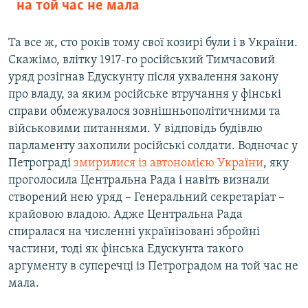
на той час не мала
Та все ж, сто років тому свої козирі були і в України.
Скажімо, влітку 1917-го російський Тимчасовий
уряд розігнав Едускунту після ухвалення закону
про владу, за яким російське втручання у фінські
справи обмежувалося зовнішньополітичними та
військовими питаннями. У відповідь будівлю
парламенту захопили російські солдати. Водночас у
Петрограді
змирилися із автономією України
, яку
проголосила Центральна Рада і навіть визнали
створений нею уряд – Генеральний секретаріат –
крайовою владою. Адже Центральна Рада
спиралася на численні українізовані збройні
частини, тоді як фінська Едускунта такого
аргументу в суперечці із Петроградом на той час не
мала.