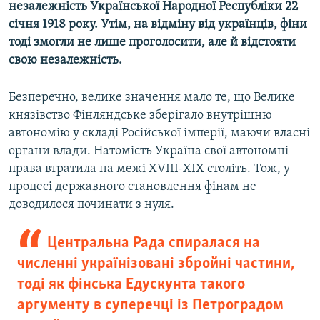
незалежність Української Народної Республіки 22
Усі сайти RFE/RL
січня 1918 року. Утім, на відміну від українців, фіни
тоді змогли не лише проголосити, але й відстояти
свою незалежність.
Безперечно, велике значення мало те, що Велике
князівство Фінляндське зберігало внутрішню
автономію у складі Російської імперії, маючи власні
органи влади. Натомість Україна свої автономні
права втратила на межі XVIII-XIX століть. Тож, у
процесі державного становлення фінам не
доводилося починати з нуля.
Центральна Рада спиралася на
численні українізовані збройні частини,
тоді як фінська Едускунта такого
аргументу в суперечці із Петроградом