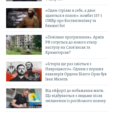
«Один стріляє в себе, а двоє
здаються в полон»: комбат 157-ї
ОМБр про Костянтинівку та
ближні бої
«Повільне прогризання». Армія
РФ готується до нового етапу
наступу на Слов’янськ та
Краматорськ?
«Історія ще раз сміється з
Навроцького». Одним з перших
кавалерів Ордена Білого Орла був
Іван Мазепа
Від ейфорії до небажання жити.
Що відбувається з людьми після
звільнення із російського полону