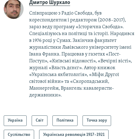
Дмитро Шурхало
Співпрацюю з Радіо Свобода, був
кореcпондентом і редактором (2008–2017),
зараз веду програму «Історична Свобода».
Спеціалізуюсь на політиці та історії. Народився
в 1976 році у Сумах. Закінчив факультет
журналістики Львівського університету імені
Івана Франка. Працював у газетах «Пост-
Поступ», «Київські відомості», «Вечірні вісті»,
журналі «Власть дєнєг». Автор книжок
«Українська якбитологія», «Міфи Другої
світової війни» та «Скоропадський,
Маннергейм, Врангель: кавалеристи-
державники».
Україна
Світ
Політика
Точка зору
Суспільство
Українська революція 1917–1921