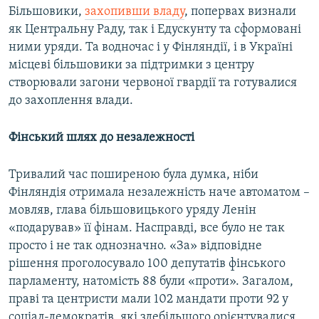
Більшовики,
захопивши владу
, попервах визнали
як Центральну Раду, так і Едускунту та сформовані
ними уряди. Та водночас і у Фінляндії, і в Україні
місцеві більшовики за підтримки з центру
створювали загони червоної гвардії та готувалися
до захоплення влади.
Фінський шлях до незалежності
Тривалий час поширеною була думка, ніби
Фінляндія отримала незалежність наче автоматом –
мовляв, глава більшовицького уряду Ленін
«подарував» її фінам. Насправді, все було не так
просто і не так однозначно. «За» відповідне
рішення проголосувало 100 депутатів фінського
парламенту, натомість 88 були «проти». Загалом,
праві та центристи мали 102 мандати проти 92 у
соціал-демократів, які здебільшого орієнтувалися