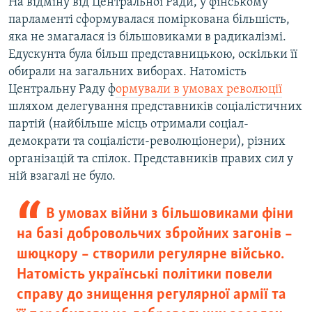
На відміну від Центральної Ради, у фінському
парламенті сформувалася поміркована більшість,
яка не змагалася із більшовиками в радикалізмі.
Едускунта була більш представницькою, оскільки її
обирали на загальних виборах. Натомість
Центральну Раду ф
ормували в умовах революції
шляхом делегування представників соціалістичних
партій (найбільше місць отримали соціал-
демократи та соціалісти-революціонери), різних
організацій та спілок. Представників правих сил у
ній взагалі не було.
В умовах війни з більшовиками фіни
на базі добровольчих збройних загонів –
шюцкору – створили регулярне військо.
Натомість українські політики повели
справу до знищення регулярної армії та