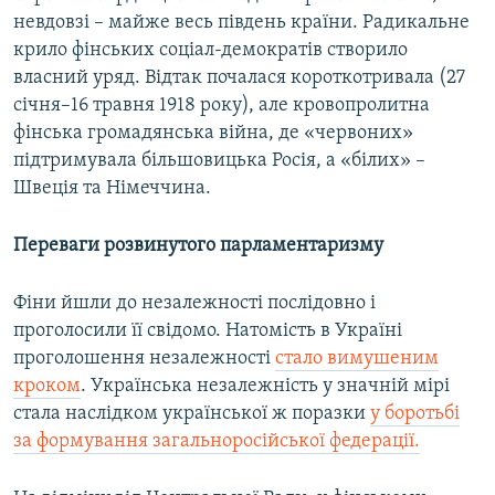
невдовзі – майже весь південь країни. Радикальне
крило фінських соціал-демократів створило
власний уряд. Відтак почалася короткотривала (27
січня–16 травня 1918 року), але кровопролитна
фінська громадянська війна, де «червоних»
підтримувала більшовицька Росія, а «білих» –
Швеція та Німеччина.
Переваги розвинутого парламентаризму
Фіни йшли до незалежності послідовно і
проголосили її свідомо. Натомість в Україні
проголошення незалежності
стало вимушеним
кроком
. Українська незалежність у значній мірі
стала наслідком української ж поразки
у боротьбі
за формування загальноросійської федерації.