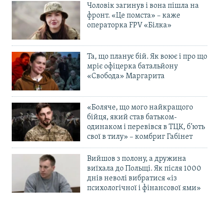
Чоловік загинув і вона пішла на
фронт. «Це помста» – каже
операторка FPV «Білка»
Та, що планує бій. Як воює і про що
мріє офіцерка батальйону
«Свобода» Маргарита
«Боляче, що мого найкращого
бійця, який став батьком-
одинаком і перевівся в ТЦК, б’ють
свої в тилу» – комбриг Габінет
Вийшов з полону, а дружина
виїхала до Польщі. Як після 1000
днів неволі вибратися «із
психологічної і фінансової ями»