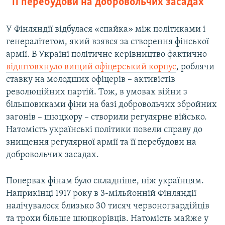
її перебудови на добровольчих засадах
У Фінляндії відбулася «спайка» між політиками і
генералітетом, який взявся за створення фінської
армії. В Україні політичне керівництво фактично
відштовхнуло вищий офіцерський корпус
, роблячи
ставку на молодших офіцерів – активістів
революційних партій. Тож, в умовах війни з
більшовиками фіни на базі добровольчих збройних
загонів – шюцкору – створили регулярне військо.
Натомість українські політики повели справу до
знищення регулярної армії та її перебудови на
добровольчих засадах.
Попервах фінам було складніше, ніж українцям.
Наприкінці 1917 року в 3-мільйонній Фінляндії
налічувалося близько 30 тисяч червоногвардійців
та трохи більше шюцкорівців. Натомість майже у