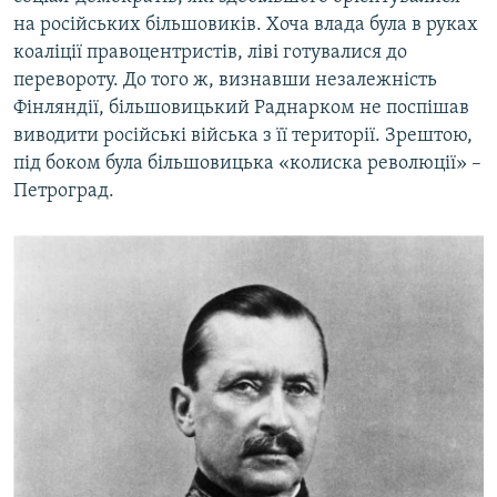
на російських більшовиків. Хоча влада була в руках
коаліції правоцентристів, ліві готувалися до
перевороту. До того ж, визнавши незалежність
Фінляндії, більшовицький Раднарком не поспішав
виводити російські війська з її території. Зрештою,
під боком була більшовицька «колиска революції» –
Петроград.