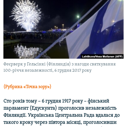
МУЛЬТИМЕДІА
ФОТО
СПЕЦПРОЄКТИ
ПОДКАСТИ
КРИМ РЕАЛІЇ
РУС
Феєрверк у Гельсінкі (Фінляндія) з нагоди святкування
УКР
100-річчя незалежності, 6 грудня 2017 року
КТАТ
(Рубрика «Точка зору»)
ДОЛУЧАЙСЯ!
Сто років тому – 6 грудня 1917 року – фінський
парламент (Едускунта) проголосив незалежність
Фінляндії. Українська Центральна Рада вдалася до
такого кроку через півтора місяці, проголосивши