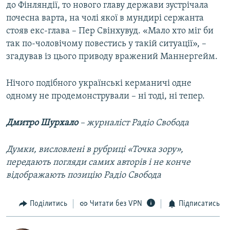
до Фінляндії, то нового главу держави зустрічала
почесна варта, на чолі якої в мундирі сержанта
стояв екс-глава – Пер Свінхувуд. «Мало хто міг би
так по-чоловічому повестись у такій ситуації», –
згадував із цього приводу вражений Маннергейм.
Нічого подібного українські керманичі одне
одному не продемонстрували – ні тоді, ні тепер.
Дмитро Шурхало
– журналіст Радіо Свобода
Думки, висловлені в рубриці «Точка зору»,
передають погляди самих авторів і не конче
відображають позицію Радіо Свобода
Поділитись
Читати без VPN
Підписатись