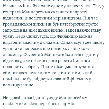
Між тим, фінські керманичі виказали значно
більше вміння йти одне одному на поступки. Так, у
генерала Маннергейма склалися непрості
відносини із політичним керівництвом. Під час
громадянської війни він був категорично проти
запрошення німецьких військ, запевняючи главу
уряду Пера Свінхувуда, що Фінляндію можна
відстояти власними силами. Однак всупереч цьому
уряд таки попросив про німецьку військову
допомогу. Обурений Маннергейм хотів подати у
відставку, але не став цього робити і мовчки
проковтнув образу. Проте німецьке втручання
обмежилося невеликим контингентом, який
номінально був підпорядкований фінському
командуванню.
Невдовзі на засіданні уряду Маннергейму
повідомили: відтепер фінська армія