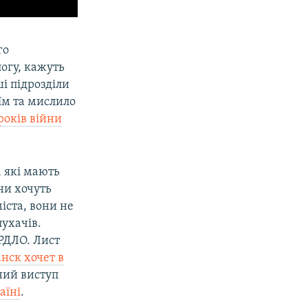
го
логу, кажуть
ші підрозділи
їм та мислило
років війни
, які мають
ни хочуть
іста, вони не
лухачів.
ОРДЛО. Лист
нск хочет в
ний виступ
аїні
.