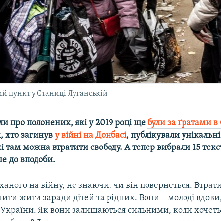
ий пункт у Станиці Луганській
и про полонених, які у 2019 році ще
були за ґратами в
, хто загинув
у війні на Донбасі
, публікували унікальні
які там можна втратити свободу. А тепер вибрали 15 текст
е до вподоби.
ханого на війну, не знаючи, чи він повернеться. Втрат
ити жити заради дітей та рідних. Вони – молоді вдови
 України. Як вони залишаються сильними, коли хочет