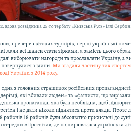
, вдова розвідника 25-го тербату «Київська Русь» Іллі Сербин
пи, призери світових турнірів, перші українські номер
кі мали всі шанси стати зірками, а замість цього обра
 далі виборювати нагороди та прославляти Україну, а в
 повернулися з війни.
Ми згадали частину тих спортсме
ході України з 2014 року.
 одна з головних страшилок російських пропагандисті
дерівці, які вбивали людей» та «фашисти, що вирізали
дянська пропаганда, яка була необхідна, щоб підкори
егіон і не дати ніколи піднятися проти влади. Проте 
8 районів 18 районів були абсолютно прихильні до оуні
 осередки «Просвіти», де поширювалася українська літ