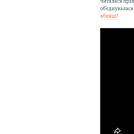
читалася прав
об’єднувалася
вбивці?