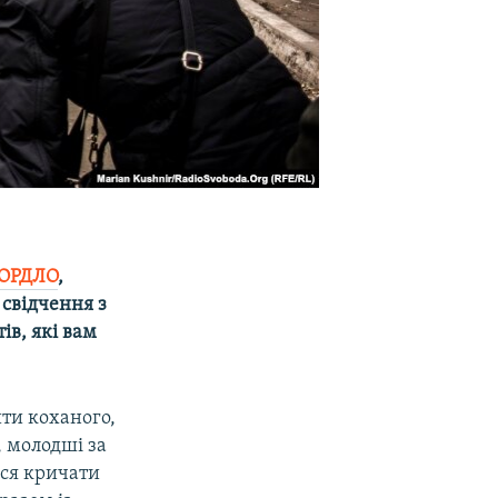
 ОРДЛО
,
 свідчення з
ів, які вам
ити коханого,
, молодші за
ься кричати