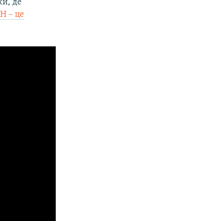
ки, де
УН – це