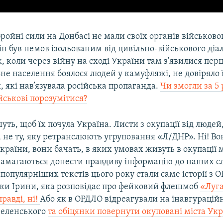
бройні сили на Донбасі не мали своїх органів військово
ін був немов ізольованим від цивільно-військового діа
, коли через війну на сході України там з'явилися пер
ьне населення боялося людей у камуфляжі, не довіряло 
 які нав’язувала російська пропаганда.
Чи змогли за 5 
ійськові порозумітися?
ть, щоб їх почула Україна. Листи з окупації від людей
 не ту, яку ретранслюють угруповання «Л/ДНР». Ні! Во
раїни, вони бачать, в яких умовах живуть в окупації м
і намагаються донести правдиву інформацію до наших с
опулярніших текстів цього року стали саме історії з 
нки Ірини, яка розповідає про фейковий флешмоб
«Луга
равді, ні!
Або як в ОРДЛО відреагували на інавгурацій
Зеленського
та обіцянки повернути окуповані міста Укр