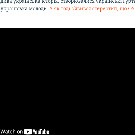
дива українська історія, створювалися українські гурт
 українська молодь.
А як тоді з’явився стереотип, що О