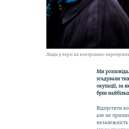
Люди у черзі на контрольно-перепускн
Ми розповідал
згадували тих
окупації, за 
були найбільш
Відпустити ко
але не припин
незалежність