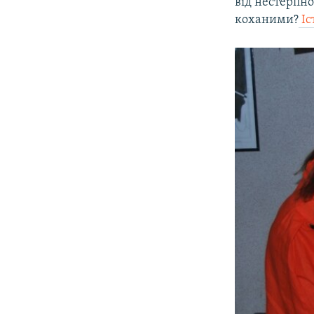
від нестерпн
коханими?
Іс