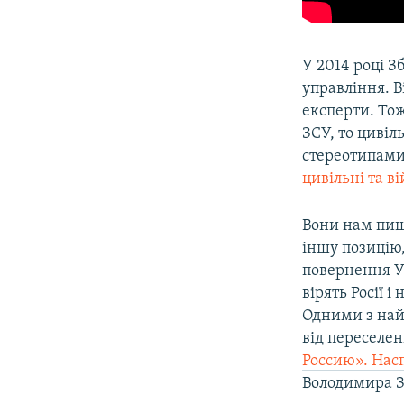
У 2014 році З
управління. В
експерти. Тож
ЗСУ, то цивіл
стереотипами,
цивільні та в
Вони нам пишу
іншу позицію,
повернення Ук
вірять Росії 
Одними з найп
від переселе
Россию». Насп
Володимира 