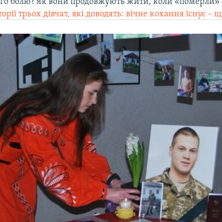
ого болю? Як вони продовжують жити, коли «померли» 
торії трьох дівчат, які доводять: вічне кохання існує – 