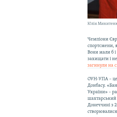
Юлія Микитенко
Чемпіони Євро
спортсмени, я
Вони мали б і
захищати і не
загинули на с
ОУН-УПА – це
Донбасу. «Бан
України» – ра
шахтарський р
Донеччині з 2
створювалися