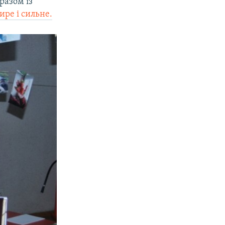
разом із
щире і сильне.