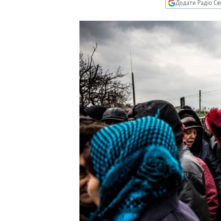
МУЛЬТИМЕДІА
Додати Радіо Св
ФОТО
СПЕЦПРОЄКТИ
ПОДКАСТИ