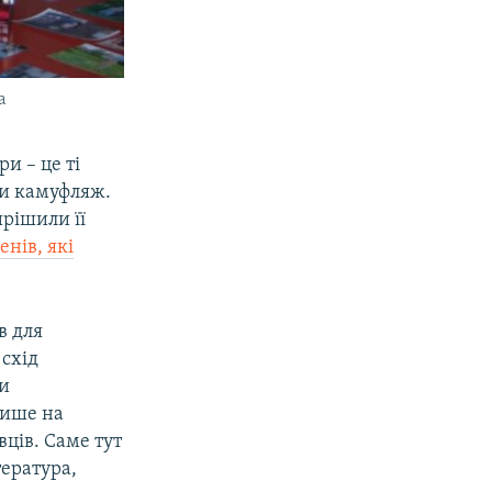
а
и – це ті
ли камуфляж.
ирішили її
нів, які
в для
 схід
ти
лише на
вців. Саме тут
ература,