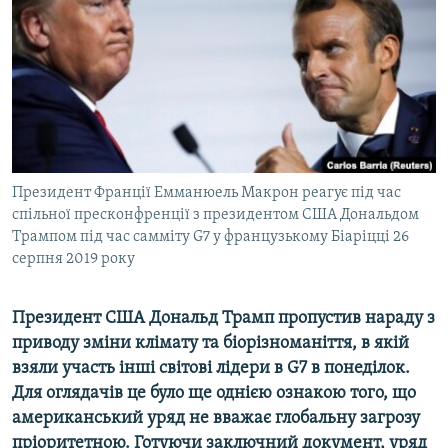
МУЛЬТИМЕДІА
ФОТО
СПЕЦПРОЄКТИ
ПОДКАСТИ
КРИМ РЕАЛІЇ
Президент Франції Емманюель Макрон реагує під час
РУС
спільної пресконфренції з президентом США Дональдом
Трампом під час самміту G7 у французькому Біаріцці 26
УКР
серпня 2019 року
КТАТ
Президент США Дональд Трамп пропустив нараду з
ДОЛУЧАЙСЯ!
приводу зміни клімату та біорізноманіття, в якій
взяли участь інші світові лідери в G7 в понеділок.
Для оглядачів це було ще однією ознакою того, що
американський уряд не вважає глобальну загрозу
пріоритетною. Готуючи заключний документ, уряд