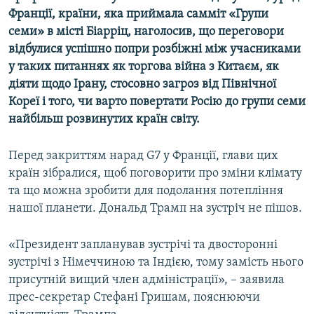
Усі сайти RFE/RL
Франції, країни, яка приймала самміт «Групи
семи» в місті Біарріц, наголосив, що переговори
відбулися успішно попри розбіжні між учасниками
у таких питаннях як торгова війна з Китаєм, як
діяти щодо Ірану, стосовно загроз від Північної
Кореї і того, чи варто повертати Росію до групи семи
найбільш розвинутих країн світу.
Перед закриттям нарад G7 у Франції, глави цих
країн зібралися, щоб поговорити про зміни клімату
та що можна зробити для подолання потепління
нашої планети. Дональд Трамп на зустріч не пішов.
«Президент запланував зустрічі та двосторонні
зустрічі з Німеччиною та Індією, тому замість нього
присутній вищий член адміністрації», – заявила
прес-секретар Стефані Гришам, пояснюючи