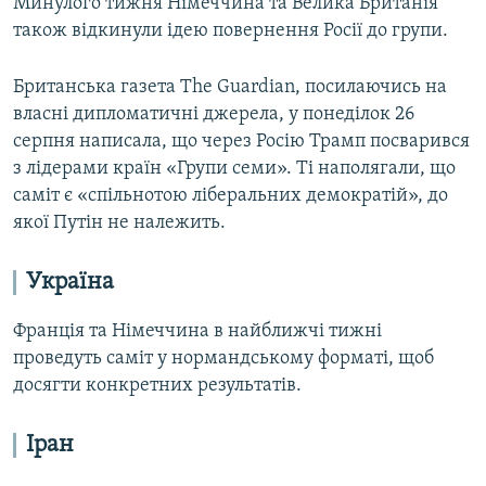
Минулого тижня Німеччина та Велика Британія
також відкинули ідею повернення Росії до групи.
Британська газета The Guardian, посилаючись на
власні дипломатичні джерела, у понеділок 26
серпня написала, що через Росію Трамп посварився
з лідерами країн «Групи семи». Ті наполягали, що
саміт є «спільнотою ліберальних демократій», до
якої Путін не належить.
Україна
Франція та Німеччина в найближчі тижні
проведуть саміт у нормандському форматі, щоб
досягти конкретних результатів.
Іран