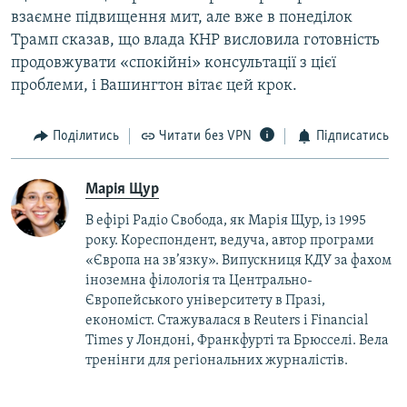
взаємне підвищення мит, але вже в понеділок
Трамп сказав, що влада КНР висловила готовність
продовжувати «спокійні» консультації з цієї
проблеми, і Вашингтон вітає цей крок.
Поділитись
Читати без VPN
Підписатись
Марія Щур
В ефірі Радіо Свобода, як Марія Щур, із 1995
року. Кореспондент, ведуча, автор програми
«Європа на зв’язку». Випускниця КДУ за фахом
іноземна філологія та Центрально-
Європейського університету в Празі,
економіст. Стажувалася в Reuters і Financial
Times у Лондоні, Франкфурті та Брюсселі. Вела
тренінги для регіональних журналістів.