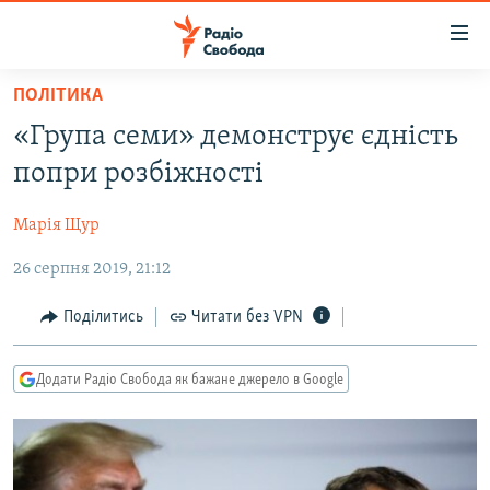
Доступність
посилання
Перейти
ПОЛІТИКА
до
РАДІО СВОБОДА – 70 РОКІВ
«Група семи» демонструє єдність
основного
ВСЕ ЗА ДОБУ
матеріалу
попри розбіжності
СТАТТІ
Перейти
до
Марія Щур
ВІЙНА
ПОЛІТИКА
основної
26 серпня 2019, 21:12
РОСІЙСЬКА «ФІЛЬТРАЦІЯ»
ЕКОНОМІКА
навігації
Перейти
ДОНБАС.РЕАЛІЇ
СУСПІЛЬСТВО
Поділитись
Читати без VPN
до
КРИМ.РЕАЛІЇ
КУЛЬТУРА
пошуку
Додати Радіо Свобода як бажане джерело в Google
ТИ ЯК?
СПОРТ
СХЕМИ
УКРАЇНА
КИТАЙ.ВИКЛИКИ
СВІТ