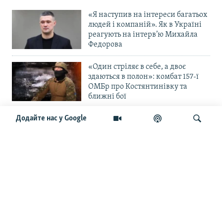
«Я наступив на інтереси багатьох
людей і компаній». Як в Україні
реагують на інтерв’ю Михайла
Федорова
«Один стріляє в себе, а двоє
здаються в полон»: комбат 157-ї
ОМБр про Костянтинівку та
ближні бої
Додайте нас у Google
«Повільне прогризання». Армія
РФ готується до нового етапу
наступу на Слов’янськ та
Краматорськ?
Шукати
«Історія ще раз сміється з
Навроцького». Одним з перших
кавалерів Ордена Білого Орла був
Іван Мазепа