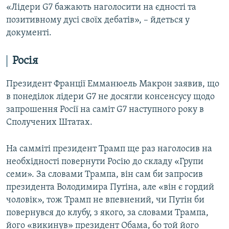
«Лідери G7 бажають наголосити на єдності та
позитивному дусі своїх дебатів», – йдеться у
документі.
Росія
Президент Франції Емманюель Макрон заявив, що
в понеділок лідери G7 не досягли консенсусу щодо
запрошення Росії на саміт G7 наступного року в
Сполучених Штатах.
На самміті президент Трамп ще раз наголосив на
необхідності повернути Росію до складу «Групи
семи». За словами Трампа, він сам би запросив
президента Володимира Путіна, але «він є гордий
чоловік», тож Трамп не впевнений, чи Путін би
повернувся до клубу, з якого, за словами Трампа,
його «викинув» президент Обама, бо той його