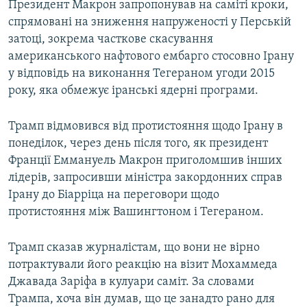
Президент Макрон запропонував на саміті кроки,
спрямовані на зниження напруженості у Перській
затоці, зокрема часткове скасування
американського нафтового ембарго стосовно Ірану
у відповідь на виконання Тегераном угоди 2015
року, яка обмежує іранські ядерні програми.
Трамп відмовився від протистояння щодо Ірану в
понеділок, через день після того, як президент
Франції Еммануель Макрон приголомшив інших
лідерів, запросивши міністра закордонних справ
Ірану до Біарріца на переговори щодо
протистояння між Вашингтоном і Тегераном.
Трамп сказав журналістам, що вони не вірно
потрактували його реакцію на візит Мохаммеда
Джавада Заріфа в кулуари саміт. За словами
Трампа, хоча він думав, що це занадто рано для