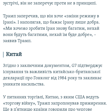
зустрічі, він не заперечує проти не в принципі.
Трамп заперечив, що він хоче «зміни режиму в
Ірані». І наполягав, що бажає Ірану лише добра.
«Ми хочемо зробити Іран знову багатим, нехай
вони будуть багатими, нехай їм буде добре», –
заявив Трамп.
Китай
Згідно з заключним документом, G7 підтверджує
існування та важливість китайсько-британської
декларації про Гонконг від 1984 року та закликає
уникати насильства.
У питаннях торгівлі, Китаю, з яким США ведуть
«торгову війну», Трамп запропонував примирення.
Ще в п’ятницю країни говорили про чергове