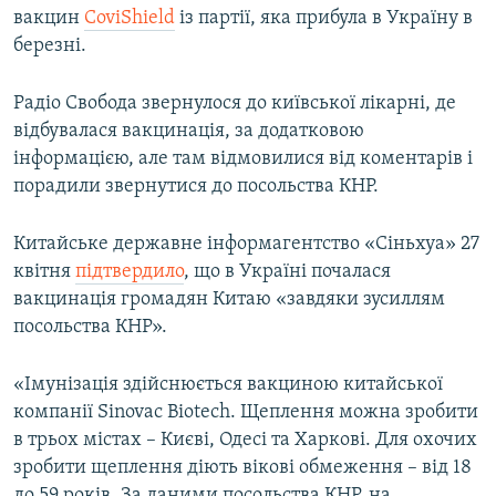
вакцин
CoviShield
із партії, яка прибула в Україну в
березні.
Радіо Свобода звернулося до київської лікарні, де
відбувалася вакцинація, за додатковою
інформацією, але там відмовилися від коментарів і
порадили звернутися до посольства КНР.
Китайське державне інформагентство «Сіньхуа» 27
квітня
підтвердило
, що в Україні почалася
вакцинація громадян Китаю «завдяки зусиллям
посольства КНР».
«Імунізація здійснюється вакциною китайської
компанії Sinovac Biotech. Щеплення можна зробити
в трьох містах – Києві, Одесі та Харкові. Для охочих
зробити щеплення діють вікові обмеження – від 18
до 59 років. За даними посольства КНР, на