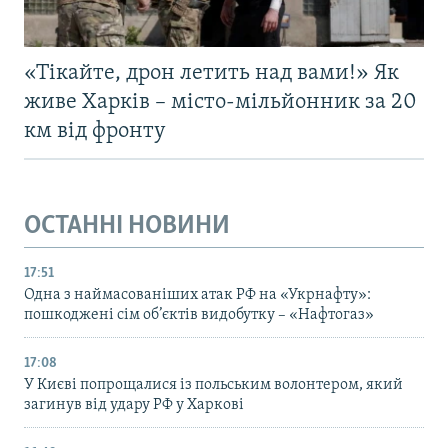
«Тікайте, дрон летить над вами!» Як
живе Харків – місто-мільйонник за 20
км від фронту
ОСТАННІ НОВИНИ
17:51
Одна з наймасованіших атак РФ на «Укрнафту»:
пошкоджені сім об’єктів видобутку – «Нафтогаз»
17:08
У Києві попрощалися із польським волонтером, який
загинув від удару РФ у Харкові