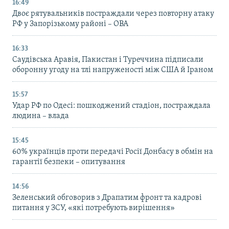
16:49
Двоє рятувальників постраждали через повторну атаку
РФ у Запорізькому районі – ОВА
16:33
Саудівська Аравія, Пакистан і Туреччина підписали
оборонну угоду на тлі напруженості між США й Іраном
15:57
Удар РФ по Одесі: пошкоджений стадіон, постраждала
людина – влада
15:45
60% українців проти передачі Росії Донбасу в обмін на
гарантії безпеки – опитування
14:56
Зеленський обговорив з Драпатим фронт та кадрові
питання у ЗСУ, «які потребують вирішення»