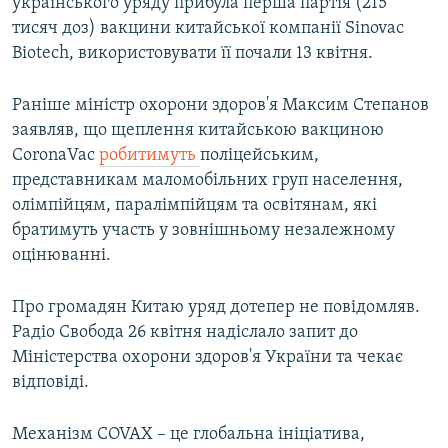
українського уряду прибула перша партія (215
тисяч доз) вакцини китайської компанії Sinovac
Biotech, використовувати її почали 13 квітня.
Раніше міністр охорони здоров'я Максим Степанов
заявляв, що щеплення китайською вакциною
CoronaVac
робитимуть
поліцейським,
представникам маломобільних груп населення,
олімпійцям, паралімпійцям та освітянам, які
братимуть участь у зовнішньому незалежному
оцінюванні.
Про громадян Китаю уряд дотепер не повідомляв.
Радіо Свобода 26 квітня надіслало запит до
Міністерства охорони здоров'я України та чекає
відповіді.
Механізм COVAX – це глобальна ініціатива,