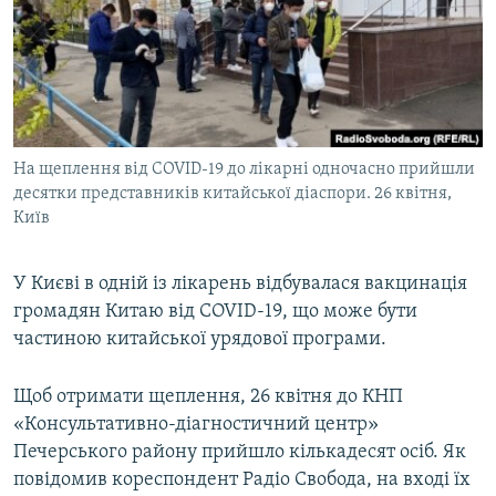
МУЛЬТИМЕДІА
ФОТО
СПЕЦПРОЄКТИ
ПОДКАСТИ
На щеплення від COVID-19 до лікарні одночасно прийшли
десятки представників китайської діаспори. 26 квітня,
КРИМ РЕАЛІЇ
Київ
РУС
УКР
У Києві в одній із лікарень відбувалася вакцинація
КТАТ
громадян Китаю від COVID-19, що може бути
частиною китайської урядової програми.
ДОЛУЧАЙСЯ!
Щоб отримати щеплення, 26 квітня до КНП
«Консультативно-діагностичний центр»
Печерського району прийшло кількадесят осіб. Як
повідомив кореспондент Радіо Свобода, на вході їх