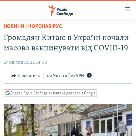
Доступність
посилання
Перейти
НОВИНИ | КОРОНАВІРУС
до
РАДІО СВОБОДА – 70 РОКІВ
Громадян Китаю в Україні почали
основного
ВСЕ ЗА ДОБУ
матеріалу
масово вакцинувати від COVID-19
СТАТТІ
Перейти
до
27 квітня 2021, 14:03
ВІЙНА
ПОЛІТИКА
основної
РОСІЙСЬКА «ФІЛЬТРАЦІЯ»
Поділитись
Читати без VPN
ЕКОНОМІКА
навігації
Перейти
ДОНБАС.РЕАЛІЇ
СУСПІЛЬСТВО
до
Додати Радіо Свобода як бажане джерело в Google
КРИМ.РЕАЛІЇ
КУЛЬТУРА
пошуку
ТИ ЯК?
СПОРТ
СХЕМИ
УКРАЇНА
КИТАЙ.ВИКЛИКИ
СВІТ