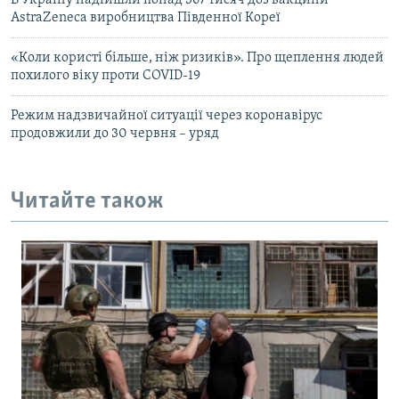
В Україну надійшли понад 367 тисяч доз вакцини
AstraZeneca виробництва Південної Кореї
«Коли користі більше, ніж ризиків». Про щеплення людей
похилого віку проти COVID-19
Режим надзвичайної ситуації через коронавірус
продовжили до 30 червня – уряд
Читайте також