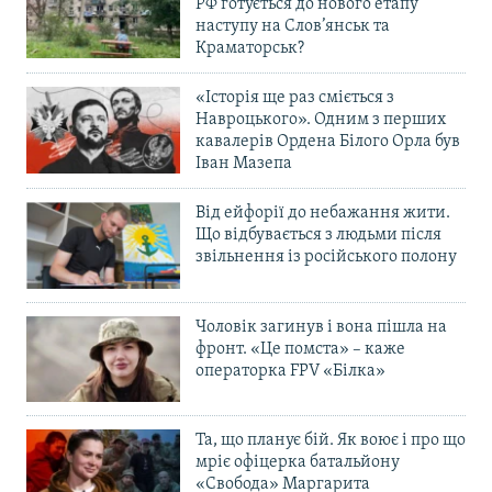
РФ готується до нового етапу
наступу на Слов’янськ та
Краматорськ?
«Історія ще раз сміється з
Навроцького». Одним з перших
кавалерів Ордена Білого Орла був
Іван Мазепа
Від ейфорії до небажання жити.
Що відбувається з людьми після
звільнення із російського полону
Чоловік загинув і вона пішла на
фронт. «Це помста» – каже
операторка FPV «Білка»
Та, що планує бій. Як воює і про що
мріє офіцерка батальйону
«Свобода» Маргарита