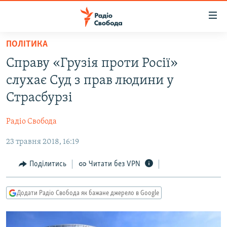
Доступність
посилання
Перейти
ПОЛІТИКА
до
РАДІО СВОБОДА – 70 РОКІВ
Справу «Грузія проти Росії»
основного
ВСЕ ЗА ДОБУ
матеріалу
слухає Суд з прав людини у
СТАТТІ
Перейти
Страсбурзі
до
ВІЙНА
ПОЛІТИКА
основної
Радіо Свобода
РОСІЙСЬКА «ФІЛЬТРАЦІЯ»
ЕКОНОМІКА
навігації
Перейти
23 травня 2018, 16:19
ДОНБАС.РЕАЛІЇ
СУСПІЛЬСТВО
до
КРИМ.РЕАЛІЇ
КУЛЬТУРА
Поділитись
Читати без VPN
пошуку
ТИ ЯК?
СПОРТ
Додати Радіо Свобода як бажане джерело в Google
СХЕМИ
УКРАЇНА
КИТАЙ.ВИКЛИКИ
СВІТ