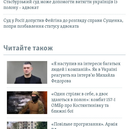
Стасбурзький суд може допомогти витягти українців із
полону – адвокат
Суд у Росії допустив Фейгіна до розгляду справи Сущенка,
попри позбавлення статусу адвоката
Читайте також
«Я наступив на інтереси багатьох
людей і компаній». Як в Україні
реагують на інтерв’ю Михайла
Федорова
«Один стріляє в себе, а двоє
здаються в полон»: комбат 157-ї
ОМБр про Костянтинівку та
ближні бої
«Повільне прогризання». Армія