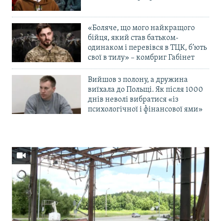
«Боляче, що мого найкращого
бійця, який став батьком-
одинаком і перевівся в ТЦК, б’ють
свої в тилу» – комбриг Габінет
Вийшов з полону, а дружина
виїхала до Польщі. Як після 1000
днів неволі вибратися «із
психологічної і фінансової ями»