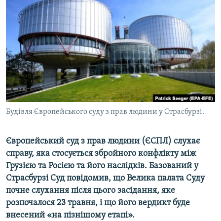
МУЛЬТИМЕДІА
ФОТО
СПЕЦПРОЄКТИ
ПОДКАСТИ
КРИМ РЕАЛІЇ
РУС
Будівля Європейського суду з прав людини у Страсбурзі.
УКР
КТАТ
Європейський суд з прав людини (ЄСПЛ) слухає
справу, яка стосується збройного конфлікту між
ДОЛУЧАЙСЯ!
Грузією та Росією та його наслідків. Базований у
Страсбурзі Суд повідомив, що Велика палата Суду
почне слухання після цього засідання, яке
розпочалося 23 травня, і що його вердикт буде
внесений «на пізнішому етапі».