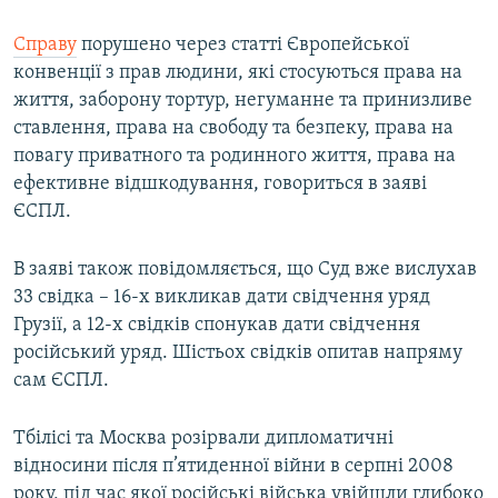
Усі сайти RFE/RL
Справу
порушено через статті Європейської
конвенції з прав людини, які стосуються права на
життя, заборону тортур, негуманне та принизливе
ставлення, права на свободу та безпеку, права на
повагу приватного та родинного життя, права на
ефективне відшкодування, говориться в заяві
ЄСПЛ.
В заяві також повідомляється, що Суд вже вислухав
33 свідка – 16-х викликав дати свідчення уряд
Грузії, а 12-х свідків спонукав дати свідчення
російський уряд. Шістьох свідків опитав напряму
сам ЄСПЛ.
Тбілісі та Москва розірвали дипломатичні
відносини після п’ятиденної війни в серпні 2008
року, під час якої російські війська увійшли глибоко