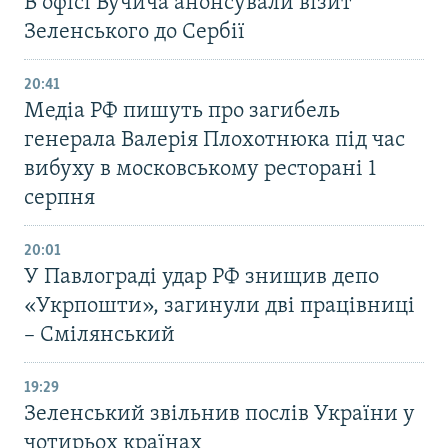
В офісі Вучича анонсували візит
Зеленського до Сербії
20:41
Медіа РФ пишуть про загибель
генерала Валерія Плохотнюка під час
вибуху в московському ресторані 1
серпня
20:01
У Павлограді удар РФ знищив депо
«Укрпошти», загинули дві працівниці
– Смілянський
19:29
Зеленський звільнив послів України у
чотирьох країнах