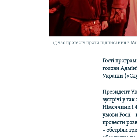
Під час протесту проти підписання в Мі
Гості програм
голови Адмін
України («Сл
Президент Ук
зустрічі у та
Німеччини і Ф
умови Росії –
провести роз
– обстріли т