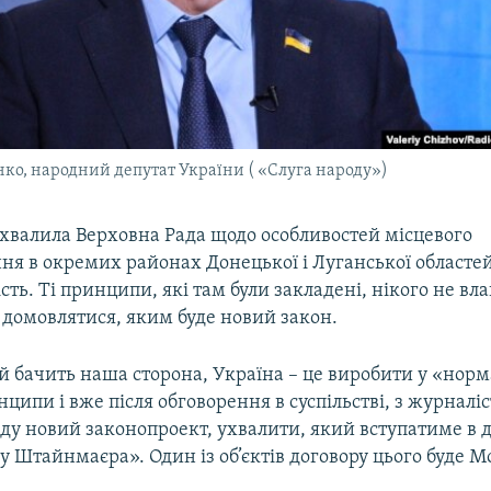
ко, народний депутат України ( «Слуга народу»)
ухвалила Верховна Рада щодо особливостей місцевого
ня в окремих районах Донецької і Луганської областей
сть. Ті принципи, які там були закладені, нікого не вл
і домовлятися, яким буде новий закон.
ий бачить наша сторона, Україна – це виробити у «нор
ципи і вже після обговорення в суспільстві, з журналі
ду новий законопроект, ухвалити, який вступатиме в д
 Штайнмаєра». Один із об’єктів договору цього буде М