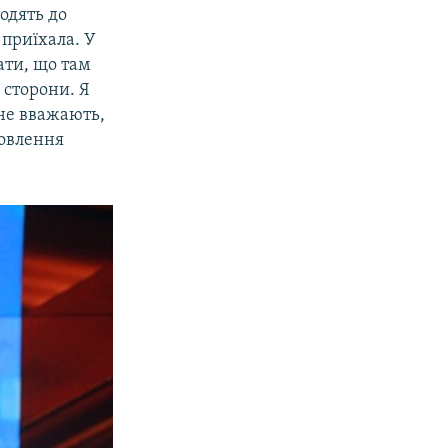
ходять до
 приїхала. У
дати, що там
ї сторони. Я
 не вважають,
новлення