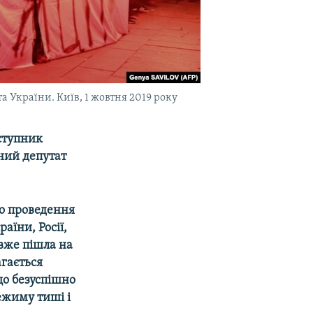
 України. Київ, 1 жовтня 2019 року
аступник
ний депутат
о проведення
аїни, Росії,
 вже пішла на
агається
що безуспішно
ежиму тиші і