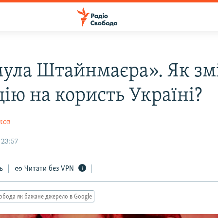
ула Штайнмаєра». Як зм
цію на користь Україні?
ков
 23:57
ь
Читати без VPN
обода як бажане джерело в Google