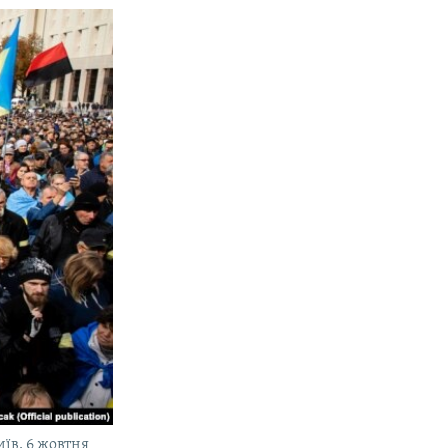
їв, 6 жовтня