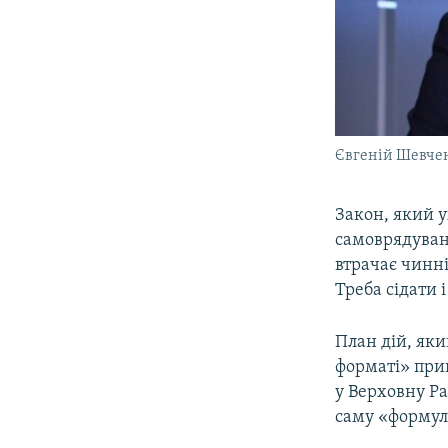
Євгеній Шевчен
Закон, який 
самоврядуван
втрачає чинні
Треба сідати 
План дій, як
форматі» прин
у Верховну Ра
саму «формулу