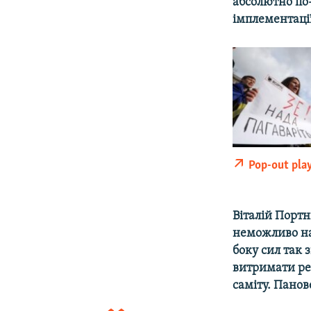
абсолютно по-
імплементаці
Pop-out pla
Віталій Портн
неможливо на
боку сил так
витримати ре
саміту. Панов