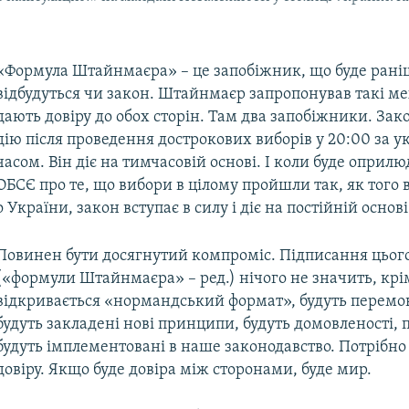
«Формула Штайнмаєра» – це запобіжник, що буде рані
відбудуться чи закон. Штайнмаєр запропонував такі ме
дають довіру до обох сторін. Там два запобіжники. Зако
дію після проведення дострокових виборів у 20:00 за 
часом. Він діє на тимчасовій основі. І коли буде оприл
ОБСЄ про те, що вибори в цілому пройшли так, як того
 України, закон вступає в силу і діє на постійній основі
Повинен бути досягнутий компроміс. Підписання цього
(«формули Штайнмаєра» – ред.) нічого не значить, крі
відкривається «нормандський формат», будуть перемо
будуть закладені нові принципи, будуть домовленості, 
будуть імплементовані в наше законодавство. Потрібно
довіру. Якщо буде довіра між сторонами, буде мир.