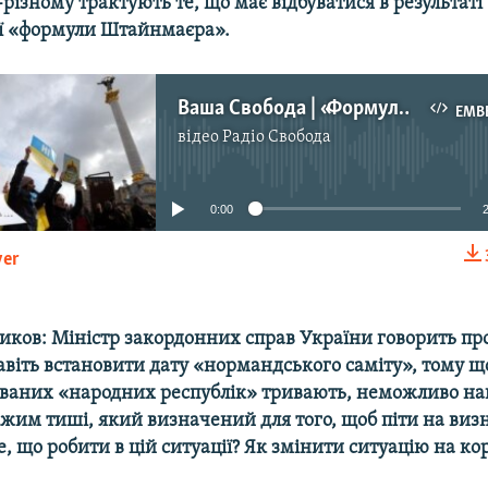
різному трактують те, що має відбуватися в результаті
ї «формули Штайнмаєра».
Ваша Свобода | «Формула Штайнмаєра» і «нормандський формат». Що задумав Зеленський?
EMB
відео
Радіо Свобода
No media source currently available
0:00
yer
EMBED
иков:
Міністр закордонних справ України говорить про
віть встановити дату «нормандського саміту», тому що
 званих «народних республік» тривають, неможливо на
жим тиші, який визначений для того, щоб піти на виз
е, що робити в цій ситуації? Як змінити ситуацію на ко