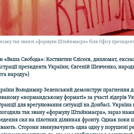
нську так званої «формули Штайнмаєра» біля Офісу президента
и «Ваша Свобода»: Костянтин Єлісєєв, дипломат, ексз
істрації президента України; Євгеній Шевченко, народ
уга народу»)
раїни Володимир Зеленський демонструє прагнення д
к званому «нормандському форматі» за участі лідерів Укр
ранції для врегулювання ситуації на Донбасі. Україна
 погодила так звану «формулу Штайнмаєра», зараз нам
ведення сил на пілотних ділянках фронту. Однак поки 
ривають. Сторони звинувачують одна одну у порушені р