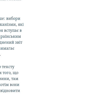
ше: вибори
ханізми, які
н вступає в
українським
юднений звіт
 вимагає
.
 тексту
м того, що
вини, там
потім вони
 відновити