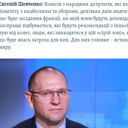
Євгеній Шевченко:
Комісія з народних депутатів, які в
Комітету з нацбезпеки та оборони, декілька днів звідти
нас буде засідання фракції, на якій вони будуть допові
насправді відбувається, які будуть рекомендації з їхньо
чую від колег, люди, які знаходяться у цій «сірій зоні»,
що буде якась загроза для них. Для них головне – вста
миру.