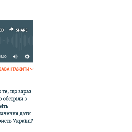
ED
SHARE
25:00
ЗАВАНТАЖИТИ
SHARE
 те, що зараз
 обстріли з
віть
начення дати
ристь Україні?