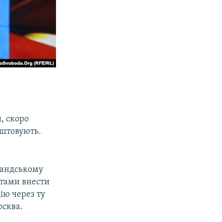
, скоро
аштовують.
мандському
стами внести
ію через ту
осква.