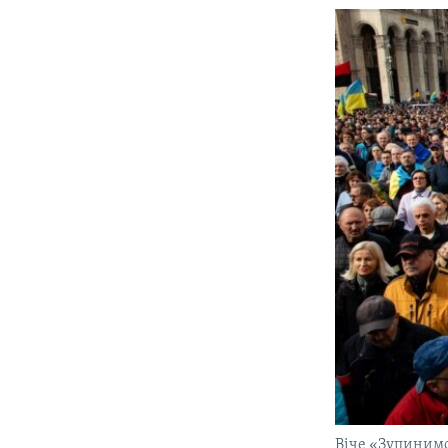
Віче «Зупинимо