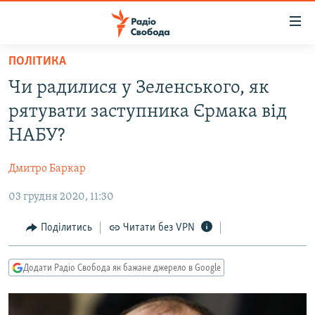
Доступність
посилання
Перейти
ПОЛІТИКА
до
РАДІО СВОБОДА – 70 РОКІВ
Чи радилися у Зеленського, як
основного
ВСЕ ЗА ДОБУ
матеріалу
рятувати заступника Єрмака від
СТАТТІ
Перейти
НАБУ?
до
ВІЙНА
ПОЛІТИКА
основної
Дмитро Баркар
РОСІЙСЬКА «ФІЛЬТРАЦІЯ»
ЕКОНОМІКА
навігації
Перейти
03 грудня 2020, 11:30
ДОНБАС.РЕАЛІЇ
СУСПІЛЬСТВО
до
КРИМ.РЕАЛІЇ
КУЛЬТУРА
Поділитись
Читати без VPN
пошуку
ТИ ЯК?
СПОРТ
Додати Радіо Свобода як бажане джерело в Google
СХЕМИ
УКРАЇНА
КИТАЙ.ВИКЛИКИ
СВІТ