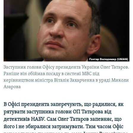
МУЛЬТИМЕДІА
ФОТО
СПЕЦПРОЄКТИ
ПОДКАСТИ
КРИМ РЕАЛІЇ
РУС
Заступник голови Офісу президента України Олег Татаров.
УКР
Раніше він обіймав посаду в системі МВС під
керівництвом міністра Віталія Захарченка в уряді Миколи
КТАТ
Азарова
ДОЛУЧАЙСЯ!
В Офісі президента заперечують, що радилися, як
рятувати заступника голови ОП Татарова від
детективів НАБУ. Сам Олег Татаров запевняє, що
його і не збиралися затримувати. Тим часом Офіс