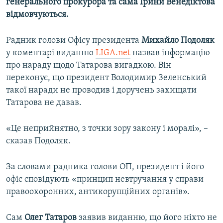
генерального прокурора та сама Ірини Венедіктова
Усі сайти RFE/RL
відмовчуються.
Радник голови Офісу президента
Михайло Подоляк
у коментарі виданню
LIGA.net
назвав інформацію
про нараду щодо Татарова вигадкою. Він
переконує, що президент Володимир Зеленський
такої наради не проводив і доручень захищати
Татарова не давав.
«Це неприйнятно, з точки зору закону і моралі», –
сказав Подоляк.
За словами радника голови ОП, президент і його
офіс сповідують «принцип невтручання у справи
правоохоронних, антикорупційних органів».
Сам
Олег Татаров
заявив виданню, що його ніхто не