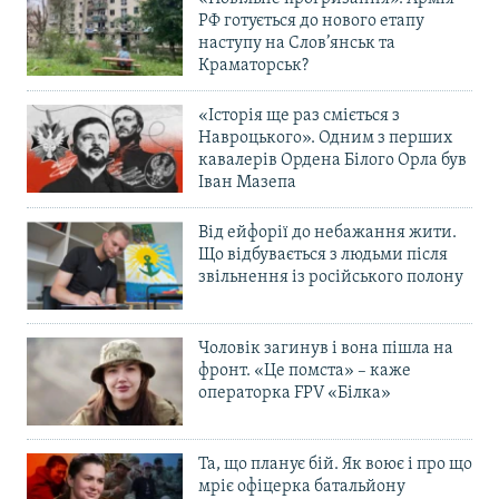
РФ готується до нового етапу
наступу на Слов’янськ та
Краматорськ?
«Історія ще раз сміється з
Навроцького». Одним з перших
кавалерів Ордена Білого Орла був
Іван Мазепа
Від ейфорії до небажання жити.
Що відбувається з людьми після
звільнення із російського полону
Чоловік загинув і вона пішла на
фронт. «Це помста» – каже
операторка FPV «Білка»
Та, що планує бій. Як воює і про що
мріє офіцерка батальйону