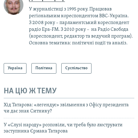
У журналістиці з 1995 року. Працював
регіональним кореспондентом BBC-Україна.
З 2008 року – парламентський кореспондент
радіо Ера-FM. З 2010 року – на Радіо Свобода
(кореспондент, редактор та ведучий програм).
Основна тематика: політичні події та аналіз.
Україна
Політика
Суспільство
НА ЦЮ Ж ТЕМУ
Хід Татарова: «легендує» звільнення з Офісу президента
чи дає знак Ситнику?
У «Слузі народу» розповіли, чи треба було люструвати
заступника Єрмака Татарова