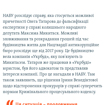
НАБУ розслідує справу, яка стосується можливої
причетності Олега Татарова до фальсифікації
експертизи у справі колишнього народного
депутата Максима Микитася. Можливі
зловживання та розкрадання грошей під час
будівництва житла для Нацгвардії антикорупційне
бюро розслідує ще від 2017 року. Це будівництво
вела компанія «Укрбуд», яку пов'язують із
Микитасем. Татаров же працював в «Укрбуді»
юристом, був його адвокатом та представляв
інтереси компанії. Про це нагадали в НАБУ. Там
також заявляють, що рішення Ірини Венедіктової
щодо відсторонення прокурорів у справі суперечить
нормам Кримінального процесуального кодексу.
Ця ситуація – продовження