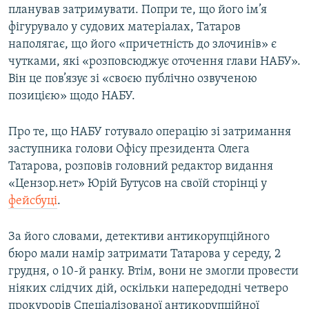
планував затримувати. Попри те, що його ім’я
фігурувало у судових матеріалах, Татаров
наполягає, що його «причетність до злочинів» є
чутками, які «розповсюджує оточення глави НАБУ».
Він це пов’язує зі «своєю публічно озвученою
позицією» щодо НАБУ.
Про те, що НАБУ готувало операцію зі затримання
заступника голови Офісу президента Олега
Татарова, розповів головний редактор видання
«Цензор.нет» Юрій Бутусов на своїй сторінці у
фейсбуці
.
За його словами, детективи антикорупційного
бюро мали намір затримати Татарова у середу, 2
грудня, о 10-й ранку. Втім, вони не змогли провести
ніяких слідчих дій, оскільки напередодні четверо
прокурорів Спеціалізованої антикорупційної