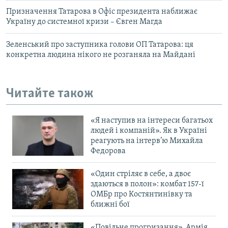
Призначення Татарова в Офіс президента наближає
Україну до системної кризи – Євген Магда
Зеленський про заступника голови ОП Татарова: ця
конкретна людина нікого не розганяла на Майдані
Читайте також
«Я наступив на інтереси багатьох
людей і компаній». Як в Україні
реагують на інтерв’ю Михайла
Федорова
«Один стріляє в себе, а двоє
здаються в полон»: комбат 157-ї
ОМБр про Костянтинівку та
ближні бої
«Повільне прогризання». Армія