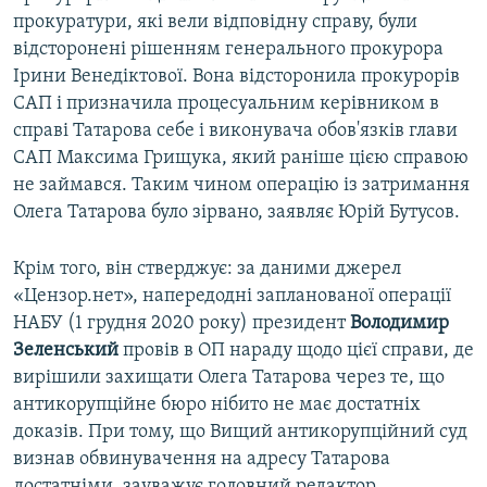
прокуратури, які вели відповідну справу, були
відсторонені рішенням генерального прокурора
Ірини Венедіктової. Вона відсторонила прокурорів
САП і призначила процесуальним керівником в
справі Татарова себе і виконувача обов'язків глави
САП Максима Грищука, який раніше цією справою
не займався. Таким чином операцію із затримання
Олега Татарова було зірвано, заявляє Юрій Бутусов.
Крім того, він стверджує: за даними джерел
«Цензор.нет», напередодні запланованої операції
НАБУ (1 грудня 2020 року) президент
Володимир
Зеленський
провів в ОП нараду щодо цієї справи, де
вирішили захищати Олега Татарова через те, що
антикорупційне бюро нібито не має достатніх
доказів. При тому, що Вищий антикорупційний суд
визнав обвинувачення на адресу Татарова
достатніми, зауважує головний редактор