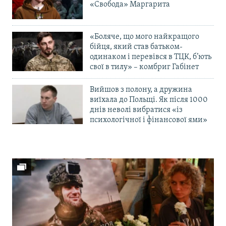
«Свобода» Маргарита
«Боляче, що мого найкращого
бійця, який став батьком-
одинаком і перевівся в ТЦК, б’ють
свої в тилу» – комбриг Габінет
Вийшов з полону, а дружина
виїхала до Польщі. Як після 1000
днів неволі вибратися «із
психологічної і фінансової ями»