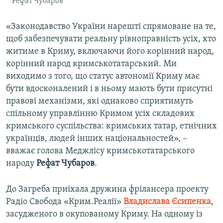
Рефат Чубаров
«Законодавство України нарешті спрямоване на те,
щоб забезпечувати реальну рівноправність усіх, хто
житиме в Криму, включаючи його корінний народ,
корінний народ кримськотатарський. Ми
виходимо з того, що статус автономії Криму має
бути вдосконалений і в ньому мають бути присутні
правові механізми, які однаково сприятимуть
спільному управлінню Кримом усіх складових
кримського суспільства: кримських татар, етнічних
українців, людей інших національностей», –
вважає голова Меджлісу кримськотатарського
народу
Рефат Чубаров
.
До Загреба приїхала дружина фрілансера проекту
Радіо Свобода «Крим.Реалії»
Владислава Єсипенка
,
засудженого в окупованому Криму. На одному із