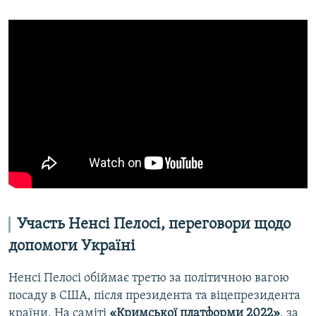
Усі сайти RFE/RL
Участь Ненсі Пелосі, переговори щодо
допомоги Україні
Ненсі Пелосі обіймає третю за політичною вагою
посаду в США, після президента та віцепрезидента
країни. На саміті
«Кримської платформи 2022»
, за