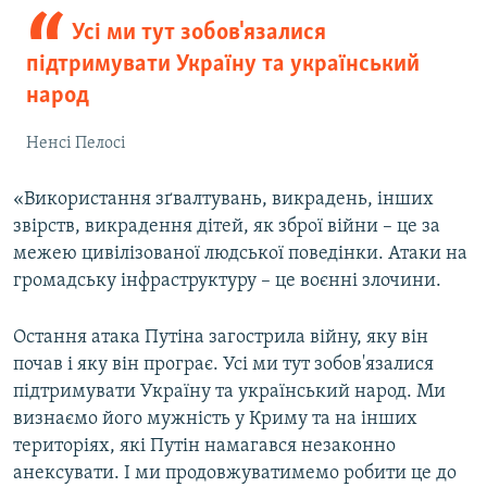
Усі ми тут зобов'язалися
підтримувати Україну та український
народ
Ненсі Пелосі
«Використання зґвалтувань, викрадень, інших
звірств, викрадення дітей, як зброї війни – це за
межею цивілізованої людської поведінки. Атаки на
громадську інфраструктуру – це воєнні злочини.
Остання атака Путіна загострила війну, яку він
почав і яку він програє. Усі ми тут зобов'язалися
підтримувати Україну та український народ. Ми
визнаємо його мужність у Криму та на інших
територіях, які Путін намагався незаконно
анексувати. І ми продовжуватимемо робити це до