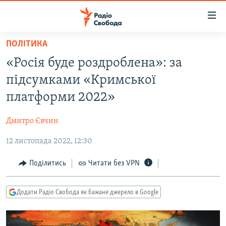
Доступність
посилання
Перейти
ПОЛІТИКА
до
РАДІО СВОБОДА – 70 РОКІВ
«Росія буде роздроблена»: за
основного
ВСЕ ЗА ДОБУ
матеріалу
підсумками «Кримської
СТАТТІ
Перейти
платформи 2022»
до
ВІЙНА
ПОЛІТИКА
основної
Дмитро Євчин
РОСІЙСЬКА «ФІЛЬТРАЦІЯ»
ЕКОНОМІКА
навігації
Перейти
12 листопада 2022, 12:30
ДОНБАС.РЕАЛІЇ
СУСПІЛЬСТВО
до
КРИМ.РЕАЛІЇ
КУЛЬТУРА
Поділитись
Читати без VPN
пошуку
ТИ ЯК?
СПОРТ
Додати Радіо Свобода як бажане джерело в Google
СХЕМИ
УКРАЇНА
КИТАЙ.ВИКЛИКИ
СВІТ