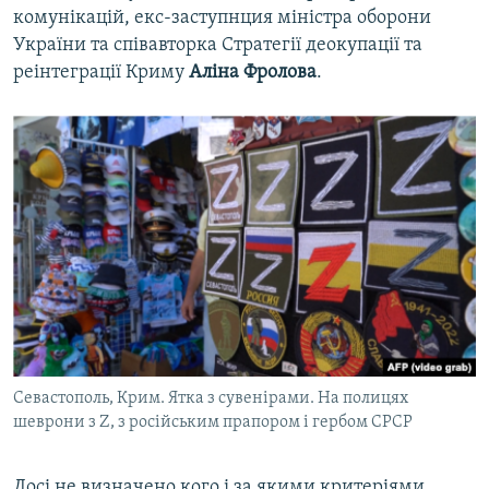
комунікацій, екс-заступнция міністра оборони
України та співавторка Стратегії деокупації та
реінтеграції Криму
Аліна Фролова
.
Севастополь, Крим. Ятка з сувенірами. На полицях
шеврони з Z, з російським прапором і гербом СРСР
Досі не визначено кого і за якими критеріями