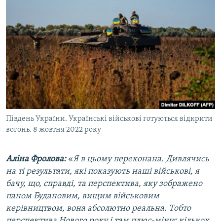
Південь України. Українські військові готуються відкрити
вогонь. 8 жовтня 2022 року
Аліна Фролова:
«
Я в цьому переконана. Дивлячись
на ті результати, які показують наші військові, я
бачу, що, справді, та перспектива, яку зображено
паном Будановим, вищим військовим
керівництвом, вона абсолютно реальна. Тобто
перспектива Нового року і там плюс-мінус кількох