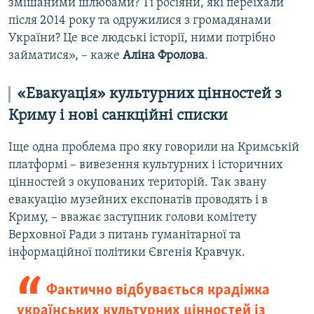
змішаними шлюбами? Ті росіяни, які переїхали
після 2014 року та одружилися з громадянами
України? Це все людські історії, ними потрібно
займатися», – каже
Аліна Фролова
.
«Евакуація» культурних цінностей з
Криму і нові санкційні списки
Іще одна проблема про яку говорили на Кримській
платформі – вивезення культурних і історичних
цінностей з окупованих територій. Так звану
евакуацію музейних експонатів проводять і в
Криму, – вважає заступник голови комітету
Верховної Ради з питань гуманітарної та
інформаційної політики Євгенія Кравчук.
Фактично відбувається крадіжка
українських культурних цінностей із