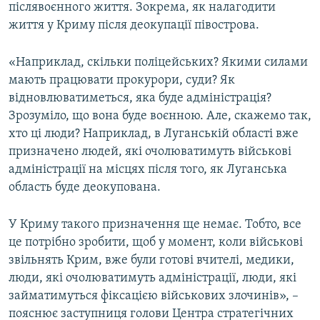
післявоєнного життя. Зокрема, як налагодити
життя у Криму після деокупації півострова.
«Наприклад, скільки поліцейських? Якими силами
мають працювати прокурори, суди? Як
відновлюватиметься, яка буде адміністрація?
Зрозуміло, що вона буде воєнною. Але, скажемо так,
хто ці люди? Наприклад, в Луганській області вже
призначено людей, які очолюватимуть військові
адміністрації на місцях після того, як Луганська
область буде деокупована.
У Криму такого призначення ще немає. Тобто, все
це потрібно зробити, щоб у момент, коли військові
звільнять Крим, вже були готові вчителі, медики,
люди, які очолюватимуть адміністрації, люди, які
займатимуться фіксацією військових злочинів», –
пояснює заступниця голови Центра стратегічних