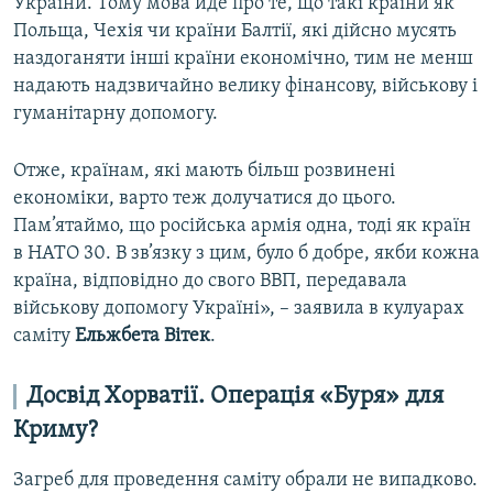
України. Тому мова йде про те, що такі країни як
Польща, Чехія чи країни Балтії, які дійсно мусять
наздоганяти інші країни економічно, тим не менш
надають надзвичайно велику фінансову, військову і
гуманітарну допомогу.
Отже, країнам, які мають більш розвинені
економіки, варто теж долучатися до цього.
Пам’ятаймо, що російська армія одна, тоді як країн
в НАТО 30. В зв’язку з цим, було б добре, якби кожна
країна, відповідно до свого ВВП, передавала
військову допомогу Україні», – заявила в кулуарах
саміту
Ельжбета Вітек
.
Досвід Хорватії. Операція «Буря» для
Криму?
Загреб для проведення саміту обрали не випадково.