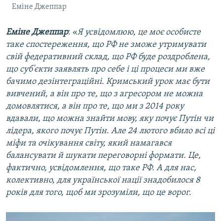
Еміне Джеппар
Еміне Джеппар
: «
Я усвідомлюю, це моє особисте
таке спостереження, що РФ не зможе утримувати
свій федеративний склад, що РФ буде роздроблена,
що суб'єкти заявлять про себе і ці процеси ми вже
бачимо дезінтеграційні. Кримський урок має бути
вивчений, а він про те, що з агресором не можна
домовлятися, а він про те, що ми з 2014 року
вдавали, що можна знайти мову, яку почує Путін чи
лідера, якого почує Путін. Але 24 лютого вбило всі ці
міфи та очікування світу, який намагався
балансувати й шукати переговорні формати. Це,
фактично, усвідомлення, що таке РФ. А для нас,
колективно, для української нації знадобилося 8
років для того, щоб ми зрозуміли, що це ворог.