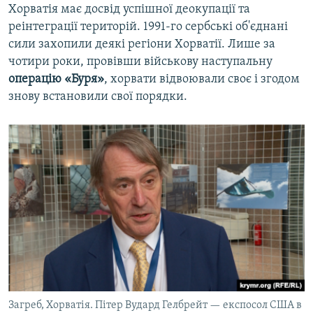
Хорватія має досвід успішної деокупації та
реінтеграції територій. 1991-го сербські об'єднані
сили захопили деякі регіони Хорватії. Лише за
чотири роки, провівши військову наступальну
операцію «Буря»
, хорвати відвоювали своє і згодом
знову встановили свої порядки.
Загреб, Хорватія. Пітер Вудард Гелбрейт — експосол США в