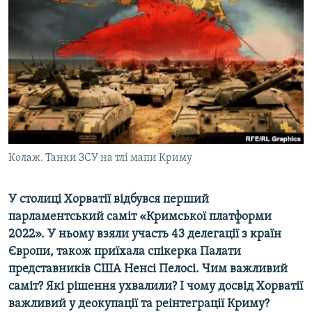
МУЛЬТИМЕДІА
ФОТО
СПЕЦПРОЄКТИ
ПОДКАСТИ
КРИМ РЕАЛІЇ
РУС
Колаж. Танки ЗСУ на тлі мапи Криму
УКР
КТАТ
У столиці Хорватії відбувся перший
парламентський саміт «Кримської платформи
ДОЛУЧАЙСЯ!
2022». У ньому взяли участь 43 делегації з країн
Європи, також приїхала спікерка Палати
представників США Ненсі Пелосі. Чим важливий
саміт? Які рішення ухвалили? І чому досвід Хорватії
важливий у деокупації та реінтеграції Криму?