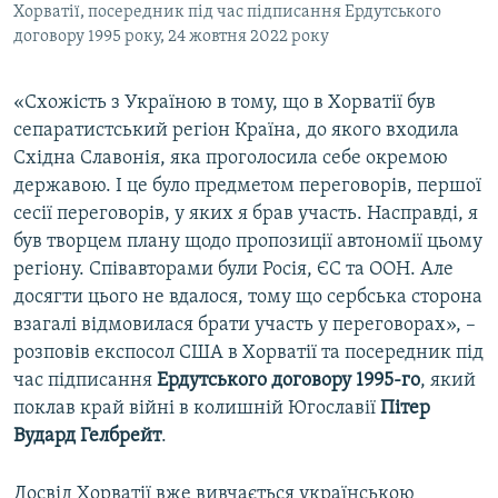
Хорватії, посередник під час підписання Ердутського
договору 1995 року, 24 жовтня 2022 року
«Схожість з Україною в тому, що в Хорватії був
сепаратистський регіон Країна, до якого входила
Східна Славонія, яка проголосила себе окремою
державою. І це було предметом переговорів, першої
сесії переговорів, у яких я брав участь. Насправді, я
був творцем плану щодо пропозиції автономії цьому
регіону. Співавторами були Росія, ЄС та ООН. Але
досягти цього не вдалося, тому що сербська сторона
взагалі відмовилася брати участь у переговорах», –
розповів експосол США в Хорватії та посередник під
час підписання
Ердутського договору 1995-го
, який
поклав край війні в колишній Югославії
Пітер
Вудард Гелбрейт
.
Досвід Хорватії вже вивчається українською