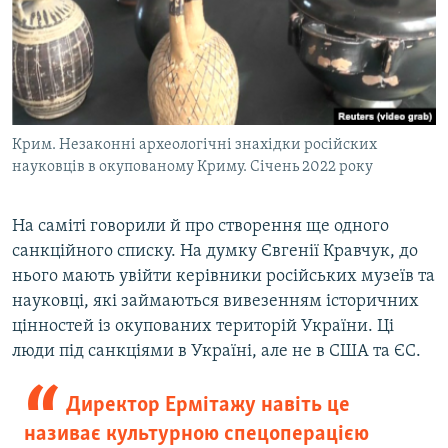
Крим. Незаконні археологічні знахідки російских
науковців в окупованому Криму. Січень 2022 року
На саміті говорили й про створення ще одного
санкційного списку. На думку Євгенії Кравчук, до
нього мають увійти керівники російських музеїв та
науковці, які займаються вивезенням історичних
цінностей із окупованих територій України. Ці
люди під санкціями в Україні, але не в США та ЄС.
Директор Ермітажу навіть це
називає культурною спецоперацією