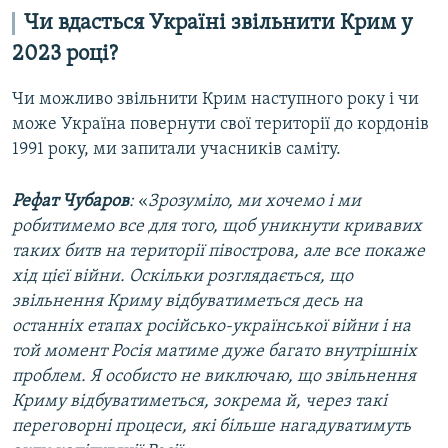
Чи вдасться Україні звільнити Крим у
2023 році?
Чи можливо звільнити Крим наступного року і чи
може Україна повернути свої території до кордонів
1991 року, ми запитали учасників саміту.
Рефат Чубаров
:
«
Зрозуміло, ми хочемо і ми
робитимемо все для того, щоб уникнути кривавих
таких битв на території півострова, але все покаже
хід цієї війни. Оскільки розглядається, що
звільнення Криму відбуватиметься десь на
останніх етапах російсько-української війни і на
той момент Росія матиме дуже багато внутрішніх
проблем. Я особисто не виключаю, що звільнення
Криму відбуватиметься, зокрема й, через такі
переговорні процеси, які більше нагадуватимуть