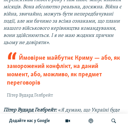
місяців. Вона абсолютно реальна, досяжна. Війна є
війна, звичайно, можуть бути непередбачувані
події, але ми бачимо за всіма ознаками, що плани
нашого військового керівництва командування,
вони здійснюються. І я не маю жодних причин
цьому не довіряти».
Ймовірне майбутнє Криму — або, як
заморожений конфлікт, на даний
момент, або, можливо, як предмет
переговорів
Пітер Вудард Гелбрейт
Пітер Вудард Гелбрейт:
«
Я думаю, що Україні буде
дуже важко повернути Крим військовим шляхом,
Додайте нас у Google
навіть без загроз Росії застосувати ядерну зброю,