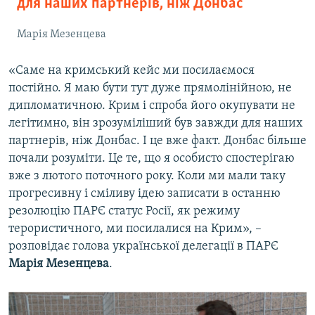
для наших партнерів, ніж Донбас
Марія Мезенцева
«Саме на кримський кейс ми посилаємося
постійно. Я маю бути тут дуже прямолінійною, не
дипломатичною. Крим і спроба його окупувати не
легітимно, він зрозуміліший був завжди для наших
партнерів, ніж Донбас. І це вже факт. Донбас більше
почали розуміти. Це те, що я особисто спостерігаю
вже з лютого поточного року. Коли ми мали таку
прогресивну і сміливу ідею записати в останню
резолюцію ПАРЄ статус Росії, як режиму
терористичного, ми посилалися на Крим», –
розповідає голова української делегації в ПАРЄ
Марія Мезенцева
.