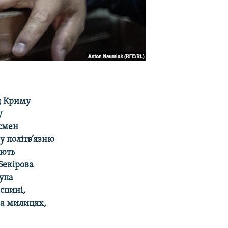
д Криму
у
дсмен
у політв’язню
ають
Бекірова
упа
 спині,
на милицях,