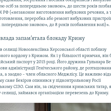
ридбання, зберігання і носіння боєприпасів і вибухов
ю осіб за попередньою змовою», до шести років позбав
1 КК РФ («незаконне виготовлення вибухових речовин, а 
готовлення, переробка або ремонт вибухових пристрої
а попередньою змовою», до 8 років позбавлення волі)».
 влада запам’ятала блокаду Криму
в селищі Новоолексіївка Херсонської області поблизу
ного кордону з Кримом. Як і у більшості кримчан, він
йський паспорт у 2015 році. Його дружина Гульнара Бе
ови адміністрації Генічеського району, де розташован
а, а заодно – член обласного Меджлісу. Це важливо від
му саме Бекіров опинився у підконтрольному Росії
кому СІЗО. Сам він, за свідченням кримських татар, я
 селищі, займався організацією перевезень до Криму.