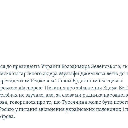
ся до президента України Володимира Зеленського, яки
имськотатарського лідера Мустафи Джемілєва летів до
з президентом Реджепом Таїпом Ердоганом і місцевою
рською діаспорою. Питання про звільнення Едема Бекі
устрічах не звучало, але, за словами радника народног
ова, говорилося про те, що Туреччина може бути пере
Росією у питанні звільнення українських полонених і по
кірова.