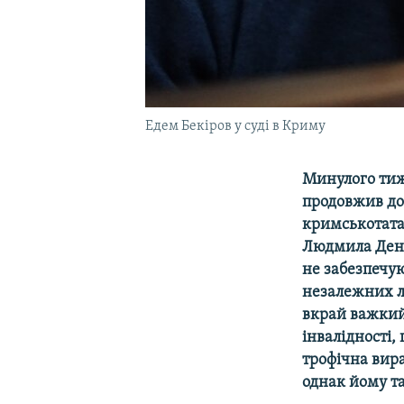
Едем Бекіров у суді в Криму
Минулого тиж
продовжив до
кримськотата
Людмила Дені
не забезпечу
незалежних лі
вкрай важкий
інвалідності,
трофічна вира
однак йому та