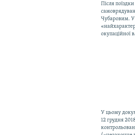
Після поїздки
самоврядуванн
Чубаровим. У 
«найхарактер
окупаційної в
У цьому доку
12 грудня 201
контрольовані