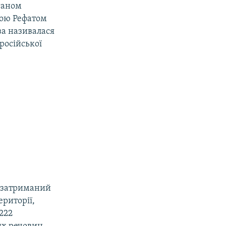
ганом
вою Рефатом
ва називалася
російської
, затриманий
ериторії,
222