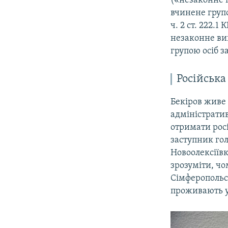
(«незаконне п
вчинене групо
ч. 2 ст. 222.
незаконне ви
групою осіб з
Російська
Бекіров живе 
адміністратив
отримати росі
заступник гол
Новоолексіївк
зрозуміти, чо
Сімферопольсь
проживають у