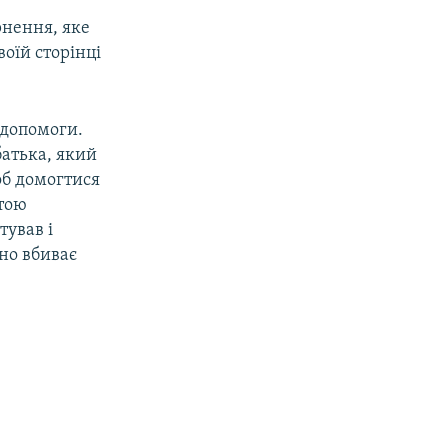
рнення, яке
оїй сторінці
 допомоги.
батька, який
об домогтися
штою
тував і
ьно вбиває