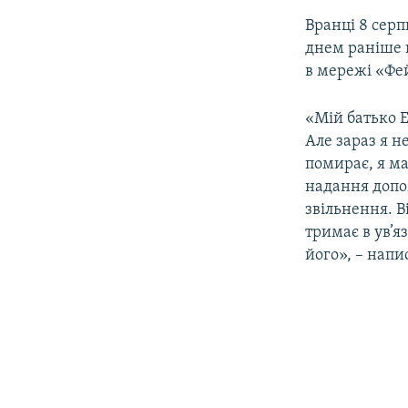
Вранці 8 сер
днем раніше к
в мережі «Фе
«Мій батько Е
Але зараз я н
помирає, я ма
надання допо
звільнення. В
тримає в ув’я
його», – напи