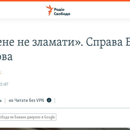
ене не зламати». Справа 
ова
к
21:47
ь
Читати без VPN
обода як бажане джерело в Google