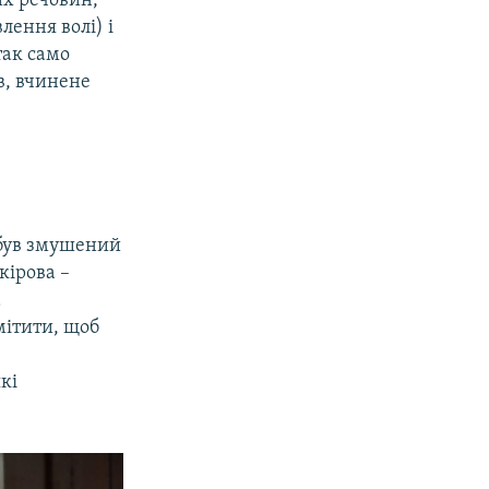
их речовин,
лення волі) і
так само
в, вчинене
 був змушений
кірова –
а
мітити, щоб
кі