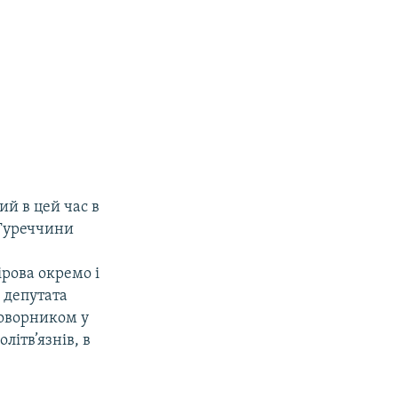
й в цей час в
 Туреччини
рова окремо і
о депутата
говорником у
літв’язнів, в