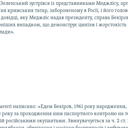
 Зеленський зустрівся із представниками Меджлісу, ор
я кримських татар, забороненому в Росії, і його голо
довідці, яку Меджліс надав президенту, справа Бекіро
ніших випадком, що демонструє цинізм і жорстокість 
лади».
менті написано: «Едем Бекіров, 1961 року народження
8 року за проходження ним паспортного контролю на т
й російськими окупантами. Звинувачується за ч. 2 ст. 