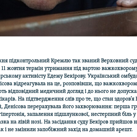
ня підконтрольний Кремлю так званий Верховний су
 11 жовтня термін утримання під вартою важкохвором
рському активісту Едему Бекірову. Український омбу
сова відреагувала на це, розповівши, що важкохвором
ють відповідний медичний догляд і до нього не допуск
карів. На підтвердження слів про те, що стан здоров’я 
, Денісова перерахувала його захворювання: перша гр
 гіпертонія, запалення підшлункової, нестерпний біль у
зка на лівій нозі. На засідання суду Бекіров прийшов 
к і не змінили запобіжний захід на домашній арешт.