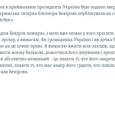
пня в приймальню президента України було подано зве
римська татарка Елеонора Бекірова опублікувала на св
йсбук».
дем Бекіров помирає, і мені вже немає у кого просити
е прошу, а вимагаю. Як громадянка України і як дочка 
ю на це повне право. Я вимагаю вжити всіх заходів, щ
моги моєму батькові, домогтися його лікування і зре
ін абсолютно невинний – це знають ті, хто його заареш
зненні, знають ті, хто має намір його судити, хто повіл
сала Бекірова.