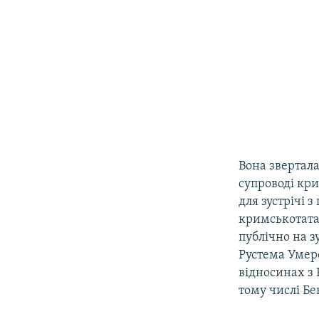
Вона звертала
супроводі кр
для зустрічі 
кримськотата
публічно на з
Рустема Умер
відносинах з 
тому числі Бе