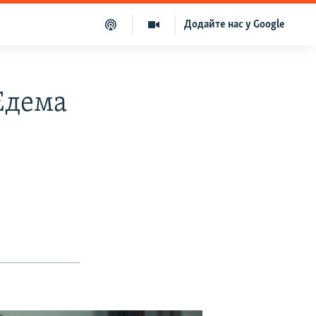
Додайте нас у Google
Едема