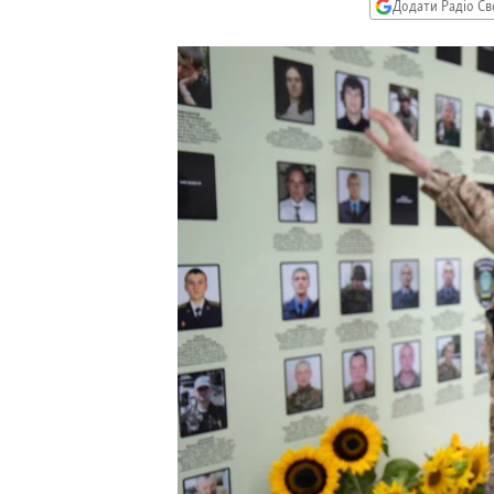
МУЛЬТИМЕДІА
Додати Радіо Св
ФОТО
СПЕЦПРОЄКТИ
ПОДКАСТИ