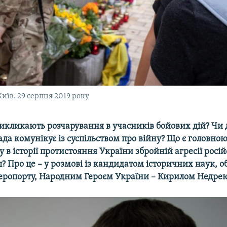
Київ. 29 серпня 2019 року
икликають розчарування в учасників бойових дій? Чи д
да комунікує із суспільством про війну? Що є головно
 в історії протистояння України збройній агресії росі
? Про це – у розмові із кандидатом історичних наук, 
еропорту, Народним Героєм України – Кирилом Недре