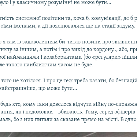
уло і у класичному розумінні не може бути…
тність системної політики та, хоча б, комунікації, де б 
оїми іменами, а дії пояснювалися ще на стадії задуму.
 я сам із задоволенням би читав новини про звільнен
нкту за іншим, а потім і про вихід до кордону.., або, п
рої найманцями і колаборантами (бо «регуляри» пішл
але такого найближчим часом не буде.
 того не хотілося. І про це теж треба казати, бо безнаді
 найстрашніше, що може бути...
будь хто, кому таки довелося відчути війну по-справж
чання, як і недомовки – вбивають. Тому, серед офіцерів 
маль, бо з них питали за сказане прямо на місці. В одно