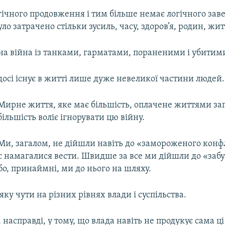
гічного продовження і тим більше немає логічного зав
ло затрачено стільки зусиль, часу, здоров’я, родин, житт
на війна із танками, гарматами, пораненими і убитим
досі існує в житті лише дуже невеликої частини людей.
Мирне життя, яке має більшість, оплачене життями заг
більшість воліє ігнорувати цю війну.
Ми, загалом, не дійшли навіть до «замороженого конфл
с намагалися вести. Швидше за все ми дійшли до «забу
бо, принаймні, ми до нього на шляху.
яку чути на різних рівнях влади і суспільства.
, насправді, у тому, що влада навіть не продукує сама ці