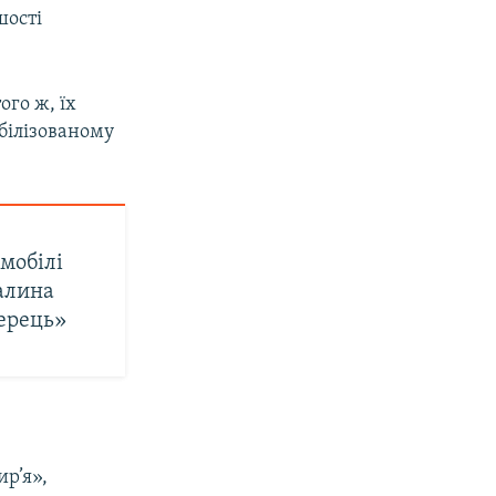
шості
ого ж, їх
білізованому
мобілі
Галина
терець»
ир’я»,