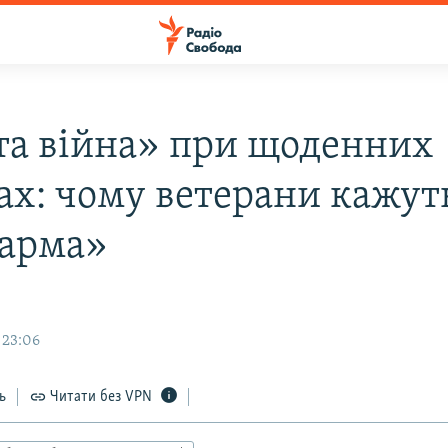
та війна» при щоденних
ах: чому ветерани кажут
дарма»
 23:06
ь
Читати без VPN