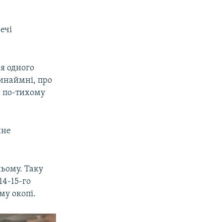
речі
ня одного
ринаймні, про
и по-тихому
йне
ньому. Таку
14-15-го
му окопі.