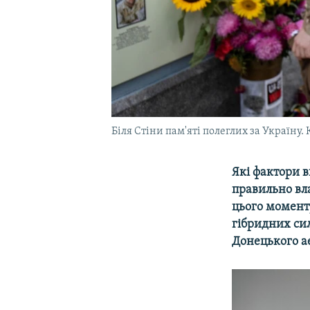
Біля Стіни пам'яті полеглих за Україну. 
Які фактори в
правильно вла
цього моменту
гібридних сил
Донецького а