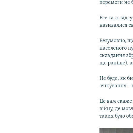
перемоги не б
Все та ж відсу
називалися св
Безумовно, що
населеного пу
складання зб
ще раніше), 
Не буде, як би
очікування –
Це вам скаже 
війну, де мов
таких було об