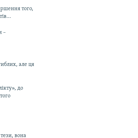
ершення того,
ів...
и –
иблих, але ця
ікту», до
того
 тези, вона