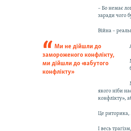
– Бо немає ло
заради чого бу
Війна – реаль
Ми не дійшли до
замороженого конфлікту,
ми дійшли до «забутого
конфлікту»
якого ніби на
конфлікту», а
Це риторика, 
І весь трагізм