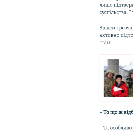
лише підтвер
суспільства. 
Звідси і розч
активно підт
стані.
– То що ж від
– Та особливо