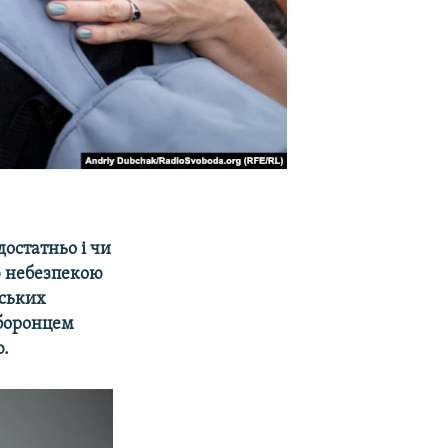
остатньо і чи
ю небезпекою
йських
оборонцем
ю.