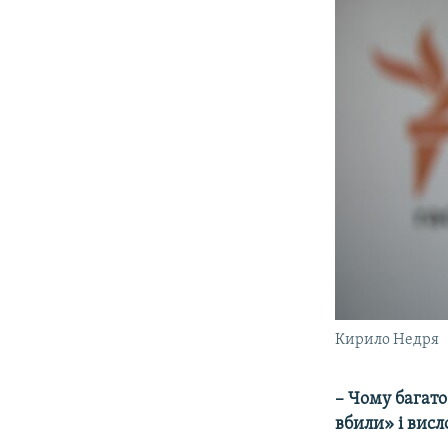
Кирило Недря
– Чому багато
вбили» і вис