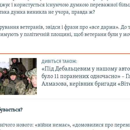
джує і користується існуючою думкою переважної біль
І така думка виникла не учора, правда ж?
арування ветеранів, звідси і фрази про «все дарма». До т
римують у політичній площині, щоб ветерани були у мо
ДИВІТЬСЯ ТАКОЖ:
«Під Дебальцевим у нашому авто
було 11 поранених одночасно» – 
Алмазова, керівник бригади «Ві
бувається?
 нічого нового: «війни немає», «домовилися про перем