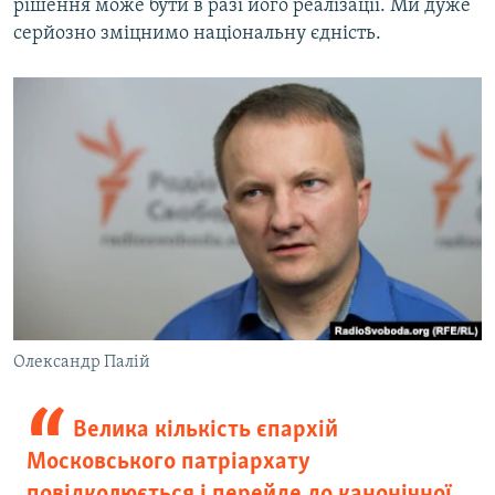
рішення може бути в разі його реалізації. Ми дуже
серйозно зміцнимо національну єдність.
Олександр Палій
Велика кількість єпархій
Московського патріархату
повідколюється і перейде до канонічної