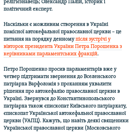
релігієзнавець; Олександр Палій, історик і
Усі сайти RFE/RL
політичний експерт.
Наскільки є можливим створення в Україні
помісної автокефальної православної церкви – це
питання на порядку денному
після зустрічі у
вівторок президента України Петра Порошенка з
керівниками парламентських фракцій
.
Петро Порошенко просив парламентарів вже у
четвер підтримати звернення до Вселенського
патріарха Варфоломія з проханням ухвалити
рішення про автокефалію православної церкви в
Україні. Звернувся до Константинопольського
патріарха також єпископат Київського патріархату,
єпископат Української автокефальної православної
церкви (УАПЦ). Кажуть, що навіть деякі священики
Української православної церкви (Московського