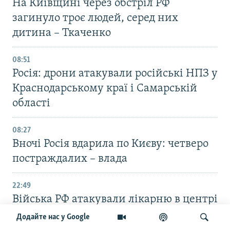
На Київщині через обстріл РФ
загинуло троє людей, серед них
дитина – Ткаченко
08:51
Росія: дрони атакували російські НПЗ у
Краснодарському краї і Самарській
області
08:27
Вночі Росія вдарила по Києву: четверо
постраждалих – влада
22:49
Війська РФ атакували лікарню в центрі
Херсона, постраждали чотири
Додайте нас у Google
медпрацівниці – МВА