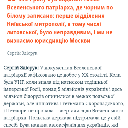
Вселенського патріарха, де чорним по
білому записано: перше відділення
Київської митрополії, в тому числі
литовської, було неправдивим, і ми не
визнаємо юрисдикцію Москви
Сергій Здіорук
Сергій Здіорук:
У документах Вселенської
патріархії зафіксовано це добре у ХХ столітті. Коли
була УНР, коли впала під натиском тодішньої
імперської Росії, понад 5 мільйонів українців і десь
мільйон білорусів опинилися в межах польської
держави, але ініціатива і гетьмана Скоропадського,
і Петлюри не пропала – зверталися до Вселенського
патріарха. Польська держава підтримала це у свій
спосіб. Була надана автокефалія для українців, які