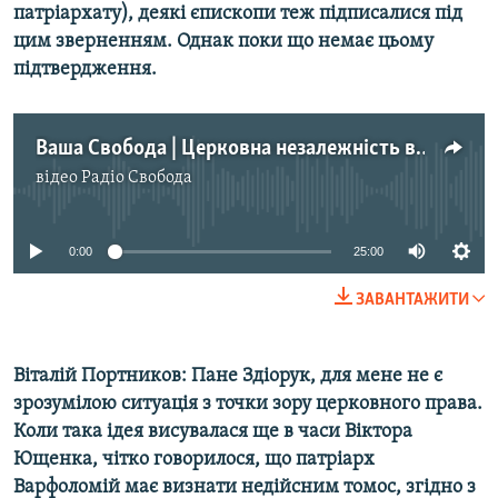
патріархату), деякі єпископи теж підписалися під
цим зверненням. Однак поки що немає цьому
підтвердження.
Ваша Свобода | Церковна незалежність від Москви
відео
Радіо Свобода
No media source currently available
0:00
25:00
ЗАВАНТАЖИТИ
Віталій Портников: Пане Здіорук, для мене не є
зрозумілою ситуація з точки зору церковного права.
Коли така ідея висувалася ще в часи Віктора
Ющенка, чітко говорилося, що патріарх
Варфоломій має визнати недійсним томос, згідно з