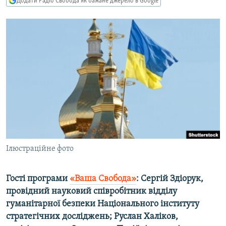
Додати Радіо Свобода як бажане джерело в Google
МУЛЬТИМЕДІА
ФОТО
СПЕЦПРОЄКТИ
ПОДКАСТИ
КРИМ РЕАЛІЇ
РУС
УКР
КТАТ
Ілюстраційне фото
ДОЛУЧАЙСЯ!
Гості програми
«Ваша Свобода»
: Сергій Здіорук,
провідний науковий співробітник відділу
гуманітарної безпеки Національного інституту
стратегічних досліджень; Руслан Халіков,