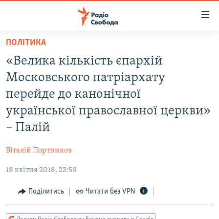
Доступність
посилання
Перейти
ПОЛІТИКА
до
РАДІО СВОБОДА – 70 РОКІВ
«Велика кількість єпархій
основного
ВСЕ ЗА ДОБУ
матеріалу
Московського патріархату
СТАТТІ
Перейти
перейде до канонічної
до
ВІЙНА
ПОЛІТИКА
української православної церкви»
основної
РОСІЙСЬКА «ФІЛЬТРАЦІЯ»
ЕКОНОМІКА
навігації
– Палій
Перейти
ДОНБАС.РЕАЛІЇ
СУСПІЛЬСТВО
до
Віталій Портников
КРИМ.РЕАЛІЇ
КУЛЬТУРА
пошуку
18 квітня 2018, 23:58
ТИ ЯК?
СПОРТ
Поділитись
Читати без VPN
СХЕМИ
УКРАЇНА
КИТАЙ.ВИКЛИКИ
СВІТ