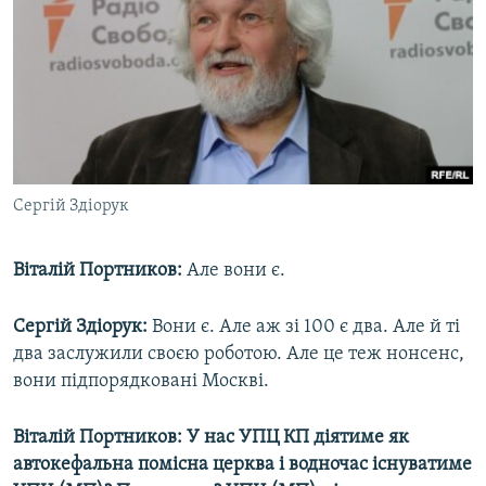
Сергій Здіорук
Віталій Портников:
Але вони є.
Сергій Здіорук:
Вони є. Але аж зі 100 є два. Але й ті
два заслужили своєю роботою. Але це теж нонсенс,
вони підпорядковані Москві.
Віталій Портников: У нас УПЦ КП діятиме як
автокефальна помісна церква і водночас існуватиме