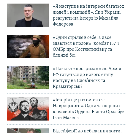
«Я наступив на інтереси багатьох
людей і компаній». Як в Україні
реагують на інтерв’ю Михайла
Федорова
«Один стріляє в себе, а двоє
здаються в полон»: комбат 157-ї
ОМБр про Костянтинівку та
ближні бої
«Повільне прогризання». Армія
РФ готується до нового етапу
наступу на Слов’янськ та
Краматорськ?
«Історія ще раз сміється з
Навроцького». Одним з перших
кавалерів Ордена Білого Орла був
Іван Мазепа
Від ейфорії до небажання жити.