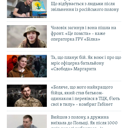
Що відбувається з людьми після
звільнення із російського полону
Чоловік загинув і вона пішла на
фронт. «Це помста» – каже
операторка FPV «Білка»
Та, що планує бій. Як воює і про що
мріє офіцерка батальйону
«Свобода» Маргарита
«Боляче, що мого найкращого
бійця, який став батьком-
одинаком і перевівся в ТЦК, б’ють
свої в тилу» – комбриг Габінет
Вийшов з полону, а дружина
виїхала до Польщі. Як після 1000