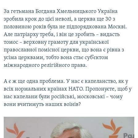
За гетьмана Богдана Хмельницького Україна
зробила крок до цієї неволі, а церква ще 30 з
половиною років була не підпорядкована Москві.
Але патріарху треба, і він це зробить – видасть
томос – верховну грамоту для української
православної помісної церкви, що вона є рівна з
усіма церквами, тобто вона стає суб’єктом
міжнародного релігійного права.
А є ж ще одна проблема. У нас є капеланство, як у
всіх нормальних країнах НАТО. Пропонуєте, щоб у
нас капелани були російські, московські – чому
вони вчитимуть наших воїнів?