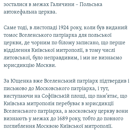
зосталися в межах Галичини – Польська
автокефальна церква.​
Саме тоді, в листопаді 1924 року, коли був виданий
томос Вселенського патріарха для польської
церкви, де чорним по білому записано, що перше
відділення Київської митрополії, в тому числі
литовської, було неправдивим, і ми не визнаємо
юрисдикцію Москви.
За Ющенка вже Вселенський патріарх підтвердив і
письмово до Московського патріарха, і тут,
виступаючи на Софіївській площі, що пам’ятає, що
Київська митрополія перебуває в юрисдикції
Вселенського патріарха, а московську церкву вони
визнають у межах до 1689 року, тобто до повного
поглиблення Москвою Київської митрополії.