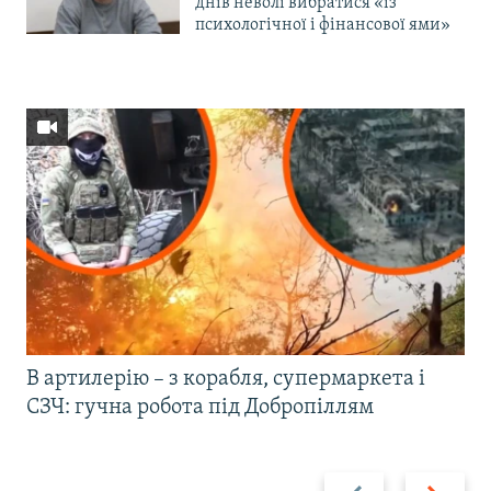
днів неволі вибратися «із
психологічної і фінансової ями»
В артилерію – з корабля, супермаркета і
СЗЧ: гучна робота під Добропіллям
Назад
Вперед