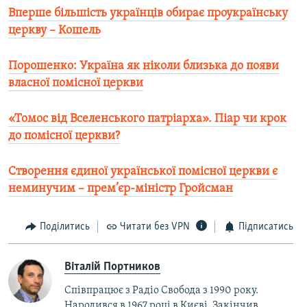
Вперше більшість українців обирає проукраїнську
церкву – Кошель​
Порошенко: Україна як ніколи близька до появи
власної помісної церкви​
«Томос від Вселенського патріарха». Піар чи крок
до помісної церкви?​
Створення єдиної української помісної церкви є
неминучим – прем’єр-міністр Гройсман
Поділитись
Читати без VPN
Підписатись
Віталій Портников
Співпрацює з Радіо Свобода з 1990 року.
Народився в 1967 році в Києві. Закінчив