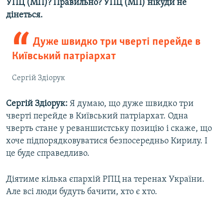
УПЦ (МП)? Правильно? УПЦ (МП) нікуди не
дінеться.
Дуже швидко три чверті перейде в
Київський патріархат
Сергій Здіорук
Сергій Здіорук:
Я думаю, що дуже швидко три
чверті перейде в Київський патріархат. Одна
чверть стане у реваншистську позицію і скаже, що
хоче підпорядковуватися безпосередньо Кирилу. І
це буде справедливо.
Діятиме кілька єпархій РПЦ на теренах України.
Але всі люди будуть бачити, хто є хто.