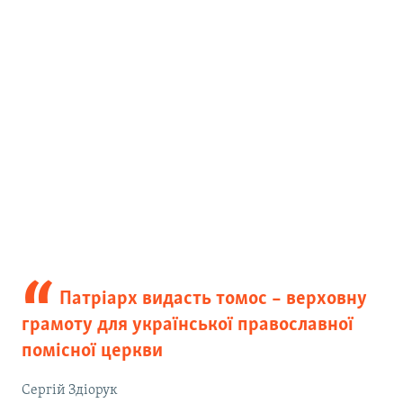
Патріарх видасть томос – верховну
грамоту для української православної
помісної церкви
Сергій Здіорук