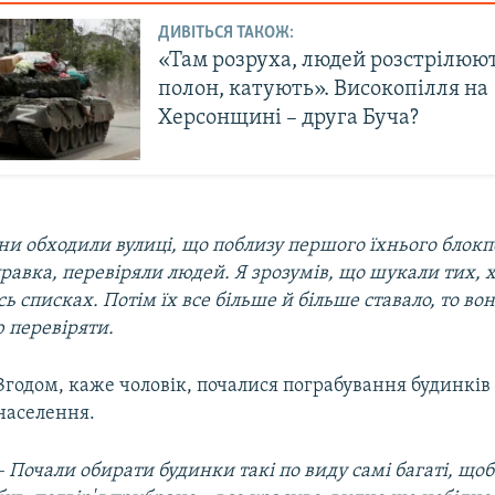
ДИВІТЬСЯ ТАКОЖ:
«Там розруха, людей розстрілюют
полон, катують». Високопілля на
Херсонщині – друга Буча?
ни обходили вулиці, що поблизу першого їхнього блокпо
правка, перевіряли людей. Я зрозумів, що шукали тих, 
ь списках. Потім їх все більше й більше ставало, то во
 перевіряти.
Згодом, каже чоловік, почалися пограбування будинків
населення.
– Почали обирати будинки такі по виду самі багаті, що