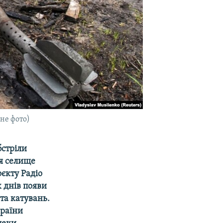
не фото)
бстріли
ня селище
оєкту Радіо
х днів появи
 та катувань.
країни