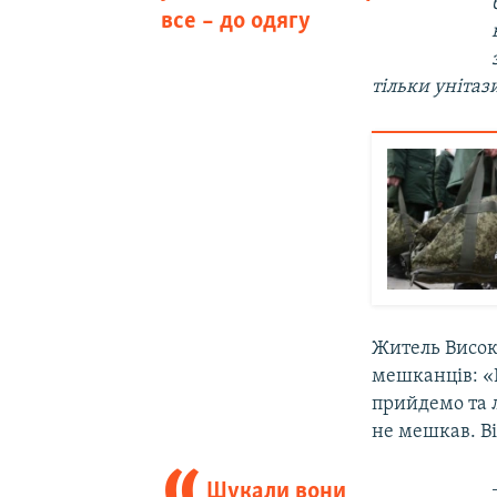
все – до одягу
тільки унітаз
Житель Високо
мешканців: «К
прийдемо та л
не мешкав. Ві
Шукали вони