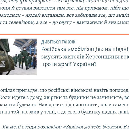
був, подвір'я прибране – все красиво, видно що небідно
вони й почали вивозити там все, під приводом, ніби щ
заходили – людей виганяли, все забирали все, що знай
и та телевізори, а все – до одягу – вантажили й вивозил
ДИВІТЬСЯ ТАКОЖ:
Російська «мобілізація» на півдні
змусять жителів Херсонщини во
проти армії України?
пілля пригадує, що російські військові навіть попере
оли йдете з дому, хвіртки та будинки не зачиняйте, в
амати будемо». Навідалися і до його хати, коли сам чо
н на той час жив у тещі, а до свого будинку щодня наві
–
Як мені сусіди розповіли: «Залізли до тебе буряти». В