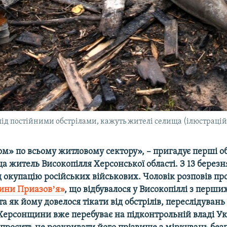
ід постійними обстрілами, кажуть жителі селища (ілюстрацій
м» по всьому житловому сектору», – пригадує перші о
а житель Високопілля Херсонської області. З 13 берез
 окупацію російських військових. Чоловік розповів пр
ини Приазовʼя»
, що відбувалося у Високопіллі з перши
та як йому довелося тікати від обстрілів, переслідувань
Херсонщини вже перебуває на підконтрольній владі У