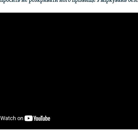
н просить не розкривати його прізвище з міркувань без