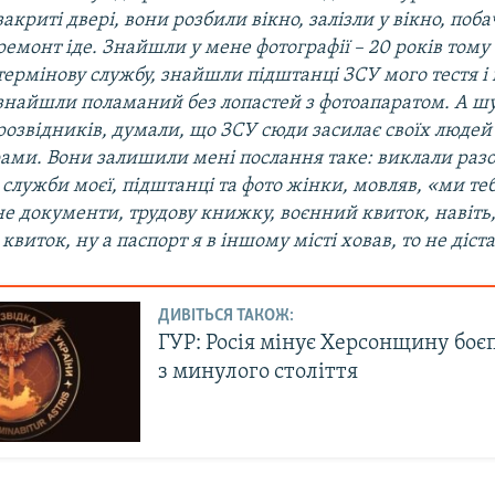
закриті двері, вони розбили вікно, залізли у вікно, поб
ремонт іде. Знайшли у мене фотографії – 20 років тому
термінову службу, знайшли підштанці ЗСУ мого тестя і
знайшли поламаний без лопастей з фотоапаратом. А ш
розвідників, думали, що ЗСУ сюди засилає своїх людей
ами. Вони залишили мені послання таке: виклали разо
 служби моєї, підштанці та фото жінки, мовляв, «ми т
е документи, трудову книжку, воєнний квиток, навіть
квиток, ну а паспорт я в іншому місті ховав, то не діст
ДИВІТЬСЯ ТАКОЖ:
ГУР: Росія мінує Херсонщину бо
з минулого століття