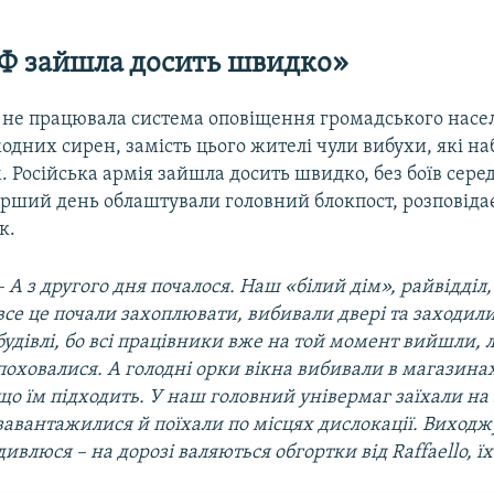
Ф зайшла досить швидко»
і не працювала система оповіщення громадського насе
одних сирен, замість цього жителі чули вибухи, які н
 Російська армія зайшла досить швидко, без боїв сере
перший день облаштували головний блокпост, розповіда
к.
– А з другого дня почалося. Наш «білий дім», райвідділ
все це почали захоплювати, вибивали двері та заходил
будівлі, бо всі працівники вже на той момент вийшли,
поховалися. А голодні орки вікна вибивали в магазинах
що їм підходить. У наш головний універмаг заїхали на
завантажилися й поїхали по місцях дислокації. Виходж
дивлюся – на дорозі валяються обгортки від Raffaello, їха