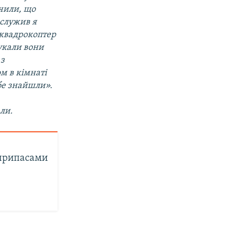
ачили, що
 служив я
 квадрокоптер
укали вони
 з
м в кімнаті
ебе знайшли».
,
али.
єприпасами