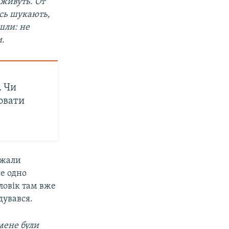
 живуть. От
ось шукають,
шли: не
и.
. Чи
ювати
джали
се одно
ловік там вже
дувався.
 мене були