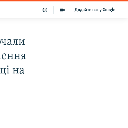
Додайте нас у Google
очали
чення
щі на