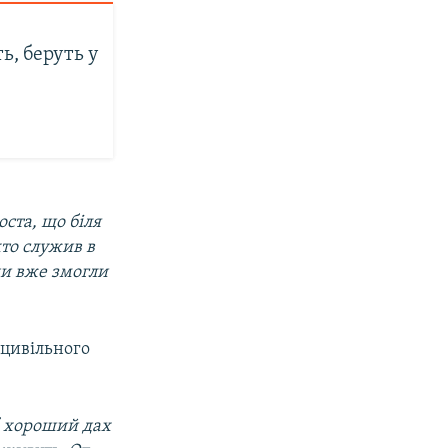
ь, беруть у
ста, що біля
хто служив в
ни вже змогли
 цивільного
б хороший дах