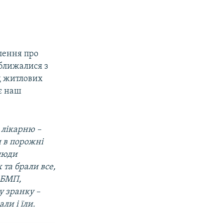
лення про
аближалися з
д житлових
є наш
, лікарню –
и в порожні
 люди
 та брали все,
 БМП,
у зранку –
ли і їли.