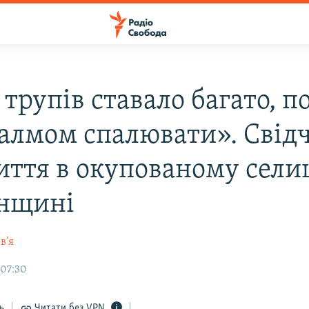
трупів ставало багато, п
палмом спалювати». Свід
иття в окупованому сели
нщині
в’я
 07:30
ь
Читати без VPN