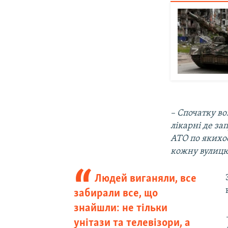
– Спочатку во
лікарні де за
АТО по якихос
кожну вулицю
Людей виганяли, все
забирали все, що
знайшли: не тільки
унітази та телевізори, а