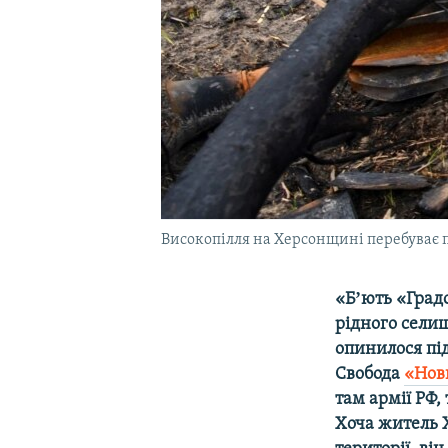
Високопілля на Херсонщині перебуває п
«Бʼють «Градо
рідного селищ
опинилося під
Свобода
«Нов
там армії РФ, 
Хоча житель 